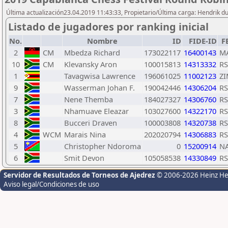
Última actualización23.04.2019 11:43:33, Propietario/Última carga: Hendrik du
Listado de jugadores por ranking inicial
No.
Nombre
ID
FIDE-ID
F
2
CM
Mbedza Richard
173022117
16400143
M
10
CM
Klevansky Aron
100015813
14313332
R
1
Tavagwisa Lawrence
196061025
11002123
Z
9
Wasserman Johan F.
190042446
14306204
R
7
Nene Themba
184027327
14306760
R
3
Nhamuave Eleazar
103027600
14322170
R
8
Bucceri Draven
100003808
14320738
R
4
WCM
Marais Nina
202020794
14306883
R
5
Christopher Ndoroma
0
15200914
N
6
Smit Devon
105058538
14330849
R
Servidor de Resultados de Torneos de Ajedrez
© 2006-2026 Heinz H
Aviso legal/Condiciones de uso