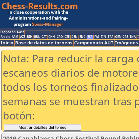
Logged on: Gast
Arabic
ARM
AZE
BIH
BUL
CAT
CHN
CRO
CZE
DEN
ENG
ESP
FAI
FIN
FRA
GER
GRE
INA
I
Inicio
Base de datos de torneos
Campeonato AUT
Imágenes
Nota: Para reducir la carga 
escaneos diarios de motor
todos los torneos finalizad
semanas se muestran tras p
botón:
2019 Capablanca Chess Festival Round Robin