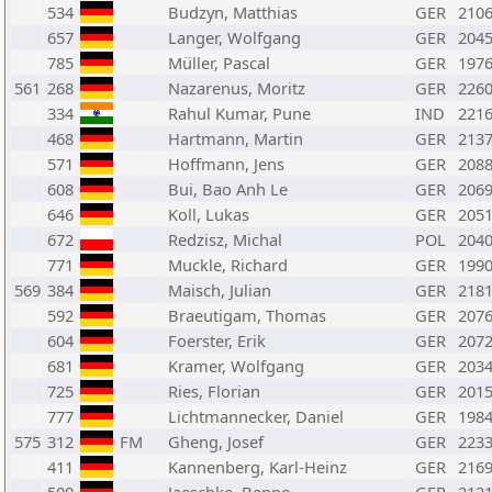
534
Budzyn, Matthias
GER
210
657
Langer, Wolfgang
GER
204
785
Müller, Pascal
GER
197
561
268
Nazarenus, Moritz
GER
226
334
Rahul Kumar, Pune
IND
221
468
Hartmann, Martin
GER
213
571
Hoffmann, Jens
GER
208
608
Bui, Bao Anh Le
GER
206
646
Koll, Lukas
GER
205
672
Redzisz, Michal
POL
204
771
Muckle, Richard
GER
199
569
384
Maisch, Julian
GER
218
592
Braeutigam, Thomas
GER
207
604
Foerster, Erik
GER
207
681
Kramer, Wolfgang
GER
203
725
Ries, Florian
GER
201
777
Lichtmannecker, Daniel
GER
198
575
312
FM
Gheng, Josef
GER
223
411
Kannenberg, Karl-Heinz
GER
216