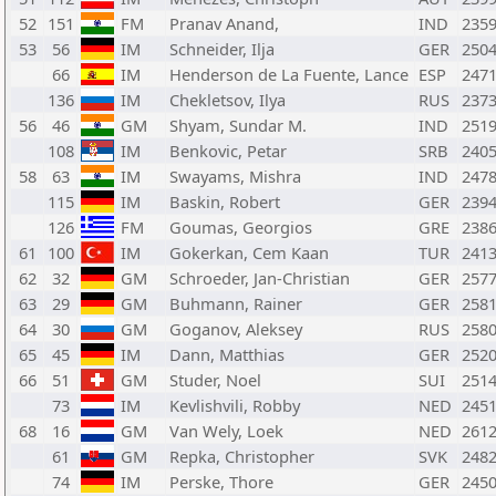
52
151
FM
Pranav Anand,
IND
235
53
56
IM
Schneider, Ilja
GER
250
66
IM
Henderson de La Fuente, Lance
ESP
247
136
IM
Chekletsov, Ilya
RUS
237
56
46
GM
Shyam, Sundar M.
IND
251
108
IM
Benkovic, Petar
SRB
240
58
63
IM
Swayams, Mishra
IND
247
115
IM
Baskin, Robert
GER
239
126
FM
Goumas, Georgios
GRE
238
61
100
IM
Gokerkan, Cem Kaan
TUR
241
62
32
GM
Schroeder, Jan-Christian
GER
257
63
29
GM
Buhmann, Rainer
GER
258
64
30
GM
Goganov, Aleksey
RUS
258
65
45
IM
Dann, Matthias
GER
252
66
51
GM
Studer, Noel
SUI
251
73
IM
Kevlishvili, Robby
NED
245
68
16
GM
Van Wely, Loek
NED
261
61
GM
Repka, Christopher
SVK
248
74
IM
Perske, Thore
GER
245