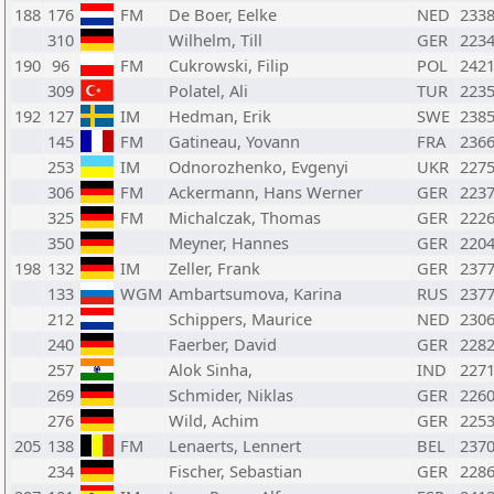
188
176
FM
De Boer, Eelke
NED
233
310
Wilhelm, Till
GER
223
190
96
FM
Cukrowski, Filip
POL
242
309
Polatel, Ali
TUR
223
192
127
IM
Hedman, Erik
SWE
238
145
FM
Gatineau, Yovann
FRA
236
253
IM
Odnorozhenko, Evgenyi
UKR
227
306
FM
Ackermann, Hans Werner
GER
223
325
FM
Michalczak, Thomas
GER
222
350
Meyner, Hannes
GER
220
198
132
IM
Zeller, Frank
GER
237
133
WGM
Ambartsumova, Karina
RUS
237
212
Schippers, Maurice
NED
230
240
Faerber, David
GER
228
257
Alok Sinha,
IND
227
269
Schmider, Niklas
GER
226
276
Wild, Achim
GER
225
205
138
FM
Lenaerts, Lennert
BEL
237
234
Fischer, Sebastian
GER
228