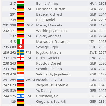
217
Balint, Vilmos
HUN
230
225
FM
Niermann, Tristan
GER
229
291
Bethke, Richard
GER
224
348
Prill, Daniel
GER
220
231
399
WIM
Mader, Manuela
GER
217
232
171
Wachinger, Nikolas
GER
234
237
FM
Ciolek, Andreas
GER
228
413
Marzaduri, Riccardo
ITA
216
235
680
Schlegel, Igor
SUI
203
236
262
FM
Jogstad, Martin
SWE
226
237
174
FM
Bisby, Daniel L
ENG
234
238
243
Kopylov, Daniel
GER
228
239
396
Schmitt, Philipp
GER
217
240
479
Siddharth, Jagadeesh
SGP
213
241
294
WGM
Nebolsina, Vera
RUS
224
242
829
Ziegenfuss, Antonia
GER
194
243
539
Yi, Danny
GER
210
244
125
FM
Bronstein, Or
ISR
238
129
Grigorian, Spartak
GER
238