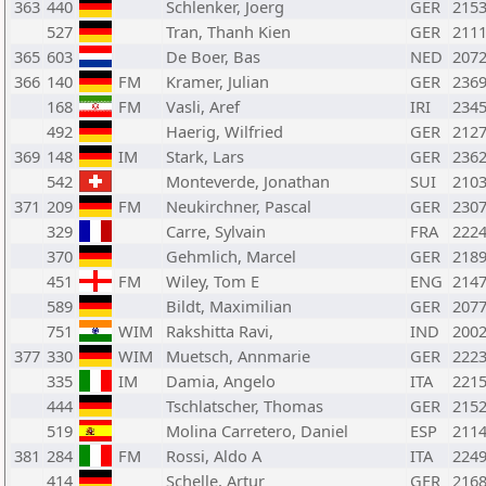
363
440
Schlenker, Joerg
GER
215
527
Tran, Thanh Kien
GER
211
365
603
De Boer, Bas
NED
207
366
140
FM
Kramer, Julian
GER
236
168
FM
Vasli, Aref
IRI
234
492
Haerig, Wilfried
GER
212
369
148
IM
Stark, Lars
GER
236
542
Monteverde, Jonathan
SUI
210
371
209
FM
Neukirchner, Pascal
GER
230
329
Carre, Sylvain
FRA
222
370
Gehmlich, Marcel
GER
218
451
FM
Wiley, Tom E
ENG
214
589
Bildt, Maximilian
GER
207
751
WIM
Rakshitta Ravi,
IND
200
377
330
WIM
Muetsch, Annmarie
GER
222
335
IM
Damia, Angelo
ITA
221
444
Tschlatscher, Thomas
GER
215
519
Molina Carretero, Daniel
ESP
211
381
284
FM
Rossi, Aldo A
ITA
224
414
Schelle, Artur
GER
216