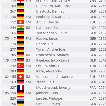
170
FM
Franklin, Samuel G A
ENG
234
264
Bluebaum, Karl-Ernst
GER
226
267
Biastoch, Bennet
GER
226
171
146
FM
Nothnagel, Marian Can
GER
236
152
FM
Arcuti, Davide
SUI
235
244
IM
Kathmale, Sameer
IND
227
365
Zolfagharian, Kevin
GER
219
175
117
FM
Hacker, Jonas
GER
239
274
Poeck, Ole
GER
225
277
Trifan, Andrei Ioan
GER
225
305
IM
Donchenko, Anatoly
GER
223
179
173
IM
Pajeken, Jakob Leon
GER
234
242
FM
Olcum, Ahmet
TUR
228
283
Kitze, Alexander
GER
225
182
155
IM
Vuilleumier, Alexandre
SUI
235
163
FM
Zuferi, Enis
GER
234
227
Moucheroud, Jeremy
FRA
229
185
154
FM
Jahncke, Giso
GER
235
226
Linster, Philippe
LUX
229
256
Hecht, Carsten
GER
227