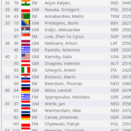
32
76
IM
Arjun Kalyan,
IND
244
33
48
GM
Nasuta, Grzegorz
POL
251
34
43
IM
Annaberdiev, Meilis
TKM
252
35
10
GM
Predojevic, Borki
BIH
262
24
GM
Indjic, Aleksandar
SRB
259
97
IM
Low, Zhen Yu Cyrus
SGP
241
38
36
GM
Neiksans, Arturs
LAT
255
40
GM
Pavlidis, Antonios
GRE
253
40
2
GM
Kamsky, Gata
USA
267
50
GM
Dragnev, Valentin
AUT
251
93
IM
Gilevych, Artem
ITA
242
43
14
GM
Bosiocic, Marin
CRO
261
60
IM
Beerdsen, Thomas
NED
248
45
64
GM
Milov, Leonid
GER
247
111
FM
Spyropoulos, Nikolaos
GRE
240
47
37
GM
Werle, Jan
NED
255
65
IM
Warmerdam, Max
NED
247
82
IM
Carow, Johannes
GER
243
161
FM
Chylewski, Patryk
POL
235
51
112
IM
Menezes, Christoph
AUT
239