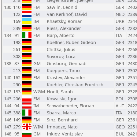
218
FM
Gegenfurtner, Juergen
GER
230
130
110
FM
Sawlin, Leonid
GER
240
122
FM
Van Kerkhof, David
NED
238
169
IM
Khaetsky, Roman
UKR
234
239
FM
Riess, Alexander
GER
228
134
91
FM
Barp, Alberto
ITA
242
198
Koellner, Ruben Gideon
GER
231
261
Chittka, Julius
GER
226
308
Suvorov, Luca
GER
223
138
87
GM
Ginsburg, Gennadi
GER
243
213
FM
Kueppers, Timo
GER
230
140
162
FM
Krastev, Alexander
GER
235
290
Koehler, Christian Friedrich
GER
224
142
183
WGM
Hoolt, Sarah
GER
232
143
206
FM
Kowalski, Igor
POL
230
144
94
IM
Schwabeneder, Florian
AUT
242
145
388
FM
Sbarra, Marco
ITA
218
146
149
FM
Sinz, Bernhard
GER
236
147
279
WIM
Imnadze, Nato
GEO
225
148
95
GM
Inkiov, Ventzislav
BUL
242