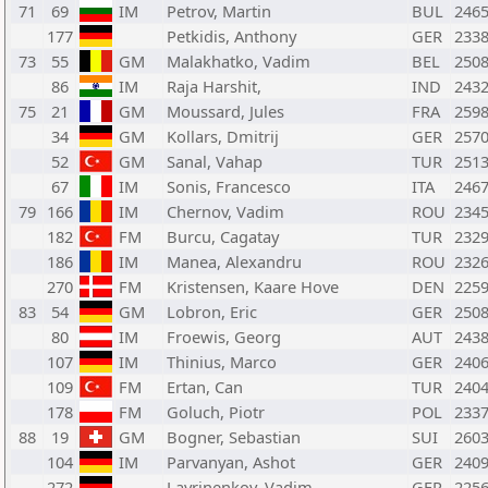
71
69
IM
Petrov, Martin
BUL
246
177
Petkidis, Anthony
GER
233
73
55
GM
Malakhatko, Vadim
BEL
250
86
IM
Raja Harshit,
IND
243
75
21
GM
Moussard, Jules
FRA
259
34
GM
Kollars, Dmitrij
GER
257
52
GM
Sanal, Vahap
TUR
251
67
IM
Sonis, Francesco
ITA
246
79
166
IM
Chernov, Vadim
ROU
234
182
FM
Burcu, Cagatay
TUR
232
186
IM
Manea, Alexandru
ROU
232
270
FM
Kristensen, Kaare Hove
DEN
225
83
54
GM
Lobron, Eric
GER
250
80
IM
Froewis, Georg
AUT
243
107
IM
Thinius, Marco
GER
240
109
FM
Ertan, Can
TUR
240
178
FM
Goluch, Piotr
POL
233
88
19
GM
Bogner, Sebastian
SUI
260
104
IM
Parvanyan, Ashot
GER
240
272
Lavrinenkov, Vadim
GER
225