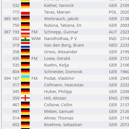
532
Kather, Yannick
GER
210
715
Taras, Marian
POL
202
385
465
Weihrauch, Jakob
GER
213
750
Rubina, Tatiana, Dr.
GER
200
387
193
FM
Schnepp, Gunnar
AUT
232
202
WIM
Nandhidhaa, P V
IND
231
319
Van den Berg, Bram
NED
223
358
Gress, Alexander
GER
219
435
FM
Loew, Gerald
GER
215
535
Kuehn, Kolja
GER
210
804
Schneider, Dominik
GER
196
394
167
FM
Podat, Vladimir
UKR
234
317
Cofmann, Veaceslav
GER
223
345
Huber, Philipp
GER
220
359
Hill, Alistair
ENG
219
467
Colbow, Collin
GER
213
497
Weber, Samuel
GER
212
514
Ahner, Thomas
GER
211
602
Boehme, Sebastian
GER
207