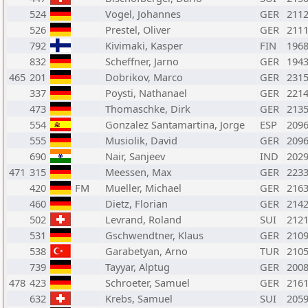
524
Vogel, Johannes
GER
211
526
Prestel, Oliver
GER
211
792
Kivimaki, Kasper
FIN
196
832
Scheffner, Jarno
GER
194
465
201
Dobrikov, Marco
GER
231
337
Poysti, Nathanael
GER
221
473
Thomaschke, Dirk
GER
213
554
Gonzalez Santamartina, Jorge
ESP
209
555
Musiolik, David
GER
209
690
Nair, Sanjeev
IND
202
471
315
Meessen, Max
GER
223
420
FM
Mueller, Michael
GER
216
460
Dietz, Florian
GER
214
502
Levrand, Roland
SUI
212
531
Gschwendtner, Klaus
GER
210
538
Garabetyan, Arno
TUR
210
739
Tayyar, Alptug
GER
200
478
423
Schroeter, Samuel
GER
216
632
Krebs, Samuel
SUI
205