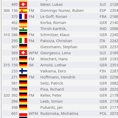
495
Meier, Lukas
SUI
212
306
156
FM
Domingo Nunez, Ruben
ESP
235
375
FM
Le Goff, Ronan
FRA
218
462
Korba, Roman
GER
214
556
Thrish Karthik,
IND
209
310
286
FM
Schmitzer, Klaus
GER
224
295
FM
Palozza, Christian
ITA
224
307
Giessmann, Stephan
GER
223
369
WFM
Georgescu, Lena
SUI
218
373
FM
Wiechert, Hans
GER
218
315
159
IM
Arnold, Lothar
GER
235
233
Valkama, Eero
FIN
228
271
FM
Hoffmann, Hendrik
GER
225
581
Seitz, Patrick
GER
208
700
Pixa, Richard
GER
202
320
392
FM
Keller, Peter
GER
217
394
Leeb, Simon
GER
217
398
Pubantz, Jan
GER
217
601
WFM
Rudzinska, Michalina
POL
207