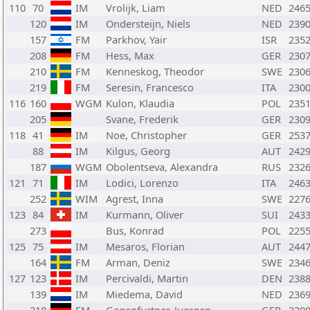
110
70
IM
Vrolijk, Liam
NED
246
120
IM
Ondersteijn, Niels
NED
239
157
FM
Parkhov, Yair
ISR
235
208
FM
Hess, Max
GER
230
210
FM
Kenneskog, Theodor
SWE
230
219
FM
Seresin, Francesco
ITA
230
116
160
WGM
Kulon, Klaudia
POL
235
205
Svane, Frederik
GER
230
118
41
IM
Noe, Christopher
GER
253
88
IM
Kilgus, Georg
AUT
242
187
WGM
Obolentseva, Alexandra
RUS
232
121
71
IM
Lodici, Lorenzo
ITA
246
252
WIM
Agrest, Inna
SWE
227
123
84
IM
Kurmann, Oliver
SUI
243
273
Bus, Konrad
POL
225
125
75
IM
Mesaros, Florian
AUT
244
164
FM
Arman, Deniz
SWE
234
127
123
IM
Percivaldi, Martin
DEN
238
139
IM
Miedema, David
NED
236