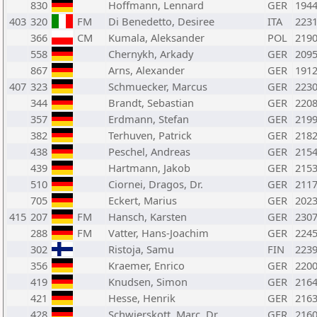
830
Hoffmann, Lennard
GER
194
403
320
FM
Di Benedetto, Desiree
ITA
223
366
CM
Kumala, Aleksander
POL
219
558
Chernykh, Arkady
GER
209
867
Arns, Alexander
GER
191
407
323
Schmuecker, Marcus
GER
223
344
Brandt, Sebastian
GER
220
357
Erdmann, Stefan
GER
219
382
Terhuven, Patrick
GER
218
438
Peschel, Andreas
GER
215
439
Hartmann, Jakob
GER
215
510
Ciornei, Dragos, Dr.
GER
211
705
Eckert, Marius
GER
202
415
207
FM
Hansch, Karsten
GER
230
288
FM
Vatter, Hans-Joachim
GER
224
302
Ristoja, Samu
FIN
223
356
Kraemer, Enrico
GER
220
419
Knudsen, Simon
GER
216
421
Hesse, Henrik
GER
216
428
Schwierskott, Marc, Dr.
GER
216