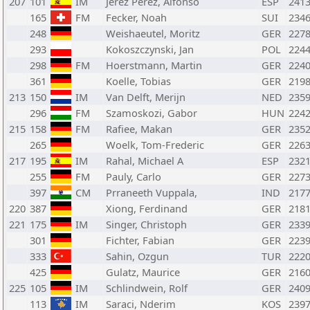
207
101
IM
Jerez Perez, Alfonso
ESP
241
165
FM
Fecker, Noah
SUI
234
248
Weishaeutel, Moritz
GER
227
293
Kokoszczynski, Jan
POL
224
298
FM
Hoerstmann, Martin
GER
224
361
Koelle, Tobias
GER
219
213
150
IM
Van Delft, Merijn
NED
235
296
FM
Szamoskozi, Gabor
HUN
224
215
158
FM
Rafiee, Makan
GER
235
265
Woelk, Tom-Frederic
GER
226
217
195
IM
Rahal, Michael A
ESP
232
255
FM
Pauly, Carlo
GER
227
397
CM
Prraneeth Vuppala,
IND
217
220
387
Xiong, Ferdinand
GER
218
221
175
IM
Singer, Christoph
GER
233
301
Fichter, Fabian
GER
223
333
Sahin, Ozgun
TUR
222
425
Gulatz, Maurice
GER
216
225
105
IM
Schlindwein, Rolf
GER
240
113
IM
Saraci, Nderim
KOS
239