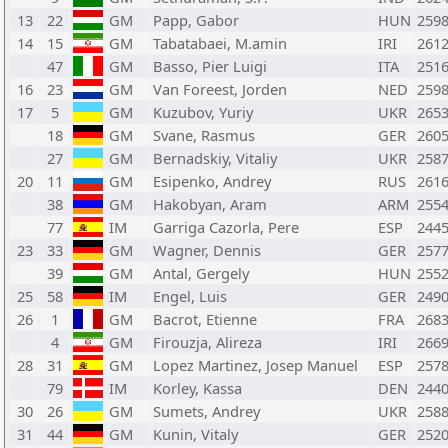
13
22
GM
Papp, Gabor
HUN
259
14
15
GM
Tabatabaei, M.amin
IRI
261
47
GM
Basso, Pier Luigi
ITA
251
16
23
GM
Van Foreest, Jorden
NED
259
17
5
GM
Kuzubov, Yuriy
UKR
265
18
GM
Svane, Rasmus
GER
260
27
GM
Bernadskiy, Vitaliy
UKR
258
20
11
GM
Esipenko, Andrey
RUS
261
38
GM
Hakobyan, Aram
ARM
255
77
IM
Garriga Cazorla, Pere
ESP
244
23
33
GM
Wagner, Dennis
GER
257
39
GM
Antal, Gergely
HUN
255
25
58
IM
Engel, Luis
GER
249
26
1
GM
Bacrot, Etienne
FRA
268
4
GM
Firouzja, Alireza
IRI
266
28
31
GM
Lopez Martinez, Josep Manuel
ESP
257
79
IM
Korley, Kassa
DEN
244
30
26
GM
Sumets, Andrey
UKR
258
31
44
GM
Kunin, Vitaly
GER
252