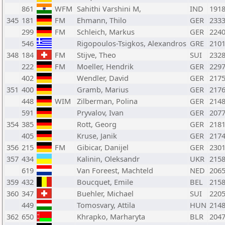
861
WFM
Sahithi Varshini M,
IND
191
345
181
FM
Ehmann, Thilo
GER
233
299
FM
Schleich, Markus
GER
224
546
Rigopoulos-Tsigkos, Alexandros
GRE
210
348
184
FM
Stijve, Theo
SUI
232
222
FM
Moeller, Hendrik
GER
229
402
Wendler, David
GER
217
351
400
Gramb, Marius
GER
217
448
WIM
Zilberman, Polina
GER
214
591
Pryvalov, Ivan
GER
207
354
385
Rott, Georg
GER
218
405
Kruse, Janik
GER
217
356
215
FM
Gibicar, Danijel
GER
230
357
434
Kalinin, Oleksandr
UKR
215
619
Van Foreest, Machteld
NED
206
359
432
Boucquet, Emile
BEL
215
360
347
Buehler, Michael
SUI
220
449
Tomosvary, Attila
HUN
214
362
650
Khrapko, Marharyta
BLR
204