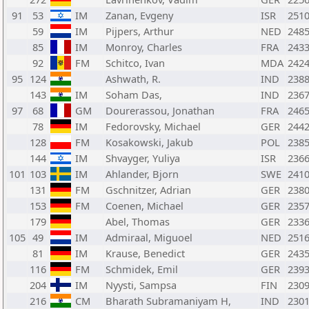
91
53
IM
Zanan, Evgeny
ISR
251
59
IM
Pijpers, Arthur
NED
248
85
IM
Monroy, Charles
FRA
243
92
FM
Schitco, Ivan
MDA
242
95
124
Ashwath, R.
IND
238
143
IM
Soham Das,
IND
236
97
68
GM
Dourerassou, Jonathan
FRA
246
78
IM
Fedorovsky, Michael
GER
244
128
FM
Kosakowski, Jakub
POL
238
144
IM
Shvayger, Yuliya
ISR
236
101
103
IM
Ahlander, Bjorn
SWE
241
131
FM
Gschnitzer, Adrian
GER
238
153
FM
Coenen, Michael
GER
235
179
Abel, Thomas
GER
233
105
49
IM
Admiraal, Miguoel
NED
251
81
IM
Krause, Benedict
GER
243
116
FM
Schmidek, Emil
GER
239
204
IM
Nyysti, Sampsa
FIN
230
216
CM
Bharath Subramaniyam H,
IND
230