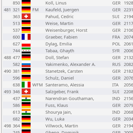
850
Koll, Linus
GER
192
481
321
FM
Kaufeld, Juergen
GER
223
363
Pahud, Cedric
SUI
219
513
Weise, Martin
GER
211
537
Weisenburger, Horst
GER
210
600
Graeber, Fabien
FRA
207
627
Dylag, Emilia
POL
206
744
Tabaa, Ghayth
SYR
200
488
477
Doll, Stefan
GER
213
582
Yakimenko, Alexander A.
RUS
208
490
381
Stanetzek, Carsten
GER
218
596
Schulz, Daniel
GER
207
638
WFM
Santeramo, Alessia
ITA
205
493
346
Salzgeber, Frank
SUI
220
437
Narendran Gouthaman,
IND
215
586
Fuss, Klaus
GER
207
613
Shourya Jain,
IND
206
682
Wu, Luka
GER
203
498
364
Villwock, Martin
GER
219
745
Gheng, Dominik
GER
200