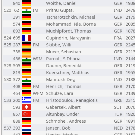
840
Woithe, Daniel
GER
193
520
62
IM
Prithu Gupta,
IND
247
391
Tscharotschkin, Michael
GER
217
574
Mohammadi Nia, Borna
GER
208
893
Muehlpfordt, Thomas
GER
187
524
695
Oupindrin, Narayanin
FRA
202
525
287
FM
Skibbe, Willi
GER
224
338
Mueer, Sebastian
GER
221
456
WIM
Parnali, S Dharia
IND
214
528
505
Dauner, Benedikt
GER
211
813
Kuerschner, Matthias
GER
195
530
372
Mahitosh Dey,
IND
218
408
FM
Henrich, Thomas
GER
217
464
WFM
Schulze, Lara
GER
213
533
200
FM
Hristodoulou, Panagiotis
GRE
231
593
Gabersek, Albert
SUI
207
857
Altunbay, Onder
TUR
192
888
Schmohel, Andreas
GER
189
537
393
Jansen, Bob
NED
217
443
Hentze, Markus
GER
215