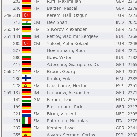
203
FM
Ruff, Maximilian
GER
231
246
FM
Barzen, Pascal
GER
227
248
331
Kerem, Halil Ozgun
TUR
222
713
CM
Dev, Shah
IND
202
250
194
FM
Suvorov, Alexander
GER
232
251
141
IM
Petrov, Vladimir Sergeev
BUL
236
285
CM
Yuksel, Atilla Koksal
TUR
224
327
Hoerstmann, Rudi
GER
222
380
Boev, Viktor
BUL
218
417
Adocchio, Giampiero, Dr.
GER
216
256
214
FM
Braun, Georg
GER
230
230
Ronka, Erik
FIN
228
278
FM
Laiz Ibanez, Hector
ESP
225
259
137
IM
Lagunow, Alexander
GER
237
142
GM
Farago, Ivan
HUN
236
199
Frischmann, Rick
GER
231
221
FM
Blom, Vincent
NED
229
251
FM
Paltrinieri, Nicholas
ITA
227
297
FM
Kersten, Uwe
GER
224
355
Alvarez Serrano, Carlos
ESP
220