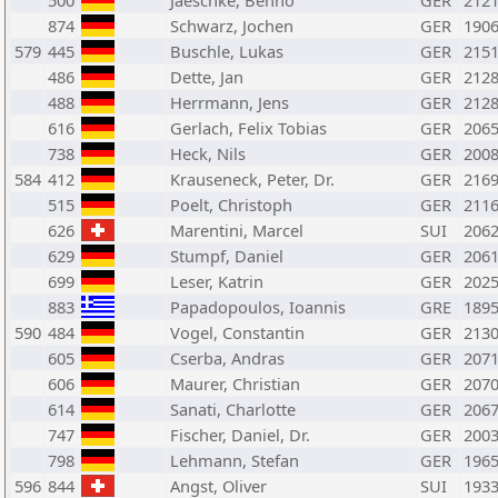
500
Jaeschke, Benno
GER
212
874
Schwarz, Jochen
GER
190
579
445
Buschle, Lukas
GER
215
486
Dette, Jan
GER
212
488
Herrmann, Jens
GER
212
616
Gerlach, Felix Tobias
GER
206
738
Heck, Nils
GER
200
584
412
Krauseneck, Peter, Dr.
GER
216
515
Poelt, Christoph
GER
211
626
Marentini, Marcel
SUI
206
629
Stumpf, Daniel
GER
206
699
Leser, Katrin
GER
202
883
Papadopoulos, Ioannis
GRE
189
590
484
Vogel, Constantin
GER
213
605
Cserba, Andras
GER
207
606
Maurer, Christian
GER
207
614
Sanati, Charlotte
GER
206
747
Fischer, Daniel, Dr.
GER
200
798
Lehmann, Stefan
GER
196
596
844
Angst, Oliver
SUI
193