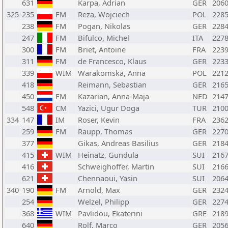
631
Karpa, Adrian
GER
206
325
235
FM
Reza, Wojciech
POL
228
238
FM
Pogan, Nikolas
GER
228
247
FM
Bifulco, Michel
ITA
227
300
FM
Briet, Antoine
FRA
223
311
FM
de Francesco, Klaus
GER
223
339
WIM
Warakomska, Anna
POL
221
418
Reimann, Sebastian
GER
216
450
FM
Kazarian, Anna-Maja
NED
214
548
CM
Yazici, Ugur Doga
TUR
210
334
147
IM
Roser, Kevin
FRA
236
259
FM
Raupp, Thomas
GER
227
377
Gikas, Andreas Basilius
GER
218
415
WIM
Heinatz, Gundula
SUI
216
416
Schweighoffer, Martin
SUI
216
621
Chennaoui, Yasin
SUI
206
340
190
FM
Arnold, Max
GER
232
254
Welzel, Philipp
GER
227
368
WIM
Pavlidou, Ekaterini
GRE
218
640
Rolf, Marco
GER
205