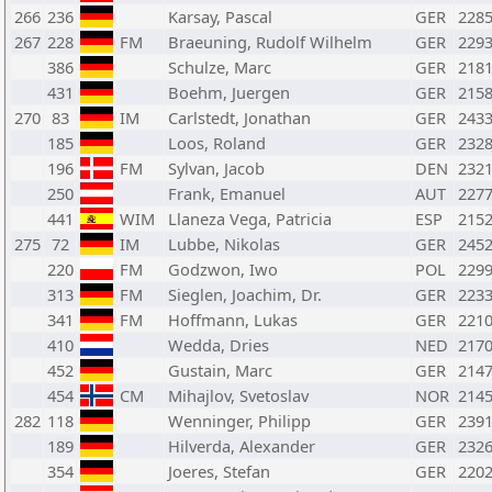
266
236
Karsay, Pascal
GER
228
267
228
FM
Braeuning, Rudolf Wilhelm
GER
229
386
Schulze, Marc
GER
218
431
Boehm, Juergen
GER
215
270
83
IM
Carlstedt, Jonathan
GER
243
185
Loos, Roland
GER
232
196
FM
Sylvan, Jacob
DEN
232
250
Frank, Emanuel
AUT
227
441
WIM
Llaneza Vega, Patricia
ESP
215
275
72
IM
Lubbe, Nikolas
GER
245
220
FM
Godzwon, Iwo
POL
229
313
FM
Sieglen, Joachim, Dr.
GER
223
341
FM
Hoffmann, Lukas
GER
221
410
Wedda, Dries
NED
217
452
Gustain, Marc
GER
214
454
CM
Mihajlov, Svetoslav
NOR
214
282
118
Wenninger, Philipp
GER
239
189
Hilverda, Alexander
GER
232
354
Joeres, Stefan
GER
220