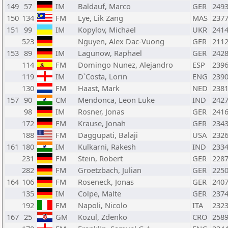
149
57
IM
Baldauf, Marco
GER
249
150
134
FM
Lye, Lik Zang
MAS
237
151
99
IM
Kopylov, Michael
UKR
241
523
Nguyen, Alex Dac-Vuong
GER
211
153
89
IM
Lagunow, Raphael
GER
242
114
FM
Domingo Nunez, Alejandro
ESP
239
119
IM
D`Costa, Lorin
ENG
239
130
FM
Haast, Mark
NED
238
157
90
CM
Mendonca, Leon Luke
IND
242
98
IM
Rosner, Jonas
GER
241
172
FM
Krause, Jonah
GER
234
188
FM
Daggupati, Balaji
USA
232
161
180
IM
Kulkarni, Rakesh
IND
233
231
FM
Stein, Robert
GER
228
282
FM
Groetzbach, Julian
GER
225
164
106
FM
Roseneck, Jonas
GER
240
135
IM
Colpe, Malte
GER
237
192
FM
Napoli, Nicolo
ITA
232
167
25
GM
Kozul, Zdenko
CRO
258