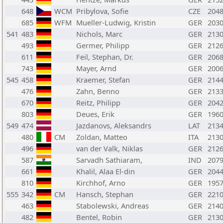
648
WCM
Pribylova, Sofie
CZE
204
685
WFM
Mueller-Ludwig, Kristin
GER
203
541
483
Nichols, Marc
GER
213
493
Germer, Philipp
GER
212
611
Feil, Stephan, Dr.
GER
206
743
Mayer, Arnd
GER
200
545
458
Kraemer, Stefan
GER
214
476
Zahn, Benno
GER
213
670
Reitz, Philipp
GER
204
803
Deues, Erik
GER
196
549
474
Jazdanovs, Aleksandrs
LAT
213
480
CM
Zoldan, Matteo
ITA
213
496
van der Valk, Niklas
GER
212
587
Sarvadh Sathiaram,
IND
207
661
Khalil, Alaa El-din
GER
204
810
Kirchhof, Arno
GER
195
555
342
CM
Hansch, Stephan
GER
221
463
Stabolewski, Andreas
GER
214
482
Bentel, Robin
GER
213