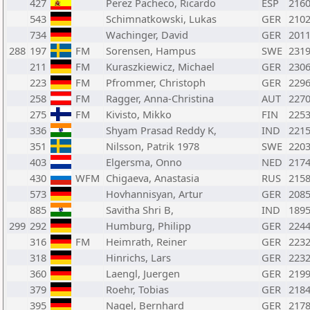
427
Perez Pacheco, Ricardo
ESP
216
543
Schimnatkowski, Lukas
GER
210
734
Wachinger, David
GER
201
288
197
FM
Sorensen, Hampus
SWE
231
211
FM
Kuraszkiewicz, Michael
GER
230
223
FM
Pfrommer, Christoph
GER
229
258
FM
Ragger, Anna-Christina
AUT
227
275
FM
Kivisto, Mikko
FIN
225
336
Shyam Prasad Reddy K,
IND
221
351
Nilsson, Patrik 1978
SWE
220
403
Elgersma, Onno
NED
217
430
WFM
Chigaeva, Anastasia
RUS
215
573
Hovhannisyan, Artur
GER
208
885
Savitha Shri B,
IND
189
299
292
Humburg, Philipp
GER
224
316
FM
Heimrath, Reiner
GER
223
318
Hinrichs, Lars
GER
223
360
Laengl, Juergen
GER
219
379
Roehr, Tobias
GER
218
395
Nagel, Bernhard
GER
217