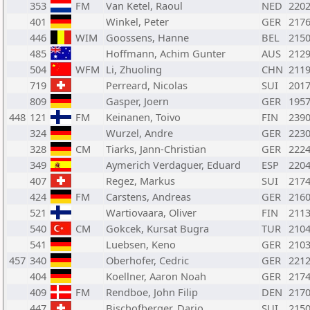
353
FM
Van Ketel, Raoul
NED
220
401
Winkel, Peter
GER
217
446
WIM
Goossens, Hanne
BEL
215
485
Hoffmann, Achim Gunter
AUS
212
504
WFM
Li, Zhuoling
CHN
211
719
Perreard, Nicolas
SUI
201
809
Gasper, Joern
GER
195
448
121
FM
Keinanen, Toivo
FIN
239
324
Wurzel, Andre
GER
223
328
CM
Tiarks, Jann-Christian
GER
222
349
Aymerich Verdaguer, Eduard
ESP
220
407
Regez, Markus
SUI
217
424
FM
Carstens, Andreas
GER
216
521
Wartiovaara, Oliver
FIN
211
540
CM
Gokcek, Kursat Bugra
TUR
210
541
Luebsen, Keno
GER
210
457
340
Oberhofer, Cedric
GER
221
404
Koellner, Aaron Noah
GER
217
409
FM
Rendboe, John Filip
DEN
217
447
Bischofberger, Dario
SUI
215