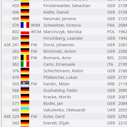
433
Finsterwalder, Sebastian
GER
215
436
Kiefer, Daniel
GER
215
499
Neumair, Jerome
GER
212
576
WIM
Schweitzer, Victoria
FRA
208
802
WCM
Marcinczyk, Monika
POL
196
831
Hirschberg, Leander
GER
194
428
241
FM
Dorst, Johannes
GER
228
263
FM
Bilchinski, Anton
GER
226
281
FM
Bomans, Arno
BEL
225
362
Carlo, Emanuele
ITA
219
376
Schlichtmann, Robin
GER
218
470
Pfatteicher, Lukas
GER
213
503
FM
Kandic, Milan
SRB
211
566
Dushatskiy, Fedor
GER
209
572
Kracke, Moritz
GER
208
577
Boder, Jan
GER
208
645
Vakulenko, Oleksandr
UKR
205
439
229
FM
Euler, Gerd
GER
229
343
Everett, Elijah
GER
221