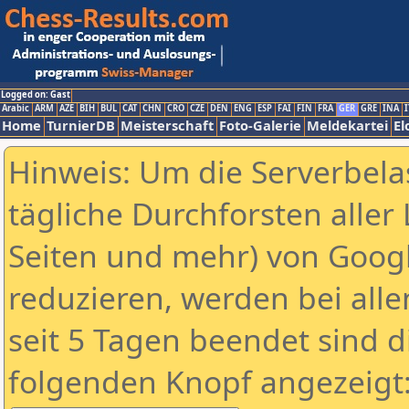
Logged on: Gast
Arabic
ARM
AZE
BIH
BUL
CAT
CHN
CRO
CZE
DEN
ENG
ESP
FAI
FIN
FRA
GER
GRE
INA
I
Home
TurnierDB
Meisterschaft
Foto-Galerie
Meldekartei
El
Hinweis: Um die Serverbela
tägliche Durchforsten aller 
Seiten und mehr) von Goog
reduzieren, werden bei alle
seit 5 Tagen beendet sind d
folgenden Knopf angezeigt