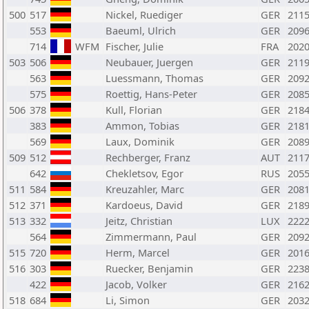
500
517
Nickel, Ruediger
GER
211
553
Baeuml, Ulrich
GER
209
714
WFM
Fischer, Julie
FRA
202
503
506
Neubauer, Juergen
GER
211
563
Luessmann, Thomas
GER
209
575
Roettig, Hans-Peter
GER
208
506
378
Kull, Florian
GER
218
383
Ammon, Tobias
GER
218
569
Laux, Dominik
GER
208
509
512
Rechberger, Franz
AUT
211
642
Chekletsov, Egor
RUS
205
511
584
Kreuzahler, Marc
GER
208
512
371
Kardoeus, David
GER
218
513
332
Jeitz, Christian
LUX
222
564
Zimmermann, Paul
GER
209
515
720
Herm, Marcel
GER
201
516
303
Ruecker, Benjamin
GER
223
422
Jacob, Volker
GER
216
518
684
Li, Simon
GER
203