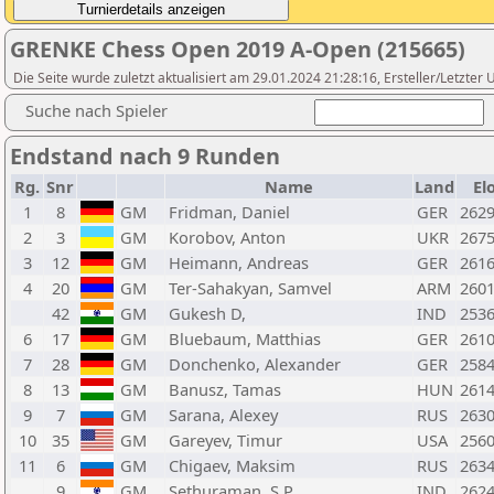
GRENKE Chess Open 2019 A-Open (215665)
Die Seite wurde zuletzt aktualisiert am 29.01.2024 21:28:16, Ersteller/Letzte
Suche nach Spieler
Endstand nach 9 Runden
Rg.
Snr
Name
Land
El
1
8
GM
Fridman, Daniel
GER
262
2
3
GM
Korobov, Anton
UKR
267
3
12
GM
Heimann, Andreas
GER
261
4
20
GM
Ter-Sahakyan, Samvel
ARM
260
42
GM
Gukesh D,
IND
253
6
17
GM
Bluebaum, Matthias
GER
261
7
28
GM
Donchenko, Alexander
GER
258
8
13
GM
Banusz, Tamas
HUN
261
9
7
GM
Sarana, Alexey
RUS
263
10
35
GM
Gareyev, Timur
USA
256
11
6
GM
Chigaev, Maksim
RUS
263
9
GM
Sethuraman, S.P.
IND
262