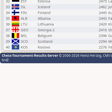
32
EST
Estonia
2473
La
33
ISL
Iceland
2462
Jo
34
FIN
Finland
2445
Ku
35
ALB
Albania
2443
F
36
LTU
Lithuania
2420
Kl
37
GEO
Georgia 2
2416
St
38
BEL
Belgium
2396
Gu
39
SCO
Scotland
2294
Mu
40
KOS
Kosovo
2276
Fe
Chess-Tournament-Results-Server
© 2006-2026 Heinz Herzog
, CMS-
tiráž