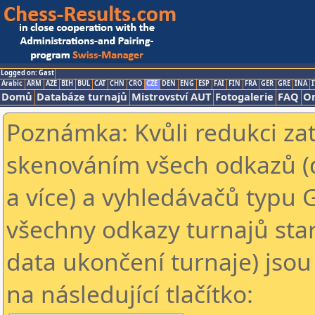
Logged on: Gast
Arabic
ARM
AZE
BIH
BUL
CAT
CHN
CRO
CZE
DEN
ENG
ESP
FAI
FIN
FRA
GER
GRE
INA
I
Domů
Databáze turnajů
Mistrovství AUT
Fotogalerie
FAQ
On
Poznámka: Kvůli redukci za
skenováním všech odkazů (
a více) a vyhledávačů typu 
všechny odkazy turnajů star
data ukončení turnaje) jsou
na následující tlačítko: