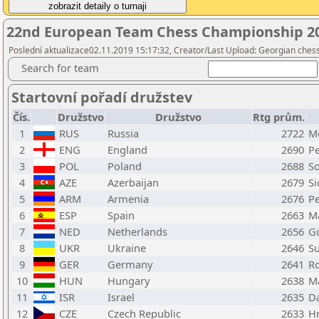
22nd European Team Chess Championship 2
Poslední aktualizace02.11.2019 15:17:32, Creator/Last Upload: Georgian chess
Search for team
Startovní pořadí družstev
Čís.
Družstvo
Družstvo
Rtg prům.
1
RUS
Russia
2722
Mo
2
ENG
England
2690
P
3
POL
Poland
2688
So
4
AZE
Azerbaijan
2679
Si
5
ARM
Armenia
2676
Pe
6
ESP
Spain
2663
M
7
NED
Netherlands
2656
Gu
8
UKR
Ukraine
2646
Su
9
GER
Germany
2641
R
10
HUN
Hungary
2638
M
11
ISR
Israel
2635
Da
12
CZE
Czech Republic
2633
H