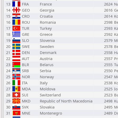
13
FRA
France
2624
Na
14
GEO
Georgia
2616
G
15
CRO
Croatia
2614
K
16
ROU
Romania
2598
Be
17
TUR
Turkey
2593
K
18
GRE
Greece
2592
Ka
19
SLO
Slovenia
2579
Mi
20
SWE
Sweden
2578
Be
21
DEN
Denmark
2558
H
22
AUT
Austria
2557
Pr
23
BLR
Belarus
2555
T
24
SRB
Serbia
2550
P
25
NOR
Norway
2547
Mo
26
ITA
Italy
2538
K
27
MDA
Moldova
2525
Io
28
SUI
Switzerland
2523
B
29
MKD
Republic of North Macedonia
2498
Ku
30
SVK
Slovakia
2495
Mo
31
MNE
Montenegro
2489
D