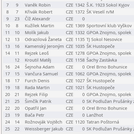
7
9
Vaněk Robin
CZE
1342
Š.K. 1923 Sokol Kyjov
8
7
Křivák Robert
CZE
1372
ŠK Veselí n/M
9
23
Číž Alexandr
CZE
0
10
8
Kužílek Martin
CZE
1369
Sportovní klub Vyškov
11
10
Molík Jakub
CZE
1332
GPOA Znojmo, spolek
12
13
Odrazilová Žaneta
CZE
1135
TJ Sokol Nesovice
13
16
Kamenský Jeroným
CZE
1035
ŠK Hustopeče
14
11
Rejzek Leoš
CZE
1278
GPOA Znojmo, spolek
12
Kroutil Matěj
CZE
1158
Šachy Zastávka
16
24
Šejnoha Adam
CZE
0
Orel Brno Bohunice
17
15
Vančura Samuel
CZE
1062
GPOA Znojmo, spolek
18
17
Furch Denis
CZE
1027
ŠK Hustopeče
19
18
Rada Martin
CZE
1021
ŠK Hustopeče
20
21
Rejzek Filip
CZE
0
GPOA Znojmo, spolek
21
25
Šimčík Patrik
CZE
0
SK Podlužan Prušánky z
22
20
Opatřil Jan
CZE
0
Orel Brno Bohunice
23
19
Bača Petr
CZE
0
Lanžhot
24
14
Rožnovják Vojtěch
CZE
1120
Tatran Poštorná
25
22
Weissberger Jakub
CZE
0
SK Podlužan Prušánky z