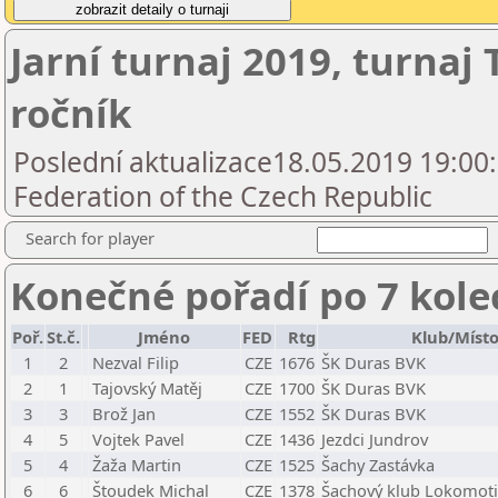
Jarní turnaj 2019, turnaj 
ročník
Poslední aktualizace18.05.2019 19:00
Federation of the Czech Republic
Search for player
Konečné pořadí po 7 kole
Poř.
St.č.
Jméno
FED
Rtg
Klub/Míst
1
2
Nezval Filip
CZE
1676
ŠK Duras BVK
2
1
Tajovský Matěj
CZE
1700
ŠK Duras BVK
3
3
Brož Jan
CZE
1552
ŠK Duras BVK
4
5
Vojtek Pavel
CZE
1436
Jezdci Jundrov
5
4
Žaža Martin
CZE
1525
Šachy Zastávka
6
6
Štoudek Michal
CZE
1378
Šachový klub Lokomotiv