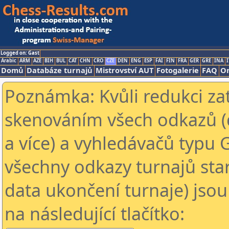
Logged on: Gast
Arabic
ARM
AZE
BIH
BUL
CAT
CHN
CRO
CZE
DEN
ENG
ESP
FAI
FIN
FRA
GER
GRE
INA
I
Domů
Databáze turnajů
Mistrovství AUT
Fotogalerie
FAQ
On
Poznámka: Kvůli redukci za
skenováním všech odkazů (
a více) a vyhledávačů typu 
všechny odkazy turnajů star
data ukončení turnaje) jsou
na následující tlačítko: