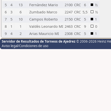
5
4
13
Fernàndez Mario
2100
CRC
6
½
6
3
6
Zumbado Marco
2247
CRC
5,5
½
7
5
10
Campos Roberto
2150
CRC
5
1
8
1
1
Valdès Leonardo MI
2463
CRC
9
0
9
4
2
Arias Mauricio MI
2308
CRC
5
1
Servidor de Resultados de Torneos de Ajedrez
© 2006-2026 Heinz H
Aviso legal/Condiciones de uso