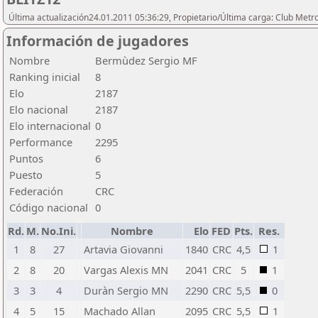
Última actualización24.01.2011 05:36:29, Propietario/Última carga: Club Metr
Información de jugadores
Nombre
Bermùdez Sergio MF
Ranking inicial
8
Elo
2187
Elo nacional
2187
Elo internacional
0
Performance
2295
Puntos
6
Puesto
5
Federación
CRC
Código nacional
0
Rd.
M.
No.Ini.
Nombre
Elo
FED
Pts.
Res.
1
8
27
Artavia Giovanni
1840
CRC
4,5
1
2
8
20
Vargas Alexis MN
2041
CRC
5
1
3
3
4
Duràn Sergio MN
2290
CRC
5,5
0
4
5
15
Machado Allan
2095
CRC
5,5
1