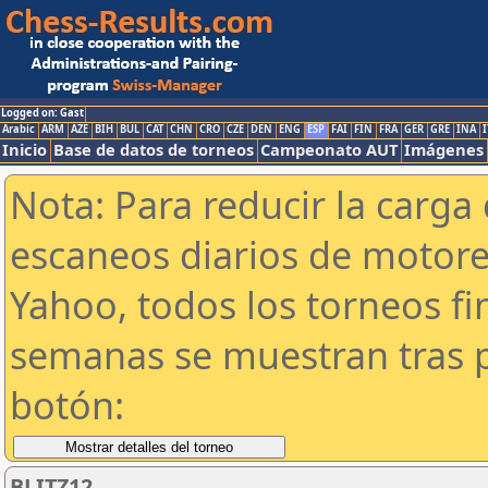
Logged on: Gast
Arabic
ARM
AZE
BIH
BUL
CAT
CHN
CRO
CZE
DEN
ENG
ESP
FAI
FIN
FRA
GER
GRE
INA
I
Inicio
Base de datos de torneos
Campeonato AUT
Imágenes
Nota: Para reducir la carga 
escaneos diarios de motor
Yahoo, todos los torneos f
semanas se muestran tras p
botón:
BLITZ12