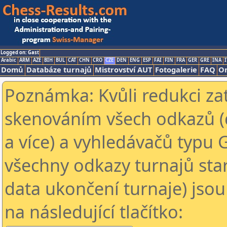
Logged on: Gast
Arabic
ARM
AZE
BIH
BUL
CAT
CHN
CRO
CZE
DEN
ENG
ESP
FAI
FIN
FRA
GER
GRE
INA
I
Domů
Databáze turnajů
Mistrovství AUT
Fotogalerie
FAQ
On
Poznámka: Kvůli redukci za
skenováním všech odkazů (
a více) a vyhledávačů typu 
všechny odkazy turnajů star
data ukončení turnaje) jsou
na následující tlačítko: