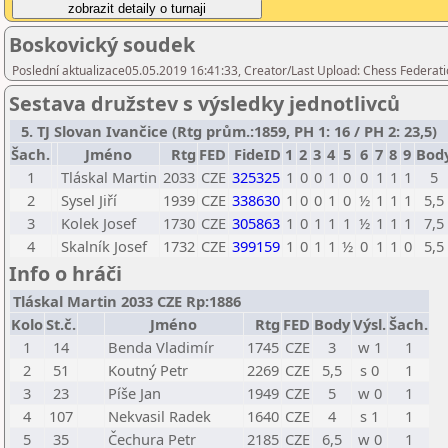
Boskovický soudek
Poslední aktualizace05.05.2019 16:41:33, Creator/Last Upload: Chess Federati
Sestava družstev s výsledky jednotlivců
5. TJ Slovan Ivančice (Rtg prům.:1859, PH 1: 16 / PH 2: 23,5)
Šach.
Jméno
Rtg
FED
FideID
1
2
3
4
5
6
7
8
9
Bod
1
Tláskal Martin
2033
CZE
325325
1
0
0
1
0
0
1
1
1
5
2
Sysel Jiří
1939
CZE
338630
1
0
0
1
0
½
1
1
1
5,5
3
Kolek Josef
1730
CZE
305863
1
0
1
1
1
½
1
1
1
7,5
4
Skalník Josef
1732
CZE
399159
1
0
1
1
½
0
1
1
0
5,5
Info o hráči
Tláskal Martin 2033 CZE Rp:1886
Kolo
St.č.
Jméno
Rtg
FED
Body
Výsl.
Šach.
1
14
Benda Vladimír
1745
CZE
3
w 1
1
2
51
Koutný Petr
2269
CZE
5,5
s 0
1
3
23
Píše Jan
1949
CZE
5
w 0
1
4
107
Nekvasil Radek
1640
CZE
4
s 1
1
5
35
Čechura Petr
2185
CZE
6,5
w 0
1