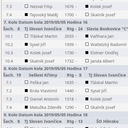
7.3
Nezval Filip
1676
-
Kolek Josef
7.4
Tajovský Matěj
1700
-
Skalník Josef
7. Kolo Datum kola 2019/05/05 Hodina 16
Šach.
8
TJ Slovan Ivančice
Rtg
-
24
Slavia Boskovice "C
10.1
Tláskal Martin
2033
-
Vaňhara Jan
10.2
Sysel Jiří
1939
-
Walletzký Radomír
10.3
Kolek Josef
1730
-
Elstner Ondřej
10.4
Skalník Josef
1732
-
Janda Albert
8. Kolo Datum kola 2019/05/05 Hodina 17
Šach.
19
Sešlost Křtiny
Rtg
-
8
TJ Slovan Ivančice
7.1
Peška Jan
1635
-
Tláskal Martin
7.2
Brda Vlastimil
1440
-
Sysel Jiří
7.3
Daniel Antonín
1518
-
Kolek Josef
7.4
Matuška Zdeněk
1290
-
Skalník Josef
9. Kolo Datum kola 2019/05/05 Hodina 18
Šach.
8
TJ Slovan Ivančice
Rtg
-
13
ŠO Hlinsko