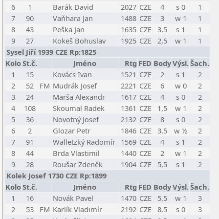
6
1
Barák David
2027
CZE
4
s 0
1
7
90
Vaňhara Jan
1488
CZE
3
w 1
1
8
43
Peška Jan
1635
CZE
3,5
s 1
1
9
27
Kokeš Bohuslav
1925
CZE
2,5
w 1
1
Sysel Jiří 1939 CZE Rp:1825
Kolo
St.č.
Jméno
Rtg
FED
Body
Výsl.
Šach.
1
15
Kovács Ivan
1521
CZE
2
s 1
2
2
52
FM
Mudrák Josef
2221
CZE
6
w 0
2
3
24
Marša Alexandr
1617
CZE
4
s 0
2
4
108
Skoumal Radek
1361
CZE
1,5
w 1
2
5
36
Novotný Josef
2132
CZE
8
s 0
2
6
2
Glozar Petr
1846
CZE
3,5
w ½
2
7
91
Walletzký Radomír
1569
CZE
4
s 1
2
8
44
Brda Vlastimil
1440
CZE
2
w 1
2
9
28
Roušar Zdeněk
1904
CZE
5,5
s 1
2
Kolek Josef 1730 CZE Rp:1899
Kolo
St.č.
Jméno
Rtg
FED
Body
Výsl.
Šach.
1
16
Novák Pavel
1470
CZE
5,5
w 1
3
2
53
FM
Karlík Vladimír
2192
CZE
8,5
s 0
3