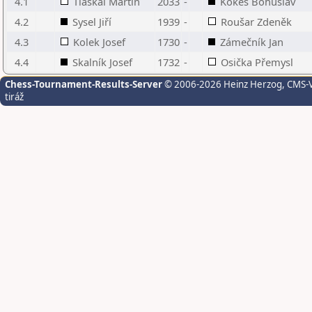
4.1
Tláskal Martin
2033
-
Kokeš Bohuslav
4.2
Sysel Jiří
1939
-
Roušar Zdeněk
4.3
Kolek Josef
1730
-
Zámečník Jan
4.4
Skalník Josef
1732
-
Osička Přemysl
Chess-Tournament-Results-Server
© 2006-2026 Heinz Herzog
, CMS-
tiráž