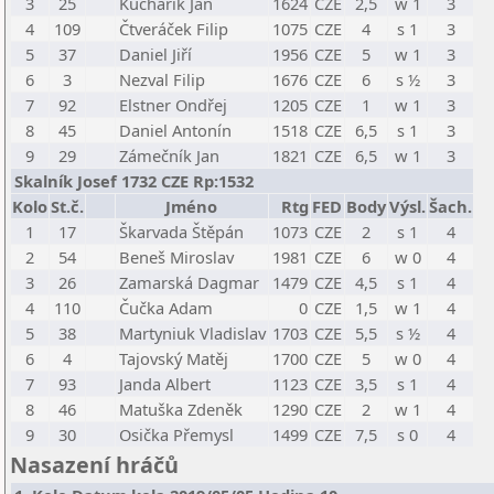
3
25
Kuchařík Jan
1624
CZE
2,5
w 1
3
4
109
Čtveráček Filip
1075
CZE
4
s 1
3
5
37
Daniel Jiří
1956
CZE
5
w 1
3
6
3
Nezval Filip
1676
CZE
6
s ½
3
7
92
Elstner Ondřej
1205
CZE
1
w 1
3
8
45
Daniel Antonín
1518
CZE
6,5
s 1
3
9
29
Zámečník Jan
1821
CZE
6,5
w 1
3
Skalník Josef 1732 CZE Rp:1532
Kolo
St.č.
Jméno
Rtg
FED
Body
Výsl.
Šach.
1
17
Škarvada Štěpán
1073
CZE
2
s 1
4
2
54
Beneš Miroslav
1981
CZE
6
w 0
4
3
26
Zamarská Dagmar
1479
CZE
4,5
s 1
4
4
110
Čučka Adam
0
CZE
1,5
w 1
4
5
38
Martyniuk Vladislav
1703
CZE
5,5
s ½
4
6
4
Tajovský Matěj
1700
CZE
5
w 0
4
7
93
Janda Albert
1123
CZE
3,5
s 1
4
8
46
Matuška Zdeněk
1290
CZE
2
w 1
4
9
30
Osička Přemysl
1499
CZE
7,5
s 0
4
Nasazení hráčů