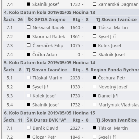
7.4
Skalník Josef
1732
-
Zamarská Dagmar
4. Kolo Datum kola 2019/05/05 Hodina 13
Šach.
26
ŠK GPOA Znojmo
Rtg
-
8
TJ Slovan Ivančice
7.1
Nekvasil Radek
1640
-
Tláskal Martin
7.2
Skoumal Radek
1361
-
Sysel Jiří
7.3
Čtveráček Filip
1075
-
Kolek Josef
7.4
Čučka Adam
0
-
Skalník Josef
5. Kolo Datum kola 2019/05/05 Hodina 14
Šach.
8
TJ Slovan Ivančice
Rtg
-
5
Region Panda Rychn
5.1
Tláskal Martin
2033
-
Čechura Petr
5.2
Sysel Jiří
1939
-
Novotný Josef
5.3
Kolek Josef
1730
-
Daniel Jiří
5.4
Skalník Josef
1732
-
Martyniuk Vladisla
6. Kolo Datum kola 2019/05/05 Hodina 15
Šach.
11
ŠK Duras BVK "A"
Rtg
-
8
TJ Slovan Ivančice
7.1
Barák David
2027
-
Tláskal Martin
7.2
Glozar Petr
1846
-
Sysel Jiří