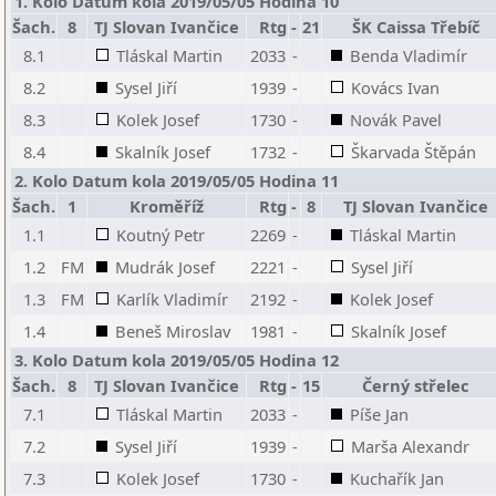
1. Kolo Datum kola 2019/05/05 Hodina 10
Šach.
8
TJ Slovan Ivančice
Rtg
-
21
ŠK Caissa Třebíč
8.1
Tláskal Martin
2033
-
Benda Vladimír
8.2
Sysel Jiří
1939
-
Kovács Ivan
8.3
Kolek Josef
1730
-
Novák Pavel
8.4
Skalník Josef
1732
-
Škarvada Štěpán
2. Kolo Datum kola 2019/05/05 Hodina 11
Šach.
1
Kroměříž
Rtg
-
8
TJ Slovan Ivančice
1.1
Koutný Petr
2269
-
Tláskal Martin
1.2
FM
Mudrák Josef
2221
-
Sysel Jiří
1.3
FM
Karlík Vladimír
2192
-
Kolek Josef
1.4
Beneš Miroslav
1981
-
Skalník Josef
3. Kolo Datum kola 2019/05/05 Hodina 12
Šach.
8
TJ Slovan Ivančice
Rtg
-
15
Černý střelec
7.1
Tláskal Martin
2033
-
Píše Jan
7.2
Sysel Jiří
1939
-
Marša Alexandr
7.3
Kolek Josef
1730
-
Kuchařík Jan