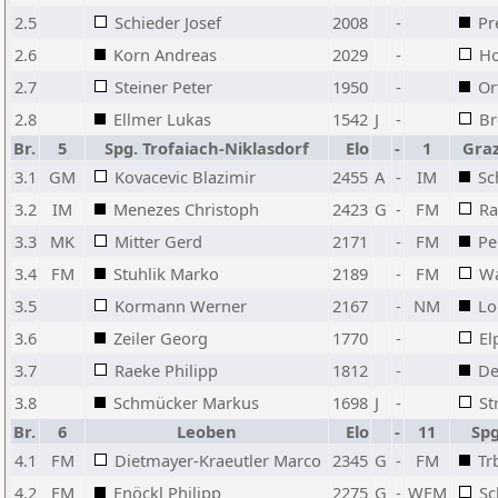
2.5
Schieder Josef
2008
-
Pr
2.6
Korn Andreas
2029
-
Ho
2.7
Steiner Peter
1950
-
Or
2.8
Ellmer Lukas
1542
J
-
Br
Br.
5
Spg. Trofaiach-Niklasdorf
Elo
-
1
Graz
3.1
GM
Kovacevic Blazimir
2455
A
-
IM
Sc
3.2
IM
Menezes Christoph
2423
G
-
FM
Ra
3.3
MK
Mitter Gerd
2171
-
FM
Pe
3.4
FM
Stuhlik Marko
2189
-
FM
Wa
3.5
Kormann Werner
2167
-
NM
Lo
3.6
Zeiler Georg
1770
-
El
3.7
Raeke Philipp
1812
-
De
3.8
Schmücker Markus
1698
J
-
St
Br.
6
Leoben
Elo
-
11
Spg
4.1
FM
Dietmayer-Kraeutler Marco
2345
G
-
FM
Tr
4.2
FM
Enöckl Philipp
2275
G
-
WFM
Sc