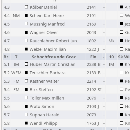
4.3
Kölber Daniel
2141
-
Al
4.4
NM
Schein Karl-Heinz
2191
-
Wi
4.5
Mussnig Manfred
2169
-
Je
4.6
Wagner Oliver
2043
-
Gu
4.7
Rauchlahner Robert Jun.
1892
-
Mk
Ho
4.8
Welzel Maximilian
1222
J
-
Ra
Br.
7
Schachfreunde Graz
Elo
-
10
Sk Wi
5.1
IM
Huber Martin Christian
2338
B
-
IM
Kr
5.2
WFM
Teuschler Barbara
2139
B
-
Kr
5.3
FM
Kastner Walter
2214
-
Pe
5.4
FM
Birk Steffen
2192
SI
-
Pe
5.5
Toller Maximilian
2076
-
Ra
5.6
Prato Simon
2103
J
-
Ho
5.7
Suppan Harald
2073
-
Kr
5.8
Wendl Philipp
1763
J
-
Kn