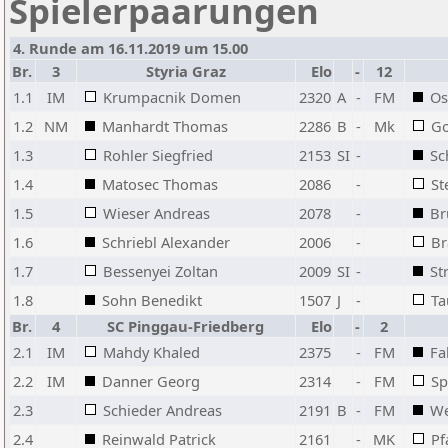
Spielerpaarungen
4. Runde am 16.11.2019 um 15.00
Br.
3
Styria Graz
Elo
-
12
1.1
IM
Krumpacnik Domen
2320
A
-
FM
Os
1.2
NM
Manhardt Thomas
2286
B
-
Mk
Go
1.3
Rohler Siegfried
2153
SI
-
Sc
1.4
Matosec Thomas
2086
-
St
1.5
Wieser Andreas
2078
-
Br
1.6
Schriebl Alexander
2006
-
Br
1.7
Bessenyei Zoltan
2009
SI
-
St
1.8
Sohn Benedikt
1507
J
-
Ta
Br.
4
SC Pinggau-Friedberg
Elo
-
2
2.1
IM
Mahdy Khaled
2375
-
FM
Fa
2.2
IM
Danner Georg
2314
-
FM
Sp
2.3
Schieder Andreas
2191
B
-
FM
We
2.4
Reinwald Patrick
2161
-
MK
Pf