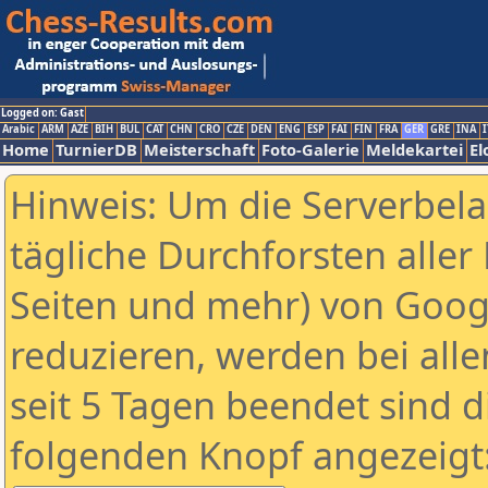
Logged on: Gast
Arabic
ARM
AZE
BIH
BUL
CAT
CHN
CRO
CZE
DEN
ENG
ESP
FAI
FIN
FRA
GER
GRE
INA
I
Home
TurnierDB
Meisterschaft
Foto-Galerie
Meldekartei
El
Hinweis: Um die Serverbel
tägliche Durchforsten aller 
Seiten und mehr) von Goog
reduzieren, werden bei alle
seit 5 Tagen beendet sind d
folgenden Knopf angezeigt