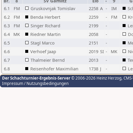
Br.
8
SV Gamlitz
Elo
-
9
G
6.1
FM
Gruskovnjak Tomislav
2258
A
-
IM
Sc
6.2
FM
Benda Herbert
2259
-
FM
Kr
6.3
FM
Singer Richard
2199
-
Le
6.4
MK
Riedner Martin
2058
-
Do
6.5
Stagl Marco
2151
-
Me
6.6
Verhoef Jaap
2019
SI
-
MK
Ni
6.7
Thalmeier Bernd
2013
-
Te
6.8
Reisenhofer Maximilian
1738
J
-
Le
Der Schachturnier-Ergebnis-Server
© 2006-2026 Heinz Herzog
, CMS
Impressum / Nutzungsbedingungen