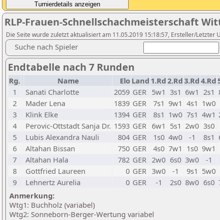
RLP-Frauen-Schnellschachmeisterschaft Witt
Die Seite wurde zuletzt aktualisiert am 11.05.2019 15:18:57, Ersteller/Letzter 
Suche nach Spieler
Endtabelle nach 7 Runden
Rg.
Name
Elo
Land
1.Rd
2.Rd
3.Rd
4.Rd
1
Sanati Charlotte
2059
GER
5w1
3s1
6w1
2s1
2
Mader Lena
1839
GER
7s1
9w1
4s1
1w0
3
Klink Elke
1394
GER
8s1
1w0
7s1
4w1
4
Perovic-Ottstadt Sanja Dr.
1593
GER
6w1
5s1
2w0
3s0
5
Lubis Alexandra Nauli
804
GER
1s0
4w0
-1
8s1
6
Altahan Bissan
750
GER
4s0
7w1
1s0
9w1
7
Altahan Hala
782
GER
2w0
6s0
3w0
-1
8
Gottfried Laureen
0
GER
3w0
-1
9s1
5w0
9
Lehnertz Aurelia
0
GER
-1
2s0
8w0
6s0
Anmerkung:
Wtg1: Buchholz (variabel)
Wtg2: Sonneborn-Berger-Wertung variabel