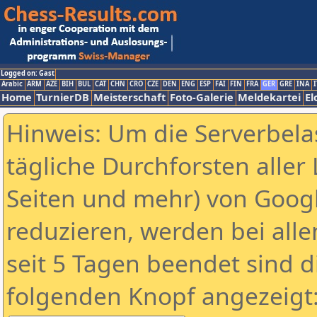
Logged on: Gast
Arabic
ARM
AZE
BIH
BUL
CAT
CHN
CRO
CZE
DEN
ENG
ESP
FAI
FIN
FRA
GER
GRE
INA
I
Home
TurnierDB
Meisterschaft
Foto-Galerie
Meldekartei
El
Hinweis: Um die Serverbela
tägliche Durchforsten aller 
Seiten und mehr) von Goog
reduzieren, werden bei alle
seit 5 Tagen beendet sind d
folgenden Knopf angezeigt