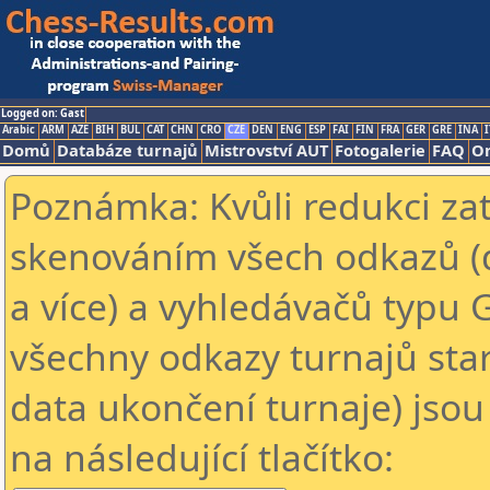
Logged on: Gast
Arabic
ARM
AZE
BIH
BUL
CAT
CHN
CRO
CZE
DEN
ENG
ESP
FAI
FIN
FRA
GER
GRE
INA
I
Domů
Databáze turnajů
Mistrovství AUT
Fotogalerie
FAQ
On
Poznámka: Kvůli redukci za
skenováním všech odkazů (
a více) a vyhledávačů typu 
všechny odkazy turnajů star
data ukončení turnaje) jsou
na následující tlačítko: