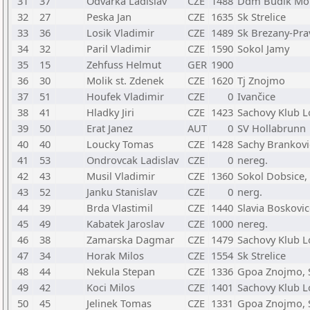
31
37
Odvarka Ladislav
CZE
1488
Ddm Budik Mor
32
27
Peska Jan
CZE
1635
Sk Strelice
33
36
Losik Vladimir
CZE
1489
Sk Brezany-Pra
34
32
Paril Vladimir
CZE
1590
Sokol Jamy
35
15
Zehfuss Helmut
GER
1900
36
30
Molik st. Zdenek
CZE
1620
Tj Znojmo
37
51
Houfek Vladimir
CZE
0
Ivančice
38
41
Hladky Jiri
CZE
1423
Sachovy Klub L
39
50
Erat Janez
AUT
0
SV Hollabrunn
40
40
Loucky Tomas
CZE
1428
Sachy Brankovic
41
53
Ondrovcak Ladislav
CZE
0
nereg.
42
43
Musil Vladimir
CZE
1360
Sokol Dobsice, 
43
52
Janku Stanislav
CZE
0
nerg.
44
39
Brda Vlastimil
CZE
1440
Slavia Boskovic
45
49
Kabatek Jaroslav
CZE
1000
nereg.
46
38
Zamarska Dagmar
CZE
1479
Sachovy Klub L
47
34
Horak Milos
CZE
1554
Sk Strelice
48
44
Nekula Stepan
CZE
1336
Gpoa Znojmo, 
49
42
Koci Milos
CZE
1401
Sachovy Klub L
50
45
Jelinek Tomas
CZE
1331
Gpoa Znojmo, 