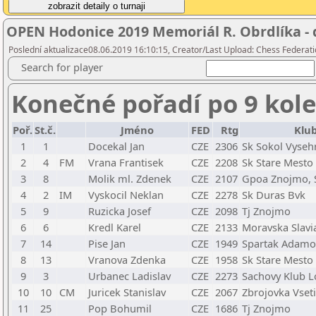
OPEN Hodonice 2019 Memoriál R. Obrdlíka - 
Poslední aktualizace08.06.2019 16:10:15, Creator/Last Upload: Chess Federati
Search for player
Konečné pořadí po 9 kol
Poř.
St.č.
Jméno
FED
Rtg
Klu
1
1
Docekal Jan
CZE
2306
Sk Sokol Vyseh
2
4
FM
Vrana Frantisek
CZE
2208
Sk Stare Mesto
3
8
Molik ml. Zdenek
CZE
2107
Gpoa Znojmo, 
4
2
IM
Vyskocil Neklan
CZE
2278
Sk Duras Bvk
5
9
Ruzicka Josef
CZE
2098
Tj Znojmo
6
6
Kredl Karel
CZE
2133
Moravska Slavi
7
14
Pise Jan
CZE
1949
Spartak Adamo
8
13
Vranova Zdenka
CZE
1958
Sk Stare Mesto
9
3
Urbanec Ladislav
CZE
2273
Sachovy Klub L
10
10
CM
Juricek Stanislav
CZE
2067
Zbrojovka Vset
11
25
Pop Bohumil
CZE
1686
Tj Znojmo