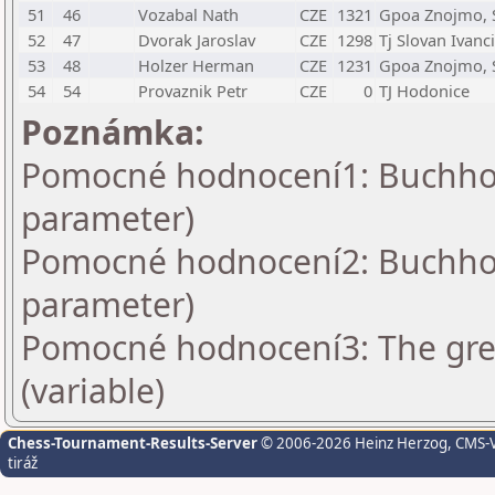
51
46
Vozabal Nath
CZE
1321
Gpoa Znojmo, 
52
47
Dvorak Jaroslav
CZE
1298
Tj Slovan Ivanc
53
48
Holzer Herman
CZE
1231
Gpoa Znojmo, 
54
54
Provaznik Petr
CZE
0
TJ Hodonice
Poznámka:
Pomocné hodnocení1: Buchholz
parameter)
Pomocné hodnocení2: Buchholz
parameter)
Pomocné hodnocení3: The grea
(variable)
Chess-Tournament-Results-Server
© 2006-2026 Heinz Herzog
, CMS-
tiráž