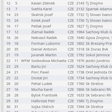
12
5
Kavan Zdenek
CZE
2143
Tj Znojmo
13
7
Svehla Karel
CZE
2132
Spartak Adamo
14
23
Skalnik Josef
CZE
1732
Tj Slovan Ivanc
15
24
Kolek Josef
CZE
1730
Tj Slovan Ivanc
16
17
Petlak Josef
CZE
1827
Tj Znojmo
17
12
Zlamal Radek
CZE
1964
Sachovy Klub G
18
26
Nekvasil Radek
CZE
1640
Gpoa Znojmo, 
19
18
Forman Lubomir
CZE
1802
Sk Brezany-Pra
20
35
Daniel Antonin
CZE
1518
Sk Duras Bvk
21
19
Juranek Martin
CZE
1792
Sokol Jemnice
22
11
WFM
Svobodova Michaela
CZE
1976
Jezdci Jundrov
23
29
Bartu Jiri
CZE
1624
Sachovy Klub G
24
21
Porc Pavel
CZE
1738
Orel Jednota O
25
22
Dostal Jiri
CZE
1734
Sachovy Klub G
26
20
Pehal Ludek
CZE
1760
Sk Strelice
27
16
Mucha Karel
CZE
1866
Sk Sebranci Rh
28
28
Bylok Frantisek
CZE
1633
Sk Sebranci Rh
29
33
Halbrstat Petr
CZE
1580
Tj Znojmo
30
31
Sojka Oldrich
CZE
1594
Sk Strelice