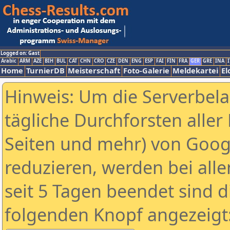
Logged on: Gast
Arabic
ARM
AZE
BIH
BUL
CAT
CHN
CRO
CZE
DEN
ENG
ESP
FAI
FIN
FRA
GER
GRE
INA
I
Home
TurnierDB
Meisterschaft
Foto-Galerie
Meldekartei
El
Hinweis: Um die Serverbel
tägliche Durchforsten aller 
Seiten und mehr) von Goog
reduzieren, werden bei alle
seit 5 Tagen beendet sind d
folgenden Knopf angezeigt