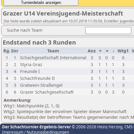
Grazer U14 Vereinsjugend-Meisterschaft
Die Seite wurde zuletzt aktualisiert am 10.07.2019 11:35:56, Ersteller: Jugen
Suche nach Team
Endstand nach 3 Runden
Rg.
Snr
Team
Anz
+
=
-
Wtg1
1
1
Schachgesellschaft International
3
3
0
0
6
2
2
Styria Graz
3
1
1
1
3
3
4
Freunde I
3
1
1
1
3
4
5
Schachfreunde II
3
1
1
1
3
5
3
Gratwein-Straßengel
3
1
1
1
3
6
6
Grazer Schachgesellschaft
3
0
0
3
0
Anmerkung:
Wtg1: Matchpunkte (2, 1, 0)
Wtg2: Spielepunkte der einzelnen Spieler dieser Mannschaft
Wtg3: Resultat(e) der betroffenen Teams gegeneinander nach 
Der Schachturnier-Ergebnis-Server
© 2006-2026 Heinz Herzog
, CMS
Impressum / Nutzungsbedingungen