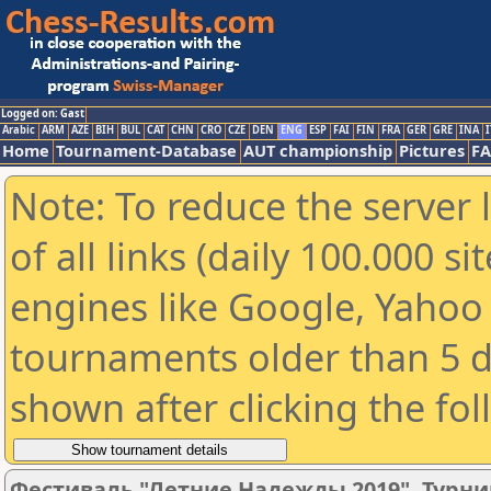
Logged on: Gast
Arabic
ARM
AZE
BIH
BUL
CAT
CHN
CRO
CZE
DEN
ENG
ESP
FAI
FIN
FRA
GER
GRE
INA
I
Home
Tournament-Database
AUT championship
Pictures
F
Note: To reduce the server 
of all links (daily 100.000 s
engines like Google, Yahoo a
tournaments older than 5 d
shown after clicking the fo
Фестиваль "Летние Надежды 2019". Турни