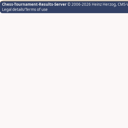
Chess-Tournament-Results-Server
© 2006-2026 Heinz Herzog
, CMS-
Legal details/Terms of use