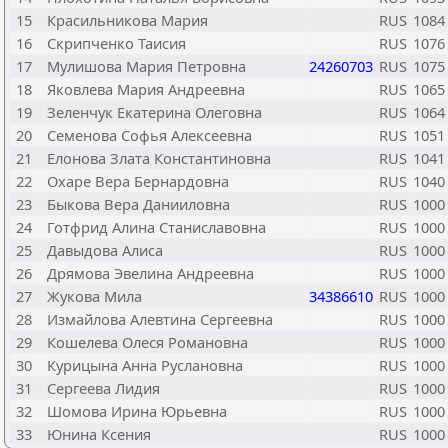
15
Красильникова Мария
RUS
1084
16
Скрипченко Таисия
RUS
1076
17
Мулишова Мария Петровна
24260703
RUS
1075
18
Яковлева Мария Андреевна
RUS
1065
19
Зеленчук Екатерина Олеговна
RUS
1064
20
Семенова Софья Алексеевна
RUS
1051
21
Елонова Злата Константиновна
RUS
1041
22
Охаре Вера Бернардовна
RUS
1040
23
Быкова Вера Данииловна
RUS
1000
24
Готфрид Алина Станиславовна
RUS
1000
25
Давыдова Алиса
RUS
1000
26
Дрямова Эвелина Андреевна
RUS
1000
27
Жукова Мила
34386610
RUS
1000
28
Измайлова Алевтина Сергеевна
RUS
1000
29
Кошелева Олеся Романовна
RUS
1000
30
Курицына Анна Руслановна
RUS
1000
31
Сергеева Лидия
RUS
1000
32
Шомова Ирина Юрьевна
RUS
1000
33
Юнина Ксения
RUS
1000