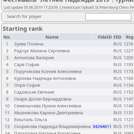
Last update 05.06.2019 17:20:09, Creator/Last Upload: St.Petersburg Chess F
Search for player
Starting rank
No.
Name
FideID
FED
Rtg
1
Зуева Полина
RUS
1276
2
Радчук Милана Сергеевна
RUS
1227
3
Анпилова Валерия
RUS
1205
4
Сарв София
RUS
1193
5
Поручикова Ксения Алексеевна
RUS
1173
6
Курлова Надежда Антоновна
RUS
1160
7
Опря София
RUS
1154
8
Садовская Евгения
RUS
1152
9
Охаре Долли Бернардовна
RUS
1147
10
Семенычева Ирина Алексеевна
RUS
1140
11
Мызникова Карина Дмитриевна
RUS
1131
12
Вишталь Ольга
RUS
1127
13
Скорикова Надежда Владимировна
34244611
RUS
1115
14
Плохотина Наталья Борисовна
RUS
1093