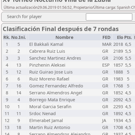
Última actualización29.06.2019 01:56:52, Propietario/Última carga: Spanish C
Search for player
Clasificación Final después de 7 rondas
Rk.
No.Ini.
Nombre
FED
Elo
Pts.
1
5
El Bakkali Kamal
MAR
2018
6,5
2
2
Cabrera Ruiz Luis
GR
2189
5,5
3
3
Sanchez Martinez Andres
GR
2106
5,5
4
13
Pinzhenin Aleksei
ESP
1857
5,5
5
12
Ruiz Guirao Jose Luis
GR
1888
5
6
6
Ruiz Moreno Rafael
GR
1983
5
7
16
Gomez Fernandez Alfredo
GR
1768
5
8
14
Serrano Almendros Angel
GR
1852
4,5
9
4
Borrego Mata Enrique
GR
2092
4,5
10
1
Moral Garcia Serafin
GR
2293
4,5
11
11
Srdoc Nenad
GR
1892
4,5
12
9
Elmerabet Jamal
JA
1934
4,5
13
18
Martin Ruiz Antonio
GR
1708
4,5
14
8
Serrano Almendros Alejandro
GR
1937
4,5