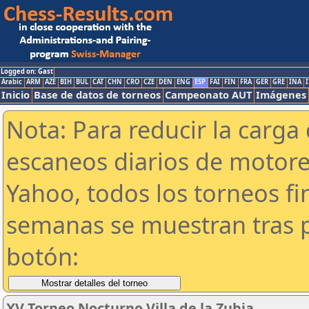
Logged on: Gast
Arabic
ARM
AZE
BIH
BUL
CAT
CHN
CRO
CZE
DEN
ENG
ESP
FAI
FIN
FRA
GER
GRE
INA
I
Inicio
Base de datos de torneos
Campeonato AUT
Imágenes
Nota: Para reducir la carga 
escaneos diarios de motor
Yahoo, todos los torneos f
semanas se muestran tras p
botón:
XV Torneo Nocturno Villa de la Zubia