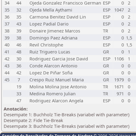
34
44
Ojeda Gonzalez Francisco German
ESP
0
2
35
32
Ojeda Mella Aythami
ESP
1047
2
36
35
Carmona Benitez David Lin
ESP
0
2
37
43
Lopez Padial Dario
ESP
0
2
38
39
Donaire Jimenez Marcos
TR
0
2
39
38
Domingo Paez Adriana
ESP
0
1,5
40
46
Revil Christophe
ESP
0
1,5
41
48
Ruiz Triguero Lucas
GR
0
1
42
30
Rodriguez Garcia Jose David
ESP
1106
1
43
36
Conde Alarcon Antonio
GR
0
0
44
42
Lopez De Piñar Sofia
GR
0
0
45
7
Crespo Ruiz Manuel Maria
GR
1979
0
19
Molina Molina Jose Antonio
TR
1671
0
33
Medina Romero Julian
TR
971
0
47
Rodriguez Alarcon Angela
ESP
0
0
Anotación:
Desempate 1: Buchholz Tie-Breaks (variabel with parameter)
Desempate 2: Fide Tie-Break
Desempate 3: Buchholz Tie-Breaks (variabel with parameter)