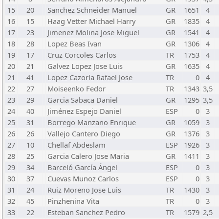
15
20
Sanchez Schneider Manuel
GR
1651
4
16
15
Haag Vetter Michael Harry
GR
1835
4
17
23
Jimenez Molina Jose Miguel
GR
1541
4
18
28
Lopez Beas Ivan
GR
1306
4
19
17
Cruz Corcoles Carlos
TR
1753
4
20
21
Galvez Lopez Jose Luis
GR
1635
4
21
41
Lopez Cazorla Rafael Jose
TR
0
4
22
27
Moiseenko Fedor
TR
1343
3,5
23
29
Garcia Sabaca Daniel
GR
1295
3,5
24
40
Jiménez Espejo Daniel
ESP
0
3
25
31
Borrego Manzano Enrique
GR
1059
3
26
26
Vallejo Cantero Diego
GR
1376
3
27
10
Chellaf Abdeslam
ESP
1926
3
28
25
Garcia Calero Jose Maria
GR
1411
3
29
34
Barceló García Ángel
ESP
0
3
30
37
Cuevas Munoz Carlos
ESP
0
3
31
24
Ruiz Moreno Jose Luis
TR
1430
3
32
45
Pinzhenina Vita
TR
0
3
33
22
Esteban Sanchez Pedro
TR
1579
2,5