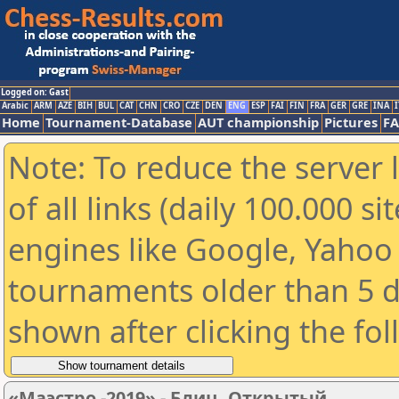
Logged on: Gast
Arabic
ARM
AZE
BIH
BUL
CAT
CHN
CRO
CZE
DEN
ENG
ESP
FAI
FIN
FRA
GER
GRE
INA
I
Home
Tournament-Database
AUT championship
Pictures
F
Note: To reduce the server 
of all links (daily 100.000 s
engines like Google, Yahoo a
tournaments older than 5 d
shown after clicking the fo
«Маэстро -2019» - Блиц. Открытый