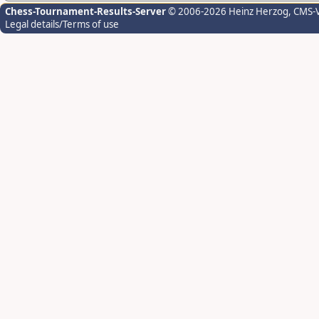
Chess-Tournament-Results-Server
© 2006-2026 Heinz Herzog
, CMS-
Legal details/Terms of use