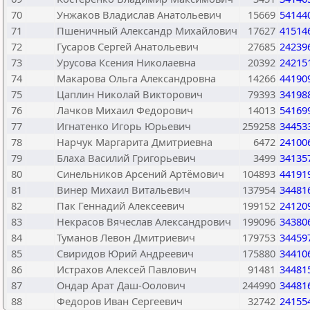
70
Унжаков Владислав Анатольевич
15669
54144
71
Пшеничный Александр Михайлович
17627
41514
72
Гусаров Сергей Анатольевич
27685
24239
73
Урусова Ксения Николаевна
20392
24215
74
Макарова Ольга Александровна
14266
44190
75
Цаплин Николай Викторович
79393
34198
76
Лачков Михаил Федорович
14013
54169
77
Игнатенко Игорь Юрьевич
259258
34453
78
Нарчук Маргарита Дмитриевна
6472
24100
79
Блаха Василий Григорьевич
3499
34135
80
Синельников Арсений Артёмович
104893
44191
81
Винер Михаил Витальевич
137954
34481
82
Пак Геннадий Алексеевич
199152
24120
83
Некрасов Вячеслав Александрович
199096
34380
84
Туманов Левон Дмитриевич
179753
34459
85
Свиридов Юрий Андреевич
175880
34410
86
Истрахов Алексей Павлович
91481
34481
87
Ондар Арат Даш-Оолович
244990
34481
88
Федоров Иван Сергеевич
32742
24155