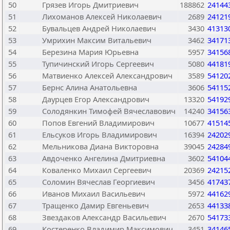
50
Грязев Игорь Дмитриевич
188862
24144
51
Лихоманов Алексей Николаевич
2689
24121
52
Бувальцев Андрей Николаевич
3430
41313
53
Умрихин Максим Витальевич
3462
34171
54
Березина Мария Юрьевна
5957
34156
55
Тупичинский Игорь Сергеевич
5080
44181
56
Матвиенко Алексей Александрович
3589
54120
57
Бернс Алина Анатольевна
3606
54115
58
Даурцев Егор Александрович
13320
54192
59
Солодянкин Тимофей Вячеславович
14240
34156
60
Попов Евгений Владимирович
10677
41514
61
Ельсуков Игорь Владимирович
16394
24202
62
Мельникова Диана Викторовна
39045
24284
63
Авдоченко Ангелина Дмитриевна
3602
54104
64
Коваленко Михаил Сергеевич
20369
24215
65
Соломин Вячеслав Георгиевич
3456
41743
66
Иванов Михаил Васильевич
5972
44162
67
Тращенко Дамир Евгеньевич
2653
44133
68
Звездаков Александр Васильевич
2670
54173
69
Костеренко Владимир Максимович
3451
34146