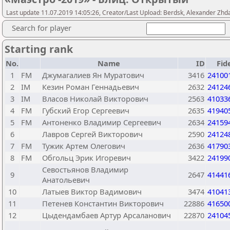
Last update 11.07.2019 14:05:26, Creator/Last Upload: Berdsk, Alexander Zhd
Search for player
Starting rank
No.
Name
ID
Fid
1
FM
Джумагалиев Ян Муратович
3416
24100
2
IM
Кезин Роман Геннадьевич
2632
24124
3
IM
Власов Николай Викторович
2563
41033
4
FM
Губский Егор Сергеевич
2635
41940
5
FM
Антоненко Владимир Сергеевич
2634
24159
6
Лавров Сергей Викторович
2590
24124
7
FM
Тужик Артем Олегович
2636
41790
8
FM
Обгольц Эрик Игоревич
3422
24199
Севостьянов Владимир
9
2647
41441
Анатольевич
10
Латыев Виктор Вадимович
3474
41041
11
Петенев Константин Викторович
22886
41650
12
Цыдендамбаев Артур Арсаланович
22870
24104