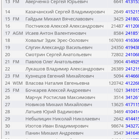
13
FM
Аверченко Сергей Юрьевич
6641
41315
14
Казачанский Сергей Владимирович
2649
41521
15
FM
Гайдым Михаил Вячеславович
3425
24180
16
Постников Алексей Александрович
21487
41120
17
AGM
Исаев Антон Валентинович
8584
24185
18
Ховалыг Эдик Эрес-Оолович
167693
41636
19
Слугин Александр Васильевич
24350
41943
20
Смотрин Сергей Анатольевич
72802
24106
21
FM
Павлов Олег Анатольевич
3904
41492
22
Лукашов Владимир Александрович
26389
24121
23
FM
Кузнецов Евгений Михайлович
5094
41466
24
WIM
Власова Наталия Евгеньевна
120742
41226
25
FM
Бочкарев Алексей Андреевич
1021
34101
26
Марчук Ростислав Максимович
3514
34126
27
Новиков Михаил Михайлович
13625
41711
28
Латыев Юрий Вадимович
3469
41041
29
Небылицин Николай Николаевич
2642
41441
30
Изотов Иван Владимирович
98674
34327
31
Панин Михаил Андреевич
3547
34164