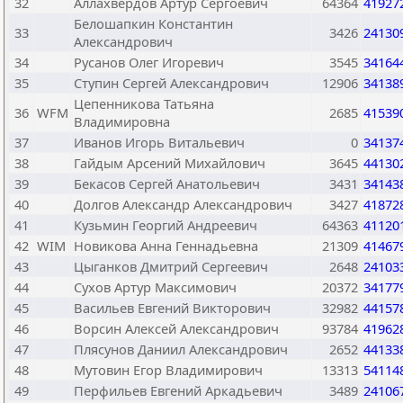
32
Аллахвердов Артур Сергоевич
64364
41927
Белошапкин Константин
33
3426
24130
Александрович
34
Русанов Олег Игоревич
3545
34164
35
Ступин Сергей Александрович
12906
34138
Цепенникова Татьяна
36
WFM
2685
41539
Владимировна
37
Иванов Игорь Витальевич
0
34137
38
Гайдым Арсений Михайлович
3645
44130
39
Бекасов Сергей Анатольевич
3431
34143
40
Долгов Александр Александрович
3427
41872
41
Кузьмин Георгий Андреевич
64363
41120
42
WIM
Новикова Анна Геннадьевна
21309
41467
43
Цыганков Дмитрий Сергеевич
2648
24103
44
Сухов Артур Максимович
20372
34177
45
Васильев Евгений Викторович
32982
44157
46
Ворсин Алексей Александрович
93784
41962
47
Плясунов Даниил Александрович
2652
44133
48
Мутовин Егор Владимирович
13313
54114
49
Перфильев Евгений Аркадьевич
3489
24106