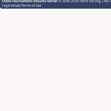
Chess-Tournament-Results-Server
© 2006-2026 Heinz Herzog
, CMS-
Legal details/Terms of use