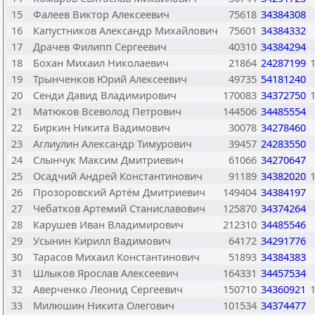
15
Фалеев Виктор Алексеевич
75618
34384308
16
Капустников Александр Михайлович
75601
34384332
17
Драчев Филипп Сергеевич
40310
34384294
18
Бохан Михаил Николаевич
21864
24287199
19
Трынченков Юрий Алексеевич
49735
54181240
20
Сенди Давид Владимирович
170083
34372750
21
Матюков Всеволод Петрович
144506
34485554
22
Биркин Никита Вадимович
30078
34278460
23
Аглиулин Александр Тимурович
39457
24283550
24
Слынчук Максим Дмитриевич
61066
34270647
25
Осадчий Андрей Константинович
91189
34382020
26
Прозоровский Артём Дмитриевич
149404
34384197
27
Чебатков Артемий Станиславович
125870
34374264
28
Карушев Иван Владимирович
212310
34485546
29
Усынин Кирилл Вадимович
64172
34291776
30
Тарасов Михаил Константинович
51893
34384383
31
Шлыков Ярослав Алексеевич
164331
34457534
32
Аверченко Леонид Сергеевич
150710
34360921
33
Милюшин Никита Олегович
101534
34374477