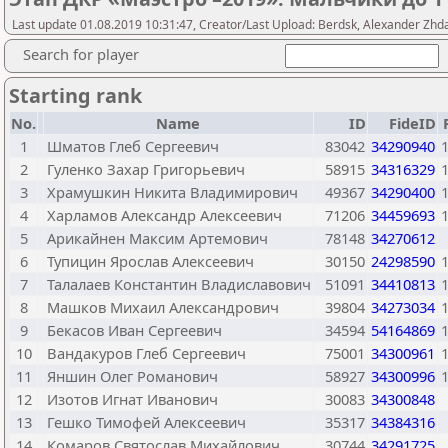
Last update 01.08.2019 10:31:47, Creator/Last Upload: Berdsk, Alexander Zhd
Search for player
Starting rank
No.
Name
ID
FideID
1
Шматов Глеб Сергеевич
83042
34290940
2
Гуленко Захар Григорьевич
58915
34316329
3
Храмушкин Никита Владимирович
49367
34290400
4
Харламов Александр Алексеевич
71206
34459693
5
Арикайнен Максим Артемович
78148
34270612
6
Тупицин Ярослав Алексеевич
30150
24298590
7
Талалаев Константин Владиславович
51091
34410813
8
Машков Михаил Александрович
39804
34273034
9
Бекасов Иван Сергеевич
34594
54164869
10
Вандакуров Глеб Сергеевич
75001
34300961
11
Яншин Олег Романович
58927
34300996
12
Изотов Игнат Иванович
30083
34300848
13
Гешко Тимофей Алексеевич
35317
34384316
14
Комаров Святослав Михайлович
30744
34291725