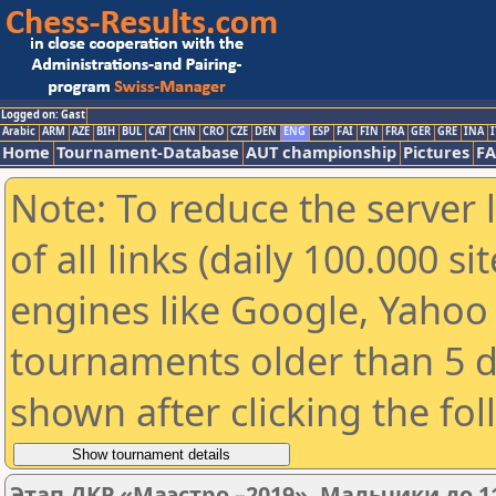
Logged on: Gast
Arabic
ARM
AZE
BIH
BUL
CAT
CHN
CRO
CZE
DEN
ENG
ESP
FAI
FIN
FRA
GER
GRE
INA
I
Home
Tournament-Database
AUT championship
Pictures
F
Note: To reduce the server 
of all links (daily 100.000 s
engines like Google, Yahoo a
tournaments older than 5 d
shown after clicking the fo
Этап ДКР «Маэстро –2019». Мальчики до 11 л