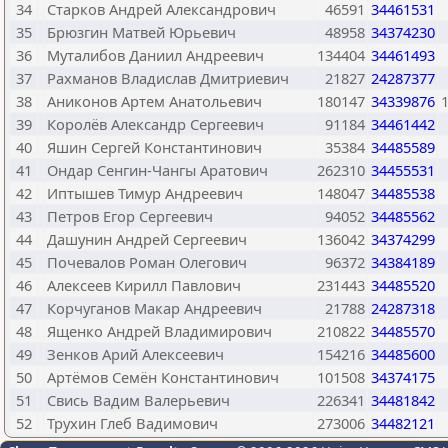
34
Старков Андрей Александрович
46591
34461531
35
Брюзгин Матвей Юрьевич
48958
34374230
36
Муталибов Даниил Андреевич
134404
34461493
37
Рахманов Владислав Дмитриевич
21827
24287377
38
Аниконов Артем Анатольевич
180147
34339876
39
Королёв Александр Сергеевич
91184
34461442
40
Яшин Сергей Константинович
35384
34485589
41
Ондар Сенгин-Чангы Аратович
262310
34455531
42
Иптышев Тимур Андреевич
148047
34485538
43
Петров Егор Сергеевич
94052
34485562
44
Дашунин Андрей Сергеевич
136042
34374299
45
Почевалов Роман Олегович
96372
34384189
46
Алексеев Кирилл Павлович
231443
34485520
47
Корчуганов Макар Андреевич
21788
24287318
48
Ященко Андрей Владимирович
210822
34485570
49
Зенков Арий Алексеевич
154216
34485600
50
Артёмов Семён Константинович
101508
34374175
51
Свись Вадим Валерьевич
226341
34481842
52
Трухин Глеб Вадимович
273006
34482121