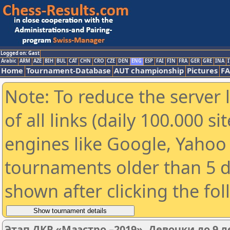
Logged on: Gast
Arabic
ARM
AZE
BIH
BUL
CAT
CHN
CRO
CZE
DEN
ENG
ESP
FAI
FIN
FRA
GER
GRE
INA
I
Home
Tournament-Database
AUT championship
Pictures
F
Note: To reduce the server 
of all links (daily 100.000 s
engines like Google, Yahoo a
tournaments older than 5 d
shown after clicking the fo
Этап ДКР «Маэстро –2019». Девочки до 9 лет 