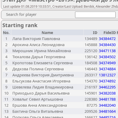
Last update 01.08.2019 10:33:51, Creator/Last Upload: Berdsk, Alexander Zhd
Search for player
Starting rank
No.
Name
ID
FideID
1
Лапа Виктория Павловна
134489
34384472
2
Арокина Алиса Леонидовна
145888
34384430
3
Мирошник Ирина Михайловна
225120
34471138
4
Тюкалова Дарья Георгиевна
136142
34384502
5
Кропотова Елизавета Сергеевна
184508
34374949
6
Дедкова Полина Сергеевна
146443
34374884
7
Андреева Виктория Дмитриевна
263317
13812327
8
Ельсукова Анастасия Игоревна
154370
34374892
9
Шевелева Лидия Владимировна
216197
34462295
10
Приходько Дарья Васильевна
145901
34382038
11
Ховалыг Севил Артышовна
228380
34481788
12
Ершова Анна Александровна
87275
34482040
13
Бахтина Ольга Витальевна
209526
34481664
14
Попкова Ольга Алексеевна
166627
34485716