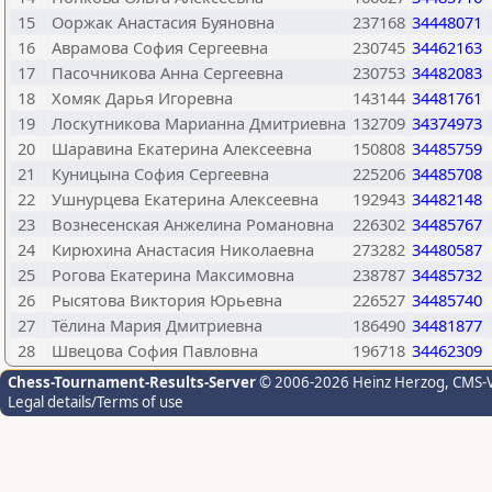
15
Ооржак Анастасия Буяновна
237168
34448071
16
Аврамова София Сергеевна
230745
34462163
17
Пасочникова Анна Сергеевна
230753
34482083
18
Хомяк Дарья Игоревна
143144
34481761
19
Лоскутникова Марианна Дмитриевна
132709
34374973
20
Шаравина Екатерина Алексеевна
150808
34485759
21
Куницына София Сергеевна
225206
34485708
22
Ушнурцева Екатерина Алексеевна
192943
34482148
23
Вознесенская Анжелина Романовна
226302
34485767
24
Кирюхина Анастасия Николаевна
273282
34480587
25
Рогова Екатерина Максимовна
238787
34485732
26
Рысятова Виктория Юрьевна
226527
34485740
27
Тёлина Мария Дмитриевна
186490
34481877
28
Швецова София Павловна
196718
34462309
Chess-Tournament-Results-Server
© 2006-2026 Heinz Herzog
, CMS-
Legal details/Terms of use