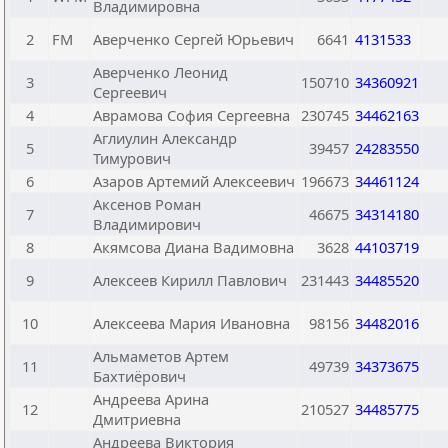
Владимировна
2
FM
Аверченко Сергей Юрьевич
6641
4131533
Аверченко Леонид
3
150710
34360921
Сергеевич
4
Аврамова София Сергеевна
230745
34462163
Аглиулин Александр
5
39457
24283550
Тимурович
6
Азаров Артемий Алексеевич
196673
34461124
Аксенов Роман
7
46675
34314180
Владимирович
8
Акямсова Диана Вадимовна
3628
44103719
9
Алексеев Кирилл Павлович
231443
34485520
10
Алексеева Мария Ивановна
98156
34482016
Альмаметов Артем
11
49739
34373675
Бахтиёрович
Андреева Арина
12
210527
34485775
Дмитриевна
Андреева Виктория