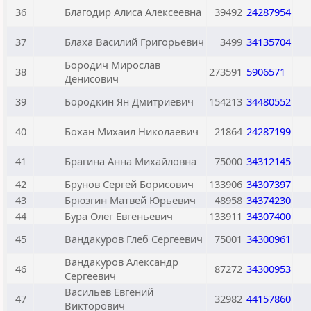
36
Благодир Алиса Алексеевна
39492
24287954
37
Блаха Василий Григорьевич
3499
34135704
Бородич Мирослав
38
273591
5906571
Денисович
39
Бородкин Ян Дмитриевич
154213
34480552
40
Бохан Михаил Николаевич
21864
24287199
41
Брагина Анна Михайловна
75000
34312145
42
Брунов Сергей Борисович
133906
34307397
43
Брюзгин Матвей Юрьевич
48958
34374230
44
Бура Олег Евгеньевич
133911
34307400
45
Вандакуров Глеб Сергеевич
75001
34300961
Вандакуров Александр
46
87272
34300953
Сергеевич
Васильев Евгений
47
32982
44157860
Викторович