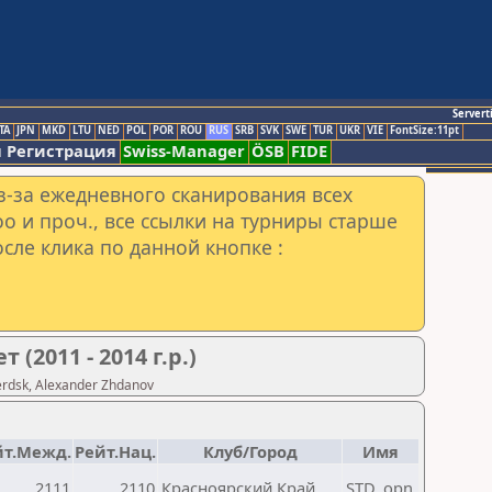
Servert
TA
JPN
MKD
LTU
NED
POL
POR
ROU
RUS
SRB
SVK
SWE
TUR
UKR
VIE
FontSize:11pt
 Регистрация
Swiss-Manager
ÖSB
FIDE
з-за ежедневного сканирования всех
o и проч., все ссылки на турниры старше
сле клика по данной кнопке :
(2011 - 2014 г.р.)
rdsk, Alexander Zhdanov
йт.Межд.
Рейт.Нац.
Клуб/Город
Имя
2111
2110
Красноярский Край
STD_opn