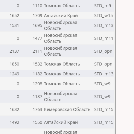
0
1110
Томская Область
STD_m9
1652
1709
Алтайский Край
STD_w15
Новосибирская
1531
1695
STD_m13
Область
Новосибирская
0
1477
STD_m11
Область
Новосибирская
2137
2111
STD_opn
Область
1850
1532
Томская Область
STD_opn
1249
1182
Томская Область
STD_m13
0
1208
Томская Область
STD_w9
Новосибирская
0
1187
STD_w9
Область
1632
1763
Кемеровская Область
STD_m15
1492
1550
Алтайский Край
STD_m15
Новосибирская