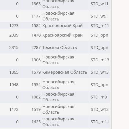
Новосибирская
0
1363
STD_w11
Область
Новосибирская
0
1177
STD_w9
Область
1273
1582
Красноярский Край
STD_m11
2039
1470
Красноярский Край
STD_opn
2315
2287
Томская Область
STD_opn
Новосибирская
0
1306
STD_m13
Область
1365
1579
Кемеровская Область
STD_w13
Новосибирская
1948
1954
STD_opn
Область
Новосибирская
0
1082
STD_m9
Область
Новосибирская
1172
1519
STD_w13
Область
Новосибирская
0
1423
STD_m11
Область