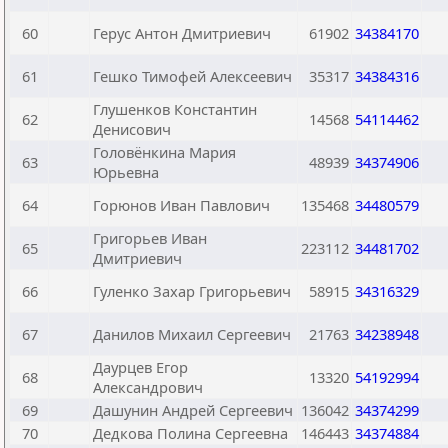
60
Герус Антон Дмитриевич
61902
34384170
61
Гешко Тимофей Алексеевич
35317
34384316
Глушенков Константин
62
14568
54114462
Денисович
Головёнкина Мария
63
48939
34374906
Юрьевна
64
Горюнов Иван Павлович
135468
34480579
Григорьев Иван
65
223112
34481702
Дмитриевич
66
Гуленко Захар Григорьевич
58915
34316329
67
Данилов Михаил Сергеевич
21763
34238948
Даурцев Егор
68
13320
54192994
Александрович
69
Дашунин Андрей Сергеевич
136042
34374299
70
Дедкова Полина Сергеевна
146443
34374884