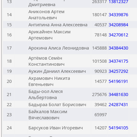
13
263317
13812327
Дмитриевна
Аниконов Артем
14
180147
34339876
Анатольевич
15
Антипина Анна Алексеевна
40537
34208984
Арикайнен Максим
16
78148
34270612
Артемович
17
Арокина Алиса Леонидовна
145888
34384430
Артёмов Семён
18
101508
34374175
Константинович
19
Аужин Даниил Алексеевич
90923
34257292
Ахрамович Никита
20
14577
54196191
Евгеньевич
Бады-оол Алеся
21
275676
34481630
Альбертовна
22
Бадыраа Болат Борисович
39462
24287431
Байкалов Максим
23
65997
Вячеславович
24
Барсуков Иван Игоревич
14207
54194105