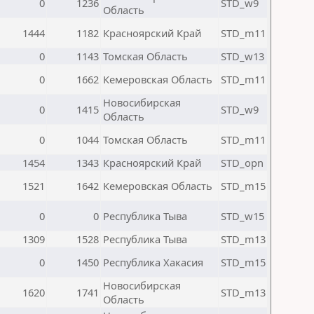
0
1236
STD_w9
Область
1444
1182
Красноярский Край
STD_m11
0
1143
Томская Область
STD_w13
0
1662
Кемеровская Область
STD_m11
Новосибирская
0
1415
STD_w9
Область
0
1044
Томская Область
STD_m11
1454
1343
Красноярский Край
STD_opn
1521
1642
Кемеровская Область
STD_m15
0
0
Республика Тыва
STD_w15
1309
1528
Республика Тыва
STD_m13
0
1450
Республика Хакасия
STD_m15
Новосибирская
1620
1741
STD_m13
Область