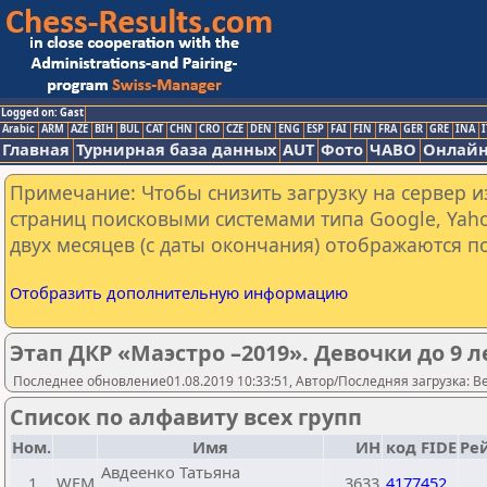
Logged on: Gast
Arabic
ARM
AZE
BIH
BUL
CAT
CHN
CRO
CZE
DEN
ENG
ESP
FAI
FIN
FRA
GER
GRE
INA
I
Главная
Турнирная база данных
AUT
Фото
ЧАВО
Онлайн
Примечание: Чтобы снизить загрузку на сервер и
страниц поисковыми системами типа Google, Yaho
двух месяцев (с даты окончания) отображаются по
Отобразить дополнительную информацию
Этап ДКР «Маэстро –2019». Девочки до 9 лет 
Последнее обновление01.08.2019 10:33:51, Автор/Последняя загрузка: Be
Список по алфавиту всех групп
Ном.
Имя
ИН
код FIDE
Ре
Авдеенко Татьяна
1
WFM
3633
4177452