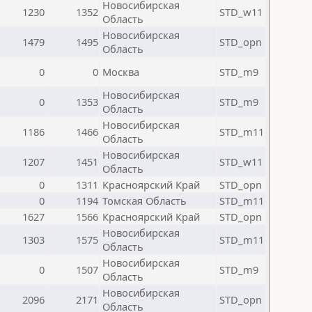
Новосибирская
1230
1352
STD_w11
Область
Новосибирская
1479
1495
STD_opn
Область
0
0
Москва
STD_m9
Новосибирская
0
1353
STD_m9
Область
Новосибирская
1186
1466
STD_m11
Область
Новосибирская
1207
1451
STD_w11
Область
0
1311
Красноярский Край
STD_opn
0
1194
Томская Область
STD_m11
1627
1566
Красноярский Край
STD_opn
Новосибирская
1303
1575
STD_m11
Область
Новосибирская
0
1507
STD_m9
Область
Новосибирская
2096
2171
STD_opn
Область