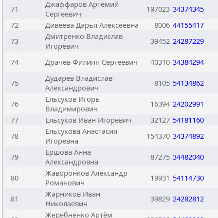
Джаффаров Артемий
71
197023
34374345
Сергеевич
72
Дивеева Дарья Алексеевна
8006
44155417
Дмитренко Владислав
73
39452
24287229
Игоревич
74
Драчев Филипп Сергеевич
40310
34384294
Дударев Владислав
75
8105
54134862
Александрович
Ельсуков Игорь
76
16394
24202991
Владимирович
77
Ельсуков Иван Игоревич
32127
54181160
Ельсукова Анастасия
78
154370
34374892
Игоревна
Ершова Анна
79
87275
34482040
Александровна
Жаворонков Александр
80
19931
54114730
Романович
Жарников Иван
81
39829
24282812
Николаевич
Жеребненко Артём