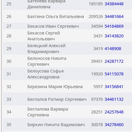
Батенева Варвара
25
185185
34384448
Даниловна
26
Бахтина Ольга Витальевна
209526
34481664
27
Бекасов Иван Сергеевич
34594
54164869
Бекасов Сергей
28
3431
34143820
Анатольевич
Белецкий Алексей
29
3419
4148908
Владимирович
Белоносов Никита
30
39451
24287172
Сергеевич
Белоусова Софья
31
19920
54115078
Александровна
32
Березина Мария Юрьевна
5957
34156841
33
Беспалов Ратмир Сергеевич
97376
34461132
Беспалова Варвара
34
28251
24257648
Сергеевна
35
Биркин Никита Вадимович
30078
34278460