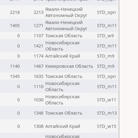
Ямало-Ненецкий
2218
2213
STD_opn
Автономный Округ
Ямало-Ненецкий
1405
1271
STD_m11
Автономный Округ
0
1107
Томская Область
STD_w9
Новосибирская
0
1421
STD_m11
Область
0
1174
Алтайский Край
STD_m9
1140
1467
Кемеровская Область
STD_m9
1545
1635
Томская Область
STD_opn
Новосибирская
0
1110
STD_m11
Область
Новосибирская
0
1030
STD_w11
Область
0
1346
Томская Область
STD_m13
0
1308
Алтайский Край
STD_w15
Новосибирская