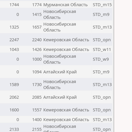
1744
1774
Мурманская Область
STD_m15
Новосибирская
0
1415
STD_m9
Область
Новосибирская
1325
1657
STD_m13
Область
2247
2240
Кемеровская Область
STD_opn
1043
1426
Кемеровская Область
STD_w11
Новосибирская
0
1000
STD_w9
Область
0
1094
Алтайский Край
STD_m9
Новосибирская
1589
1730
STD_m13
Область
2062
2085
Алтайский Край
STD_opn
1600
1557
Кемеровская Область
STD_opn
0
1400
Кемеровская Область
STD_m13
Новосибирская
2133
2155
STD_opn