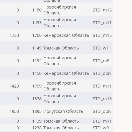
Область
Новосибирская
0
1150
STD_m13
Область
Новосибирская
0
1493
STD_m11
Область
1733
1760
Кемеровская Область
STD_m15
0
1149
Томская Область
STD_w11
Новосибирская
0
1194
STD_m9
Область
0
1150
Кемеровская Область
STD_opn
Новосибирская
1423
1709
STD_m11
Область
Новосибирская
0
1378
STD_m13
Область
1953
1895
Иркутская Область
STD_opn
0
1139
Томская Область
STD_m11
0
1238
Томская Область
STD_w9