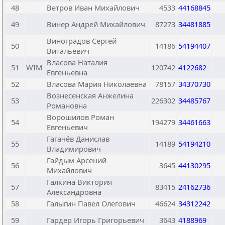
48
Ветров Иван Михайлович
4533
44168845
49
Винер Андрей Михайлович
87273
34481885
Виноградов Сергей
50
14186
54194407
Витальевич
Власова Наталия
51
WIM
120742
4122682
Евгеньевна
52
Власова Мария Николаевна
78157
34370730
Вознесенская Анжелина
53
226302
34485767
Романовна
Ворошилов Роман
54
194279
34461663
Евгеньевич
Гагачёв Данислав
55
14189
54194210
Владимирович
Гайдым Арсений
56
3645
44130295
Михайлович
Галкина Виктория
57
83415
24162736
Александровна
58
Галыгин Павел Олегович
46624
34312242
59
Гардер Игорь Григорьевич
3643
4188969