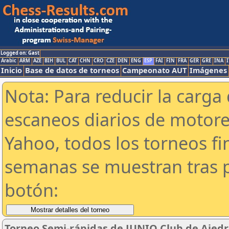
Logged on: Gast
Arabic
ARM
AZE
BIH
BUL
CAT
CHN
CRO
CZE
DEN
ENG
ESP
FAI
FIN
FRA
GER
GRE
INA
I
Inicio
Base de datos de torneos
Campeonato AUT
Imágenes
Nota: Para reducir la carga 
escaneos diarios de motor
Yahoo, todos los torneos f
semanas se muestran tras p
botón:
Torneo Semi-rápidas de JUNIO Club de Ajedr