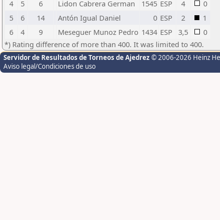
4
5
6
Lidon Cabrera German
1545
ESP
4
0
5
6
14
Antón Igual Daniel
0
ESP
2
1
6
4
9
Meseguer Munoz Pedro
1434
ESP
3,5
0
*) Rating difference of more than 400. It was limited to 400.
Servidor de Resultados de Torneos de Ajedrez
© 2006-2026 Heinz H
Aviso legal/Condiciones de uso