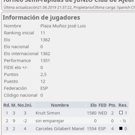
Última actualización21.06.2019 21:37:22, Propietario/Última carga: Spanish C
Información de jugadores
Nombre
Plaza Muñoz José Luis
Ranking inicial
11
Elo
1362
Elo nacional
0
Elo internacional
1362
Performance
1351
FIDE elo +/-
0
Puntos
2,5
Puesto
12
Federación
ESP
Código nacional
0
Rd.
M.
No.Ini.
Nombre
Elo
FED
Pts.
Res.
1
3
3
Kruit Simon
1580
NED
2
1
2
9
-2
sin emparejar
0
0
- ½
3
2
4
Carceles Gilabert Manel
1554
ESP
4
0