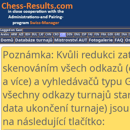
Logged on: Gast
Arabic
ARM
AZE
BIH
BUL
CAT
CHN
CRO
CZE
DEN
ENG
ESP
FAI
FIN
FRA
GER
GRE
INA
I
Domů
Databáze turnajů
Mistrovství AUT
Fotogalerie
FAQ
On
Poznámka: Kvůli redukci za
skenováním všech odkazů (
a více) a vyhledávačů typu 
všechny odkazy turnajů star
data ukončení turnaje) jsou
na následující tlačítko: