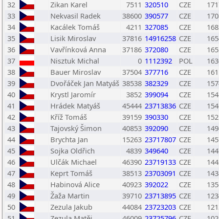
32
Zikan Karel
7511
320510
CZE
171
33
Nekvasil Radek
38600
390577
CZE
170
34
Kacálek Tomáš
4211
327085
CZE
168
35
Lisik Miroslav
37816
14916258
CZE
165
36
Vavřínková Anna
37186
372080
CZE
165
37
Nisztuk Michal
0
1112392
POL
163
38
Bauer Miroslav
37504
377716
CZE
161
39
Dvořáček Jan Matyáš
38538
382329
CZE
157
40
Krystl Jaromír
3852
399094
CZE
154
41
Hrádek Matyáš
45444
23713836
CZE
154
42
Kříž Tomáš
39159
390330
CZE
152
43
Tajovský Šimon
40853
392090
CZE
149
44
Brychta Jan
15263
23717807
CZE
145
45
Sojka Oldřich
4839
349640
CZE
144
46
Ulčák Michael
46390
23719133
CZE
144
47
Keprt Tomáš
38513
23703091
CZE
143
48
Habinová Alice
40923
392022
CZE
135
49
Žaža Martin
39710
23713895
CZE
123
50
Zezula Jakub
44084
23723203
CZE
121
51
Zezula Matěj
46009
23725796
CZE
102