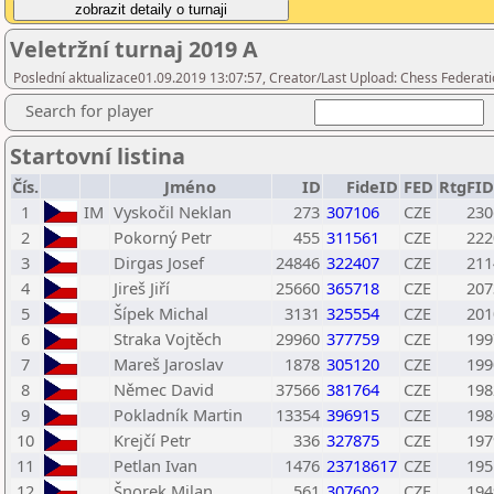
Veletržní turnaj 2019 A
Poslední aktualizace01.09.2019 13:07:57, Creator/Last Upload: Chess Federati
Search for player
Startovní listina
Čís.
Jméno
ID
FideID
FED
RtgFID
1
IM
Vyskočil Neklan
273
307106
CZE
230
2
Pokorný Petr
455
311561
CZE
222
3
Dirgas Josef
24846
322407
CZE
211
4
Jireš Jiří
25660
365718
CZE
207
5
Šípek Michal
3131
325554
CZE
201
6
Straka Vojtěch
29960
377759
CZE
199
7
Mareš Jaroslav
1878
305120
CZE
199
8
Němec David
37566
381764
CZE
198
9
Pokladník Martin
13354
396915
CZE
198
10
Krejčí Petr
336
327875
CZE
197
11
Petlan Ivan
1476
23718617
CZE
195
12
Šnorek Milan
561
307602
CZE
194