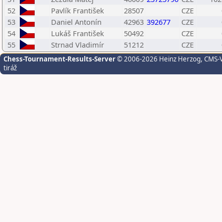
52
Pavlík František
28507
CZE
53
Daniel Antonín
42963
392677
CZE
54
Lukáš František
50492
CZE
55
Strnad Vladimír
51212
CZE
Chess-Tournament-Results-Server
© 2006-2026 Heinz Herzog
, CMS-
tiráž