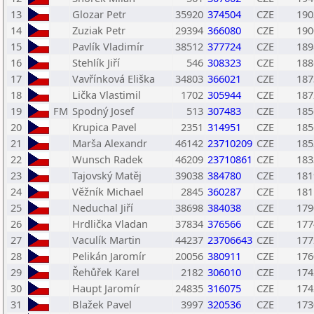
13
Glozar Petr
35920
374504
CZE
190
14
Zuziak Petr
29394
366080
CZE
190
15
Pavlík Vladimír
38512
377724
CZE
189
16
Stehlík Jiří
546
308323
CZE
188
17
Vavřínková Eliška
34803
366021
CZE
187
18
Lička Vlastimil
1702
305944
CZE
187
19
FM
Spodný Josef
513
307483
CZE
185
20
Krupica Pavel
2351
314951
CZE
185
21
Marša Alexandr
46142
23710209
CZE
185
22
Wunsch Radek
46209
23710861
CZE
183
23
Tajovský Matěj
39038
384780
CZE
181
24
Věžník Michael
2845
360287
CZE
181
25
Neduchal Jiří
38698
384038
CZE
179
26
Hrdlička Vladan
37834
376566
CZE
177
27
Vaculík Martin
44237
23706643
CZE
177
28
Pelikán Jaromír
20056
380911
CZE
176
29
Řehůřek Karel
2182
306010
CZE
174
30
Haupt Jaromír
24835
316075
CZE
174
31
Blažek Pavel
3997
320536
CZE
173