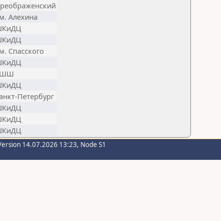
реображенский
м. Алехина
КиДЦ
КиДЦ
м. Спасского
КиДЦ
РШШ
КиДЦ
анкт-Петербург
КиДЦ
КиДЦ
КиДЦ
Version 14.07.2026 13:23, Node S1