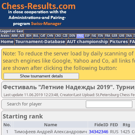
Logged on: Gast
Arabic
ARM
AZE
BIH
BUL
CAT
CHN
CRO
CZE
DEN
ENG
ESP
FAI
FIN
FRA
GER
GRE
INA
I
Home
Tournament-Database
AUT championship
Pictures
F
Note: To reduce the server load by daily scanning of a
search engines like Google, Yahoo and Co, all links 
are shown after clicking the following button:
Фестиваль "Летние Надежды 2019". Турни
Last update 11.06.2019 12:23:48, Creator/Last Upload: St.Petersburg Chess F
Search for player
Starting rank
No.
Name
FideID
FED
Rtg
1
Тимофеев Андрей Александрович
34342346
RUS
1425
С