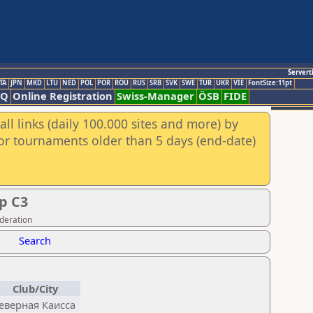
Servert
TA
JPN
MKD
LTU
NED
POL
POR
ROU
RUS
SRB
SVK
SWE
TUR
UKR
VIE
FontSize:11pt
AQ
Online Registration
Swiss-Manager
ÖSB
FIDE
ll links (daily 100.000 sites and more) by
for tournaments older than 5 days (end-date)
р C3
ederation
Search
Club/City
еверная Каисса