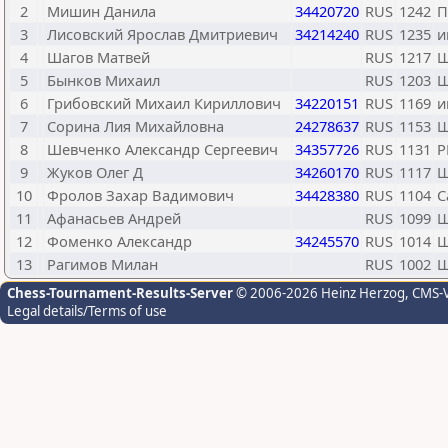
2
Мишин Данила
34420720
RUS
1242
П
3
Лисовский Ярослав Дмитриевич
34214240
RUS
1235
и
4
Шагов Матвей
RUS
1217
Ш
5
Бынков Михаил
RUS
1203
Ш
6
Грибовский Михаил Кириллович
34220151
RUS
1169
и
7
Сорина Лия Михайловна
24278637
RUS
1153
Ш
8
Шевченко Александр Сергеевич
34357726
RUS
1131
9
Жуков Олег Д
34260170
RUS
1117
Ш
10
Фролов Захар Вадимович
34428380
RUS
1104
С
11
Афанасьев Андрей
RUS
1099
Ш
12
Фоменко Александр
34245570
RUS
1014
Ш
13
Рагимов Милан
RUS
1002
Ш
Chess-Tournament-Results-Server
© 2006-2026 Heinz Herzog
, CMS-
Legal details/Terms of use