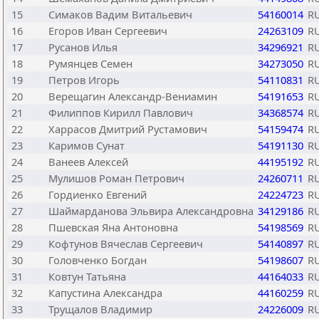
15
Симаков Вадим Витальевич
54160014
R
16
Егоров Иван Сергеевич
24263109
R
17
Русанов Илья
34296921
R
18
Румянцев Семен
34273050
R
19
Петров Игорь
54110831
R
20
Верещагин Александр-Вениамин
54191653
R
21
Филиппов Кирилл Павлович
34368574
R
22
Харрасов Дмитрий Рустамович
54159474
R
23
Каримов Сунат
54191130
R
24
Ванеев Алексей
44195192
R
25
Мулишов Роман Петрович
24260711
R
26
Гордиенко Евгений
24224723
R
27
Шаймарданова Эльвира Александровна
34129186
R
28
Пшевская Яна Антоновна
54198569
R
29
Кофтунов Вячеслав Сергеевич
54140897
R
30
Головченко Богдан
54198607
R
31
Ковтун Татьяна
44164033
R
32
Капустина Александра
44160259
R
33
Трущалов Владимир
24226009
R