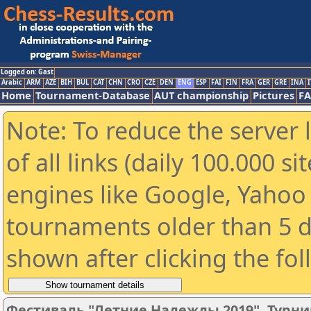
Logged on: Gast
Arabic
ARM
AZE
BIH
BUL
CAT
CHN
CRO
CZE
DEN
ENG
ESP
FAI
FIN
FRA
GER
GRE
INA
I
Home
Tournament-Database
AUT championship
Pictures
F
Note: To reduce the server 
of all links (daily 100.000 s
engines like Google, Yahoo a
tournaments older than 5 d
shown after clicking the fo
Фестиваль "Летние Надежды 2019". Турни