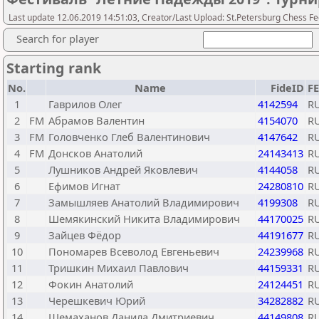
Last update 12.06.2019 14:51:03, Creator/Last Upload: St.Petersburg Chess F
Search for player
Starting rank
No.
Name
FideID
F
1
Гаврилов Олег
4142594
R
2
FM
Абрамов Валентин
4154070
R
3
FM
Головченко Глеб Валентинович
4147642
R
4
FM
Донсков Анатолий
24143413
R
5
Лушников Андрей Яковлевич
4144058
R
6
Ефимов Игнат
24280810
R
7
Замышляев Анатолий Владимирович
4199308
R
8
Шемякинский Никита Владимирович
44170025
R
9
Зайцев Фёдор
44191677
R
10
Пономарев Всеволод Евгеньевич
24239968
R
11
Тришкин Михаил Павлович
44159331
R
12
Фокин Анатолий
24124451
R
13
Черешкевич Юрий
34282882
R
14
Шемаханов Данила Дмитриевич
44149808
R