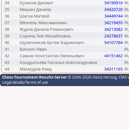
34
Куликов Даниил
54190916
R
35
Мишин Данила
34420720
R
36
Шагов Матвей
34449744
R
37
Менгель Максимилиан
34219455
R
38
Журов Данила Романович
34213082
R
39
Сорина Лия Михайловна
24278637
R
40
Шулепников Артём Вадимович
54107784
R
41
Вихнин Иван
R
42
Савкин Константин Евгеньевич
44151462
R
43
Кондратьева Наталья Александровна
R
44
Махмудов Рияд
34311165
R
Chess-Tournament-Results-Server
© 2006-2026 Heinz Herzog
, CMS-
Legal details/Terms of use