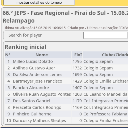
66.º JEPS - Fase Regional - Pirai do Sul - 15.0
Relampago
Última Atualização15.06.2019 16:06:15, Criado por / Última atualização: FEX
Search for player
Ranking inicial
Nº.
Nome
EloI
Clube/Cidad
1
Milleo Lucas Dolatto
1795
Colegio Sepam
2
Abilhoa Gustavo Auer
1732
Colegio Sepam
3
Da Silva Anderson Lemes
1699
Colegio Sepam
4
Bartmeyer Jose Francisco
1429
Colegio Emilia Erichse
5
Fanckin Alexandre
1407
Colegio Sepam
6
Oliveira Ruan Augusto Pontes
1203
CE Leandro Manoel da
7
Dos Santos Gabriel
1179
Col. Integracao Primei
8
Peracetta Carlos Rodrigo
1169
Col. Integracao Primei
9
Pinheiro Guilherme
0
Ce Professora Fabiana
10
Dancosky Matheus Sleutjes
0
Colegio Emilia Erichse