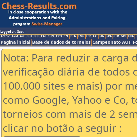
Logged on: Gast
Arabic
ARM
AZE
BIH
BUL
CAT
CHN
CRO
CZE
DEN
ENG
ESP
FAI
FIN
FRA
GER
GRE
INA
I
Pagina inicial
Base de dados de torneios
Campeonato AUT
F
Nota: Para reduzir a carga 
verificação diária de todos 
100.000 sites e mais) por 
como Google, Yahoo e Co, t
torneios com mais de 2 sem
clicar no botão a seguir :