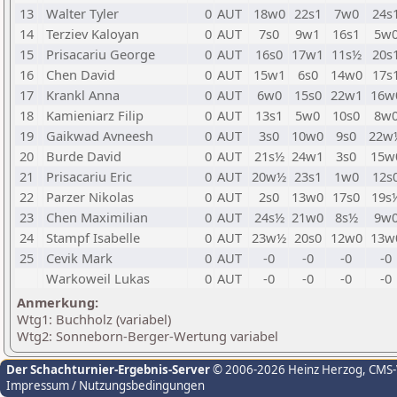
13
Walter Tyler
0
AUT
18w0
22s1
7w0
24s
14
Terziev Kaloyan
0
AUT
7s0
9w1
16s1
5w
15
Prisacariu George
0
AUT
16s0
17w1
11s½
20s
16
Chen David
0
AUT
15w1
6s0
14w0
17s
17
Krankl Anna
0
AUT
6w0
15s0
22w1
16w
18
Kamieniarz Filip
0
AUT
13s1
5w0
10s0
8w
19
Gaikwad Avneesh
0
AUT
3s0
10w0
9s0
22w
20
Burde David
0
AUT
21s½
24w1
3s0
15w
21
Prisacariu Eric
0
AUT
20w½
23s1
1w0
12s
22
Parzer Nikolas
0
AUT
2s0
13w0
17s0
19s
23
Chen Maximilian
0
AUT
24s½
21w0
8s½
9w
24
Stampf Isabelle
0
AUT
23w½
20s0
12w0
13w
25
Cevik Mark
0
AUT
-0
-0
-0
-0
Warkoweil Lukas
0
AUT
-0
-0
-0
-0
Anmerkung:
Wtg1: Buchholz (variabel)
Wtg2: Sonneborn-Berger-Wertung variabel
Der Schachturnier-Ergebnis-Server
© 2006-2026 Heinz Herzog
, CMS
Impressum / Nutzungsbedingungen