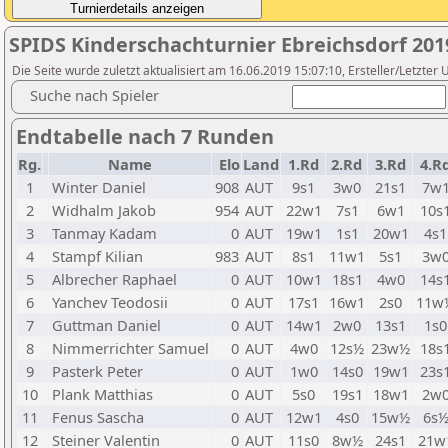
SPIDS Kinderschachturnier Ebreichsdorf 201
Die Seite wurde zuletzt aktualisiert am 16.06.2019 15:07:10, Ersteller/Letzter
Suche nach Spieler
Endtabelle nach 7 Runden
Rg.
Name
Elo
Land
1.Rd
2.Rd
3.Rd
4.R
1
Winter Daniel
908
AUT
9s1
3w0
21s1
7w
2
Widhalm Jakob
954
AUT
22w1
7s1
6w1
10s
3
Tanmay Kadam
0
AUT
19w1
1s1
20w1
4s1
4
Stampf Kilian
983
AUT
8s1
11w1
5s1
3w
5
Albrecher Raphael
0
AUT
10w1
18s1
4w0
14s
6
Yanchev Teodosii
0
AUT
17s1
16w1
2s0
11w
7
Guttman Daniel
0
AUT
14w1
2w0
13s1
1s0
8
Nimmerrichter Samuel
0
AUT
4w0
12s½
23w½
18s
9
Pasterk Peter
0
AUT
1w0
14s0
19w1
23s
10
Plank Matthias
0
AUT
5s0
19s1
18w1
2w
11
Fenus Sascha
0
AUT
12w1
4s0
15w½
6s
12
Steiner Valentin
0
AUT
11s0
8w½
24s1
21w