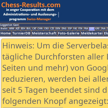
Logged on: Gast
Arabic
ARM
AZE
BIH
BUL
CAT
CHN
CRO
CZE
DEN
ENG
ESP
FAI
FIN
FRA
GER
GRE
INA
I
Home
TurnierDB
Meisterschaft
Foto-Galerie
Meldekartei
El
Hinweis: Um die Serverbela
tägliche Durchforsten aller 
Seiten und mehr) von Goog
reduzieren, werden bei alle
seit 5 Tagen beendet sind d
folgenden Knopf angezeigt