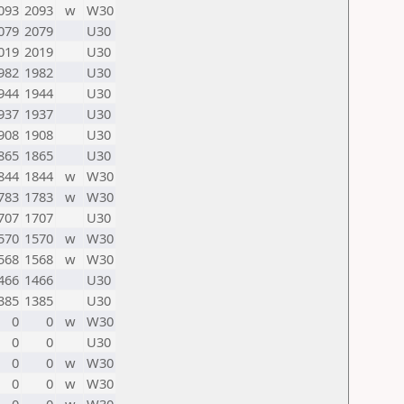
093
2093
w
W30
079
2079
U30
019
2019
U30
982
1982
U30
944
1944
U30
937
1937
U30
908
1908
U30
865
1865
U30
844
1844
w
W30
783
1783
w
W30
707
1707
U30
570
1570
w
W30
568
1568
w
W30
466
1466
U30
385
1385
U30
0
0
w
W30
0
0
U30
0
0
w
W30
0
0
w
W30