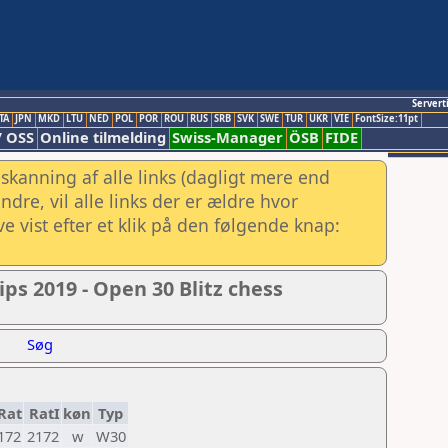
Servert
TA
JPN
MKD
LTU
NED
POL
POR
ROU
RUS
SRB
SVK
SWE
TUR
UKR
VIE
FontSize:11pt
/ OSS
Online tilmelding
Swiss-Manager
ÖSB
FIDE
skanning af alle links (dagligt mere end
re, vil alle links der er ældre hvor
e vist efter et klik på den følgende knap:
s 2019 - Open 30 Blitz chess
Søg
Rat
RatI
køn
Typ
172
2172
w
W30