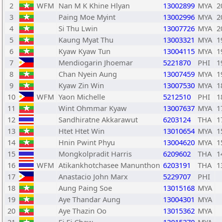
2
WFM
Nan M K Khine Hlyan
13002899
MYA
2
3
Paing Moe Myint
13002996
MYA
2
4
Si Thu Lwin
13007726
MYA
2
5
Kaung Myat Thu
13003321
MYA
1
6
Kyaw Kyaw Tun
13004115
MYA
1
7
Mendiogarin Jhoemar
5221870
PHI
1
8
Chan Nyein Aung
13007459
MYA
1
9
Kyaw Zin Win
13007530
MYA
1
10
WFM
Yaon Michelle
5212510
PHI
1
11
Wint Ohmmar Kyaw
13007637
MYA
1
12
Sandhiratne Akkarawut
6203124
THA
1
13
Htet Htet Win
13010654
MYA
1
14
Hnin Pwint Phyu
13004620
MYA
1
15
Mongkolpradit Harris
6209602
THA
1
16
WFM
Atikankhotchasee Manunthon
6203191
THA
1
17
Anastacio John Marx
5229707
PHI
18
Aung Paing Soe
13015168
MYA
19
Aye Thandar Aung
13004301
MYA
20
Aye Thazin Oo
13015362
MYA