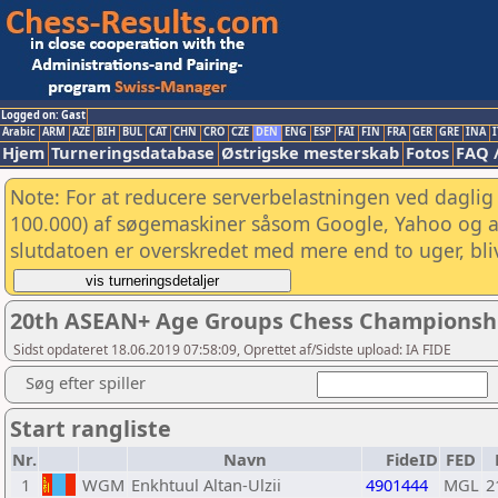
Logged on: Gast
Arabic
ARM
AZE
BIH
BUL
CAT
CHN
CRO
CZE
DEN
ENG
ESP
FAI
FIN
FRA
GER
GRE
INA
I
Hjem
Turneringsdatabase
Østrigske mesterskab
Fotos
FAQ 
Note: For at reducere serverbelastningen ved daglig 
100.000) af søgemaskiner såsom Google, Yahoo og and
slutdatoen er overskredet med mere end to uger, bliv
20th ASEAN+ Age Groups Chess Championship
Sidst opdateret 18.06.2019 07:58:09, Oprettet af/Sidste upload: IA FIDE
Søg efter spiller
Start rangliste
Nr.
Navn
FideID
FED
1
WGM
Enkhtuul Altan-Ulzii
4901444
MGL
2