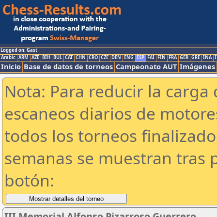
Logged on: Gast
Arabic
ARM
AZE
BIH
BUL
CAT
CHN
CRO
CZE
DEN
ENG
ESP
FAI
FIN
FRA
GER
GRE
INA
I
Inicio
Base de datos de torneos
Campeonato AUT
Imágenes
Nota: Para reducir la carga 
escaneos diarios de motor
todos los torneos finalizad
semanas se muestran tras p
botón:
III Memorial Alfonso Pizarroso Guerrero