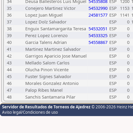
34
Deusa Ballesteros Luis Miguel
54535808
ESP
1200
35
Conejero Martinez Victor
54532990
ESP
1153
36
Lopez Juan Miguel
24581577
ESP
1141
37
Lopez Dolz Salvador
ESP
0
38
Enguix Santamargarita Teresa
54532051
ESP
0
39
Perez Lopez Lorenzo
54533325
ESP
0
40
Garcia Talens Adrian
54558867
ESP
0
41
Martinez Martinez Salvador
ESP
0
42
Garrigos Aparicio Jose Manuel
ESP
0
43
Mellado Salom Carlos
ESP
0
44
Olucha Pinon Vicente
ESP
0
45
Fuster Signes Salvador
ESP
0
46
Morales Gonzalez Antonio
ESP
0
47
Palop Ribes Manel
ESP
0
48
Sanchis Santamaria Pilar
ESP
0
Servidor de Resultados de Torneos de Ajedrez
© 2006-2026 Heinz H
Aviso legal/Condiciones de uso