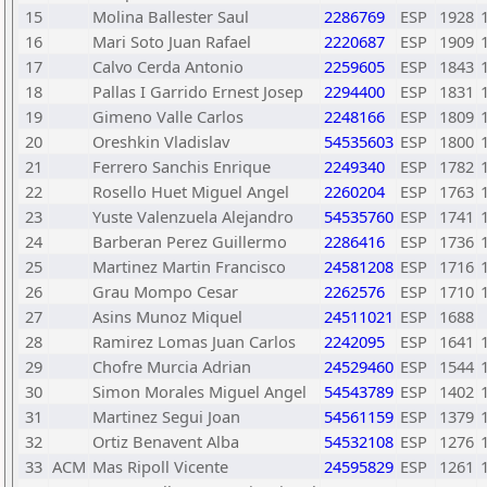
15
Molina Ballester Saul
2286769
ESP
1928
16
Mari Soto Juan Rafael
2220687
ESP
1909
17
Calvo Cerda Antonio
2259605
ESP
1843
18
Pallas I Garrido Ernest Josep
2294400
ESP
1831
19
Gimeno Valle Carlos
2248166
ESP
1809
20
Oreshkin Vladislav
54535603
ESP
1800
21
Ferrero Sanchis Enrique
2249340
ESP
1782
22
Rosello Huet Miguel Angel
2260204
ESP
1763
23
Yuste Valenzuela Alejandro
54535760
ESP
1741
24
Barberan Perez Guillermo
2286416
ESP
1736
25
Martinez Martin Francisco
24581208
ESP
1716
26
Grau Mompo Cesar
2262576
ESP
1710
27
Asins Munoz Miquel
24511021
ESP
1688
28
Ramirez Lomas Juan Carlos
2242095
ESP
1641
29
Chofre Murcia Adrian
24529460
ESP
1544
30
Simon Morales Miguel Angel
54543789
ESP
1402
31
Martinez Segui Joan
54561159
ESP
1379
32
Ortiz Benavent Alba
54532108
ESP
1276
33
ACM
Mas Ripoll Vicente
24595829
ESP
1261