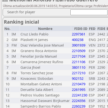
Última actualización30.06.2019 14:03:53, Propietario/Última carga: ProfeVale
Search for player
Ranking inicial
No.
Nombre
FIDE-ID
FED
FIDE
1
IM
Cruz Lledo Pablo
2297361
ESP
2442
2
GM
Plaskett H James
400238
ENG
2417
3
FM
Diaz Velandia Jose Manuel
3901939
VEN
2372
4
IM
Granero Roca Antonio
2210509
ESP
2370
5
IM
Fenollar Jorda Manuel
2217104
ESP
2345
6
IM
Camarena Jimenez Rufino
2211106
ESP
2329
7
Garcia Jhoel
3801110
PER
2290
8
FM
Torres Sanchez Jose
2217210
ESP
2267
9
IM
Kovacevic Slobodan
902152
SRB
2243
10
Montalban Galvez Antoni
2210479
ESP
2198
11
Deruelle Sala Albert
2261995
ESP
2089
12
Pedros Viudes Santiago
22241230
ESP
2047
13
Hassomal Daswani Birjkumar
2224356
ESP
2015
14
Sampedro Barrios Pablo
2260239
ESP
1952