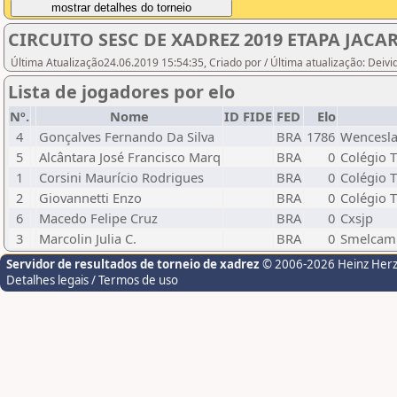
CIRCUITO SESC DE XADREZ 2019 ETAPA JACA
Última Atualização24.06.2019 15:54:35, Criado por / Última atualização: Deiv
Lista de jogadores por elo
Nº.
Nome
ID FIDE
FED
Elo
4
Gonçalves Fernando Da Silva
BRA
1786
Wencesla
5
Alcântara José Francisco Marq
BRA
0
Colégio T
1
Corsini Maurício Rodrigues
BRA
0
Colégio T
2
Giovannetti Enzo
BRA
0
Colégio T
6
Macedo Felipe Cruz
BRA
0
Cxsjp
3
Marcolin Julia C.
BRA
0
Smelcam
Servidor de resultados de torneio de xadrez
© 2006-2026 Heinz Her
Detalhes legais / Termos de uso