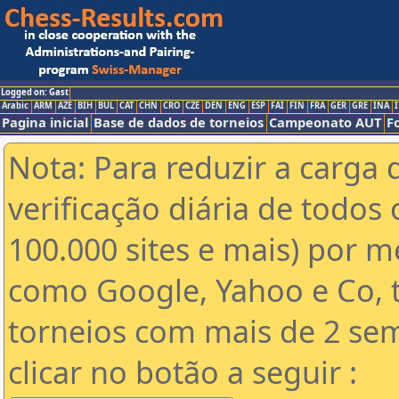
Logged on: Gast
Arabic
ARM
AZE
BIH
BUL
CAT
CHN
CRO
CZE
DEN
ENG
ESP
FAI
FIN
FRA
GER
GRE
INA
I
Pagina inicial
Base de dados de torneios
Campeonato AUT
F
Nota: Para reduzir a carga 
verificação diária de todos 
100.000 sites e mais) por 
como Google, Yahoo e Co, t
torneios com mais de 2 se
clicar no botão a seguir :