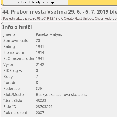
44. Přebor města Vsetína 29. 6. - 6. 7. 2019 b
Poslední aktualizace30.06.2019 12:13:07, Creator/Last Upload: Chess Federati
Info o hráči
Jméno
Paseka Matyáš
Startovní číslo
20
Rating
1941
Elo národní
1914
ELO mezinárodní
1941
Výkon
2142
FIDE rtg +/-
0
Body
7
Pořadí
8
Federace
CZE
Klub/Město
Beskydská šachová škola z.s.
Ident-číslo
43083
Fide-ID
23703296
Rok narození
2007