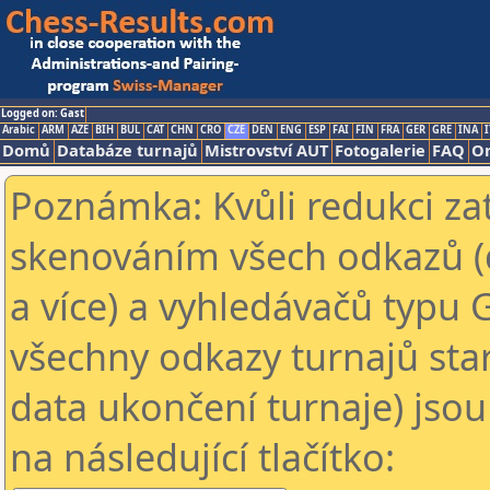
Logged on: Gast
Arabic
ARM
AZE
BIH
BUL
CAT
CHN
CRO
CZE
DEN
ENG
ESP
FAI
FIN
FRA
GER
GRE
INA
I
Domů
Databáze turnajů
Mistrovství AUT
Fotogalerie
FAQ
On
Poznámka: Kvůli redukci za
skenováním všech odkazů (
a více) a vyhledávačů typu 
všechny odkazy turnajů star
data ukončení turnaje) jsou
na následující tlačítko: