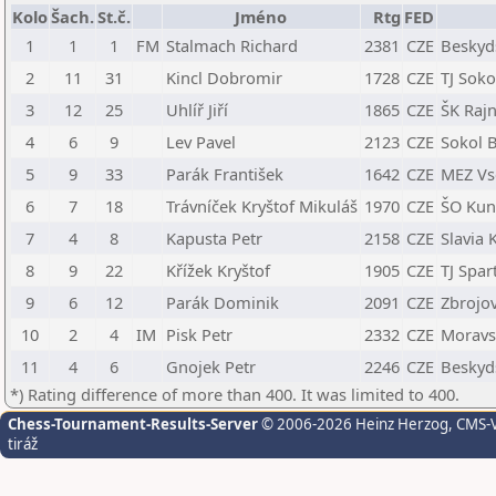
Kolo
Šach.
St.č.
Jméno
Rtg
FED
1
1
1
FM
Stalmach Richard
2381
CZE
Beskyds
2
11
31
Kincl Dobromir
1728
CZE
TJ Soko
3
12
25
Uhlíř Jiří
1865
CZE
ŠK Raj
4
6
9
Lev Pavel
2123
CZE
Sokol B
5
9
33
Parák František
1642
CZE
MEZ Vs
6
7
18
Trávníček Kryštof Mikuláš
1970
CZE
ŠO Kun
7
4
8
Kapusta Petr
2158
CZE
Slavia 
8
9
22
Křížek Kryštof
1905
CZE
TJ Spar
9
6
12
Parák Dominik
2091
CZE
Zbrojov
10
2
4
IM
Pisk Petr
2332
CZE
Moravs
11
4
6
Gnojek Petr
2246
CZE
Beskyds
*) Rating difference of more than 400. It was limited to 400.
Chess-Tournament-Results-Server
© 2006-2026 Heinz Herzog
, CMS-
tiráž