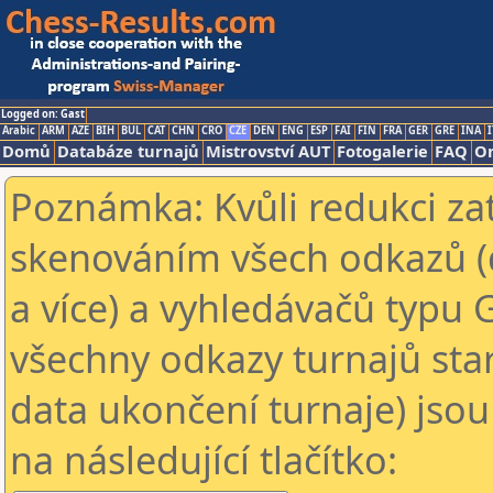
Logged on: Gast
Arabic
ARM
AZE
BIH
BUL
CAT
CHN
CRO
CZE
DEN
ENG
ESP
FAI
FIN
FRA
GER
GRE
INA
I
Domů
Databáze turnajů
Mistrovství AUT
Fotogalerie
FAQ
On
Poznámka: Kvůli redukci za
skenováním všech odkazů (
a více) a vyhledávačů typu 
všechny odkazy turnajů star
data ukončení turnaje) jsou
na následující tlačítko: