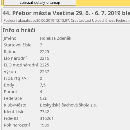
44. Přebor města Vsetína 29. 6. - 6. 7. 2019 b
Poslední aktualizace30.06.2019 12:13:07, Creator/Last Upload: Chess Federati
Info o hráči
Jméno
Holeksa Zdeněk
Startovní číslo
7
Rating
2225
Elo národní
2216
ELO mezinárodní
2225
Výkon
2257
FIDE rtg +/-
0
Body
7,5
Pořadí
4
Federace
CZE
Klub/Město
Beskydská šachová škola z.s.
Ident-číslo
7342
Fide-ID
316261
Rok narození
1986