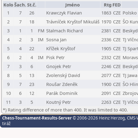
Kolo
Šach.
St.č.
Jméno
Rtg
FED
1
7
26
Krawczyk Flavian
1863
CZE
Polsko
2
7
18
Trávníček Kryštof Mikuláš
1970
CZE
ŠO Kun
3
1
1
FM
Stalmach Richard
2381
CZE
Beskyds
4
2
3
IM
Sosna Jan
2336
CZE
TJ Vlčn
5
4
22
Křížek Kryštof
1905
CZE
TJ Spar
6
2
4
IM
Pisk Petr
2332
CZE
Moravs
7
3
6
Gnojek Petr
2246
CZE
Beskyds
8
5
13
Zvolenský David
2077
CZE
TJ Jaw
9
7
23
Roušar Zdeněk
1900
CZE
ŠO Hli
10
6
12
Parák Dominik
2091
CZE
Zbrojov
11
3
5
Koutný Petr
2263
CZE
TJ Vlčn
*) Rating difference of more than 400. It was limited to 400.
Chess-Tournament-Results-Server
© 2006-2026 Heinz Herzog
, CMS-
tiráž