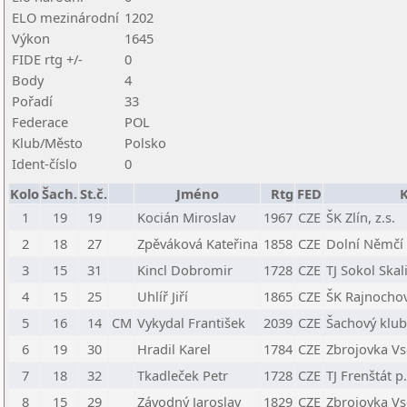
ELO mezinárodní
1202
Výkon
1645
FIDE rtg +/-
0
Body
4
Pořadí
33
Federace
POL
Klub/Město
Polsko
Ident-číslo
0
Kolo
Šach.
St.č.
Jméno
Rtg
FED
K
1
19
19
Kocián Miroslav
1967
CZE
ŠK Zlín, z.s.
2
18
27
Zpěváková Kateřina
1858
CZE
Dolní Němčí
3
15
31
Kincl Dobromir
1728
CZE
TJ Sokol Skali
4
15
25
Uhlíř Jiří
1865
CZE
ŠK Rajnochov
5
16
14
CM
Vykydal František
2039
CZE
Šachový klub
6
19
30
Hradil Karel
1784
CZE
Zbrojovka Vs
7
18
32
Tkadleček Petr
1728
CZE
TJ Frenštát p
8
15
29
Závodný Jaroslav
1829
CZE
Zbrojovka Vs