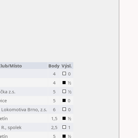
lub/Místo
Body
Výsl.
4
0
4
½
čka z.s.
5
½
ice
5
0
 Lokomotiva Brno, z.s.
6
0
etín
1,5
½
. R., spolek
2,5
1
etín
5
½