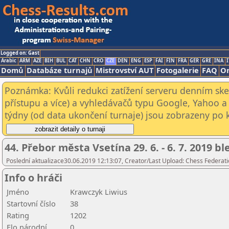
Logged on: Gast
Arabic
ARM
AZE
BIH
BUL
CAT
CHN
CRO
CZE
DEN
ENG
ESP
FAI
FIN
FRA
GER
GRE
INA
I
Domů
Databáze turnajů
Mistrovství AUT
Fotogalerie
FAQ
On
Poznámka: Kvůli redukci zatížení serveru denním s
přístupu a více) a vyhledávačů typu Google, Yahoo a 
týdny (od data ukončení turnaje) jsou zobrazeny po kl
44. Přebor města Vsetína 29. 6. - 6. 7. 2019 b
Poslední aktualizace30.06.2019 12:13:07, Creator/Last Upload: Chess Federati
Info o hráči
Jméno
Krawczyk Liwius
Startovní číslo
38
Rating
1202
Elo národní
0