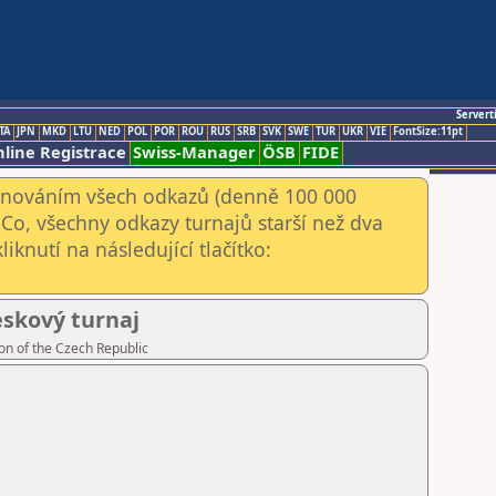
Servert
TA
JPN
MKD
LTU
NED
POL
POR
ROU
RUS
SRB
SVK
SWE
TUR
UKR
VIE
FontSize:11pt
line Registrace
Swiss-Manager
ÖSB
FIDE
kenováním všech odkazů (denně 100 000
Co, všechny odkazy turnajů starší než dva
iknutí na následující tlačítko:
leskový turnaj
on of the Czech Republic