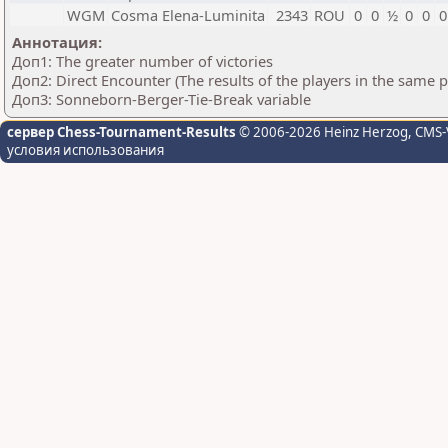
WGM
Cosma Elena-Luminita
2343
ROU
0
0
½
0
0
0
Аннотация:
Доп1: The greater number of victories
Доп2: Direct Encounter (The results of the players in the same 
Доп3: Sonneborn-Berger-Tie-Break variable
сервер Chess-Tournament-Results
© 2006-2026 Heinz Herzog
, CMS-
условия использования