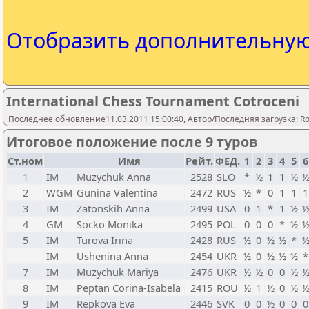
Отобразить дополнительну
International Chess Tournament Cotroceni
Последнее обновление11.03.2011 15:00:40, Автор/Последняя загрузка: Rom
Итоговое положение после 9 туров
Ст.ном
Имя
Рейт.
ФЕД.
1
2
3
4
5
6
1
IM
Muzychuk Anna
2528
SLO
*
½
1
1
½
2
WGM
Gunina Valentina
2472
RUS
½
*
0
1
1
1
3
IM
Zatonskih Anna
2499
USA
0
1
*
1
½
4
GM
Socko Monika
2495
POL
0
0
0
*
½
5
IM
Turova Irina
2428
RUS
½
0
½
½
*
IM
Ushenina Anna
2454
UKR
½
0
½
½
½
*
7
IM
Muzychuk Mariya
2476
UKR
½
½
0
0
½
8
IM
Peptan Corina-Isabela
2415
ROU
½
1
½
0
½
9
IM
Repkova Eva
2446
SVK
0
0
½
0
0
0