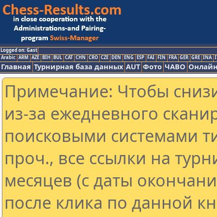
Logged on: Gast
Arabic
ARM
AZE
BIH
BUL
CAT
CHN
CRO
CZE
DEN
ENG
ESP
FAI
FIN
FRA
GER
GRE
INA
I
Главная
Турнирная база данных
AUT
Фото
ЧАВО
Онлайн
Примечание: Чтобы снизи
из-за ежедневного скани
поисковыми системами ти
проч., все ссылки на тур
месяцев (с даты окончан
после клика по данной кн