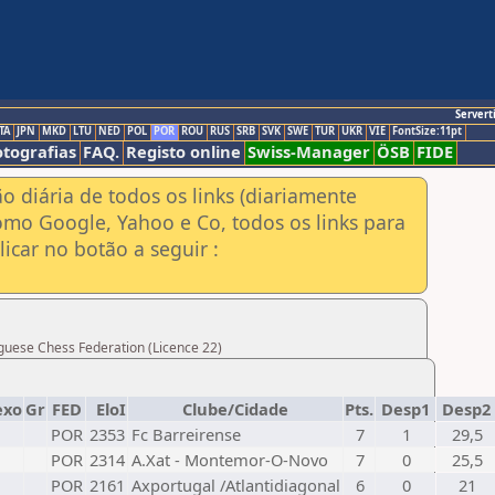
Servert
TA
JPN
MKD
LTU
NED
POL
POR
ROU
RUS
SRB
SVK
SWE
TUR
UKR
VIE
FontSize:11pt
otografias
FAQ.
Registo online
Swiss-Manager
ÖSB
FIDE
ão diária de todos os links (diariamente
omo Google, Yahoo e Co, todos os links para
icar no botão a seguir :
uguese Chess Federation (Licence 22)
exo
Gr
FED
EloI
Clube/Cidade
Pts.
Desp1
Desp2
POR
2353
Fc Barreirense
7
1
29,5
POR
2314
A.Xat - Montemor-O-Novo
7
0
25,5
POR
2161
Axportugal /Atlantidiagonal
6
0
21