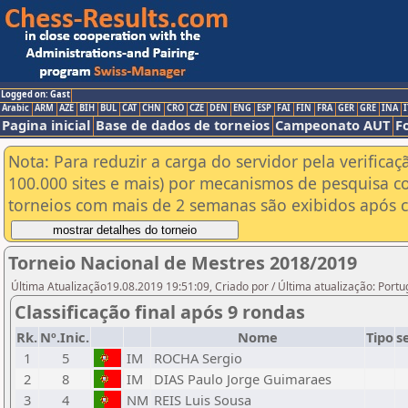
Logged on: Gast
Arabic
ARM
AZE
BIH
BUL
CAT
CHN
CRO
CZE
DEN
ENG
ESP
FAI
FIN
FRA
GER
GRE
INA
I
Pagina inicial
Base de dados de torneios
Campeonato AUT
F
Nota: Para reduzir a carga do servidor pela verificaç
100.000 sites e mais) por mecanismos de pesquisa c
torneios com mais de 2 semanas são exibidos após cl
Torneio Nacional de Mestres 2018/2019
Última Atualização19.08.2019 19:51:09, Criado por / Última atualização: Port
Classificação final após 9 rondas
Rk.
Nº.Inic.
Nome
Tipo
s
1
5
IM
ROCHA Sergio
2
8
IM
DIAS Paulo Jorge Guimaraes
3
4
NM
REIS Luis Sousa