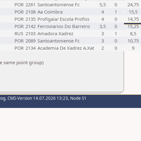
POR
2261
Santoantoniense Fc
5,5
0
24,75
POR
2108
Aa Coimbra
4
1
15,5
POR
2135
Profigaia/ Escola Profiss
4
0
14,75
POR
2142
Ferroviarios Do Barreiro
3,5
0
15,25
RUS
2103
Amadora Xadrez
3
1
8,5
POR
2089
Santoantoniense Fc
3
0
10,75
POR
2134
Academia De Xadrez A.Xat
2
0
9
he same point group)
zog
, CMS-Version 14.07.2026 13:23, Node S1