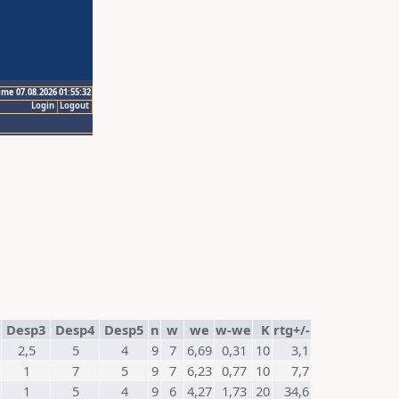
ime 07.08.2026 01:55:32
Login
Logout
Desp3
Desp4
Desp5
n
w
we
w-we
K
rtg+/-
2,5
5
4
9
7
6,69
0,31
10
3,1
1
7
5
9
7
6,23
0,77
10
7,7
1
5
4
9
6
4,27
1,73
20
34,6