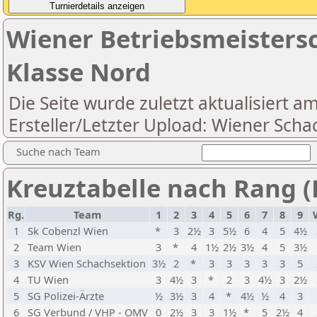
Wiener Betriebsmeistersc
Klasse Nord
Die Seite wurde zuletzt aktualisiert a
Ersteller/Letzter Upload: Wiener Scha
Suche nach Team
Kreuztabelle nach Rang (
Rg.
Team
1
2
3
4
5
6
7
8
9
1
Sk Cobenzl Wien
*
3
2½
3
5½
6
4
5
4½
2
Team Wien
3
*
4
1½
2½
3½
4
5
3½
3
KSV Wien Schachsektion
3½
2
*
3
3
3
3
3
5
4
TU Wien
3
4½
3
*
2
3
4½
3
2½
5
SG Polizei-Ärzte
½
3½
3
4
*
4½
½
4
3
6
SG Verbund / VHP - OMV
0
2½
3
3
1½
*
5
2½
4