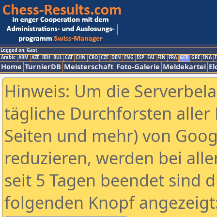
Logged on: Gast
Arabic
ARM
AZE
BIH
BUL
CAT
CHN
CRO
CZE
DEN
ENG
ESP
FAI
FIN
FRA
GER
GRE
INA
I
Home
TurnierDB
Meisterschaft
Foto-Galerie
Meldekartei
El
Hinweis: Um die Serverbel
tägliche Durchforsten aller 
Seiten und mehr) von Goog
reduzieren, werden bei alle
seit 5 Tagen beendet sind d
folgenden Knopf angezeigt