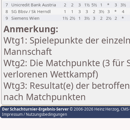
7
Unicredit Bank Austria
2
2
3
1½
5½
1
*
3
3½
8
SG Bbsv / Sk Herndl
1
1
3
3
2
3½
3
*
4
9
Siemens Wien
1½
2½
1
3½
3
2
2½
2
*
Anmerkung:
Wtg1: Spielepunkte der einzeln
Mannschaft
Wtg2: Die Matchpunkte (3 für Si
verlorenen Wettkampf)
Wtg3: Resultat(e) der betroff
nach Matchpunkten
Der Schachturnier-Ergebnis-Server
© 2006-2026 Heinz Herzog
, CMS
Impressum / Nutzungsbedingungen