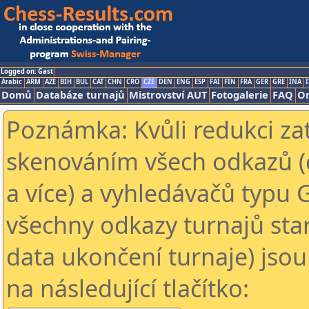
Logged on: Gast
Arabic
ARM
AZE
BIH
BUL
CAT
CHN
CRO
CZE
DEN
ENG
ESP
FAI
FIN
FRA
GER
GRE
INA
I
Domů
Databáze turnajů
Mistrovství AUT
Fotogalerie
FAQ
On
Poznámka: Kvůli redukci za
skenováním všech odkazů (
a více) a vyhledávačů typu 
všechny odkazy turnajů star
data ukončení turnaje) jsou
na následující tlačítko: