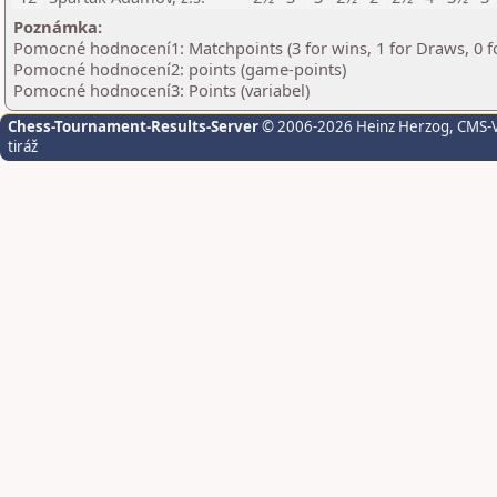
Poznámka:
Pomocné hodnocení1: Matchpoints (3 for wins, 1 for Draws, 0 f
Pomocné hodnocení2: points (game-points)
Pomocné hodnocení3: Points (variabel)
Chess-Tournament-Results-Server
© 2006-2026 Heinz Herzog
, CMS-
tiráž