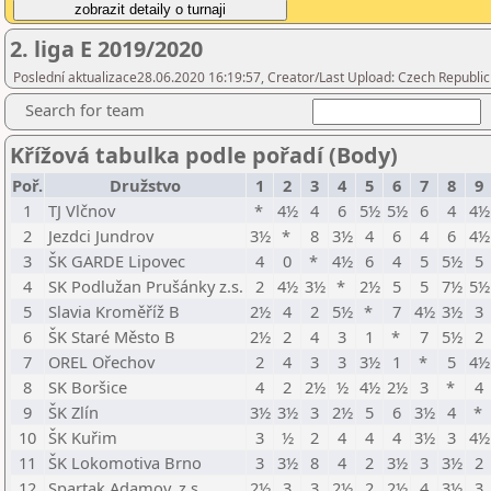
2. liga E 2019/2020
Poslední aktualizace28.06.2020 16:19:57, Creator/Last Upload: Czech Republic
Search for team
Křížová tabulka podle pořadí (Body)
Poř.
Družstvo
1
2
3
4
5
6
7
8
9
1
TJ Vlčnov
*
4½
4
6
5½
5½
6
4
4½
2
Jezdci Jundrov
3½
*
8
3½
4
6
4
6
4½
3
ŠK GARDE Lipovec
4
0
*
4½
6
4
5
5½
5
4
SK Podlužan Prušánky z.s.
2
4½
3½
*
2½
5
5
7½
5½
5
Slavia Kroměříž B
2½
4
2
5½
*
7
4½
3½
3
6
ŠK Staré Město B
2½
2
4
3
1
*
7
5½
2
7
OREL Ořechov
2
4
3
3
3½
1
*
5
4½
8
SK Boršice
4
2
2½
½
4½
2½
3
*
4
9
ŠK Zlín
3½
3½
3
2½
5
6
3½
4
*
10
ŠK Kuřim
3
½
2
4
4
4
3½
3
4½
11
ŠK Lokomotiva Brno
3
3½
8
4
2
3½
3
3½
2
12
Spartak Adamov, z.s.
2½
3
3
2½
2
2½
4
3½
3