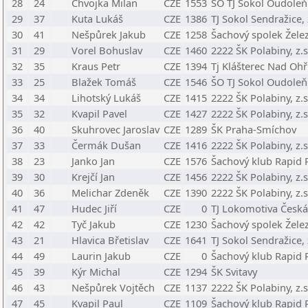
28
24
Chvojka Milan
CZE
1553
ŠO TJ Sokol Oudoleň
29
37
Kuta Lukáš
CZE
1386
TJ Sokol Sendražice, 
30
41
Nešpůrek Jakub
CZE
1258
Šachový spolek Žele
31
29
Vorel Bohuslav
CZE
1460
2222 ŠK Polabiny, z.s
32
35
Kraus Petr
CZE
1394
Tj Klášterec Nad Ohř
33
25
Blažek Tomáš
CZE
1546
ŠO TJ Sokol Oudoleň
34
34
Lihotský Lukáš
CZE
1415
2222 ŠK Polabiny, z.s
35
32
Kvapil Pavel
CZE
1427
2222 ŠK Polabiny, z.s
36
40
Skuhrovec Jaroslav
CZE
1289
ŠK Praha-Smíchov
37
33
Čermák Dušan
CZE
1416
2222 ŠK Polabiny, z.s
38
23
Janko Jan
CZE
1576
Šachový klub Rapid P
39
30
Krejčí Jan
CZE
1456
2222 ŠK Polabiny, z.s
40
36
Melichar Zdeněk
CZE
1390
2222 ŠK Polabiny, z.s
41
47
Hudec Jiří
CZE
0
TJ Lokomotiva Česká
42
42
Tyč Jakub
CZE
1230
Šachový spolek Žele
43
21
Hlavica Břetislav
CZE
1641
TJ Sokol Sendražice, 
44
49
Laurin Jakub
CZE
0
Šachový klub Rapid P
45
39
Kýr Michal
CZE
1294
ŠK Svitavy
46
43
Nešpůrek Vojtěch
CZE
1137
2222 ŠK Polabiny, z.s
47
45
Kvapil Paul
CZE
1109
Šachový klub Rapid P