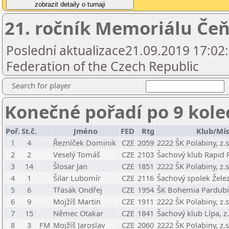
21. ročník Memoriálu Če
Poslední aktualizace21.09.2019 17:02
Federation of the Czech Republic
Search for player
Konečné pořadí po 9 kole
Poř.
St.č.
Jméno
FED
Rtg
Klub/Mís
1
4
Řezníček Dominik
CZE
2059
2222 ŠK Polabiny, z.s
2
2
Veselý Tomáš
CZE
2103
Šachový klub Rapid P
3
14
Šlosar Jan
CZE
1851
2222 ŠK Polabiny, z.s
4
1
Šilar Lubomír
CZE
2116
Šachový spolek Žele
5
6
Třasák Ondřej
CZE
1954
ŠK Bohemia Pardubic
6
9
Mojžíš Martin
CZE
1911
2222 ŠK Polabiny, z.s
7
15
Němec Otakar
CZE
1841
Šachový klub Lípa, z.
8
3
FM
Mojžíš Jaroslav
CZE
2060
2222 ŠK Polabiny, z.s