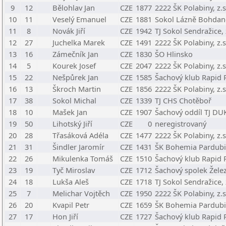
9
12
Bělohlav Jan
CZE
1877
2222 ŠK Polabiny, z.s
10
11
Veselý Emanuel
CZE
1881
Sokol Lázně Bohdan
11
8
Novák Jiří
CZE
1942
TJ Sokol Sendražice, 
12
27
Juchelka Marek
CZE
1491
2222 ŠK Polabiny, z.s
13
16
Zámečník Jan
CZE
1830
ŠO Hlinsko
14
5
Kourek Josef
CZE
2047
2222 ŠK Polabiny, z.s
15
22
Nešpůrek Jan
CZE
1585
Šachový klub Rapid P
16
13
Škroch Martin
CZE
1856
2222 ŠK Polabiny, z.s
17
38
Sokol Michal
CZE
1339
TJ CHS Chotěboř
18
10
Mašek Jan
CZE
1907
Šachový oddíl TJ DU
19
50
Lihotský Jiří
CZE
0
neregistrovaný
20
28
Třasáková Adéla
CZE
1477
2222 ŠK Polabiny, z.s
21
31
Šindler Jaromír
CZE
1431
ŠK Bohemia Pardubic
22
26
Mikulenka Tomáš
CZE
1510
Šachový klub Rapid P
23
19
Tyč Miroslav
CZE
1712
Šachový spolek Žele
24
18
Lukša Aleš
CZE
1718
TJ Sokol Sendražice, 
25
7
Melichar Vojtěch
CZE
1950
2222 ŠK Polabiny, z.s
26
20
Kvapil Petr
CZE
1659
ŠK Bohemia Pardubic
27
17
Hon Jiří
CZE
1727
Šachový klub Rapid P