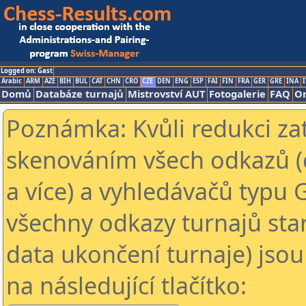
Logged on: Gast
Arabic
ARM
AZE
BIH
BUL
CAT
CHN
CRO
CZE
DEN
ENG
ESP
FAI
FIN
FRA
GER
GRE
INA
I
Domů
Databáze turnajů
Mistrovství AUT
Fotogalerie
FAQ
On
Poznámka: Kvůli redukci za
skenováním všech odkazů (
a více) a vyhledávačů typu 
všechny odkazy turnajů star
data ukončení turnaje) jsou
na následující tlačítko: