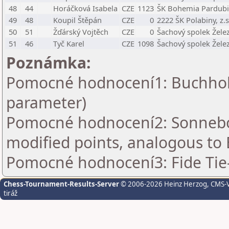
48
44
Horáčková Isabela
CZE
1123
ŠK Bohemia Pardubic
49
48
Koupil Štěpán
CZE
0
2222 ŠK Polabiny, z.s
50
51
Žďárský Vojtěch
CZE
0
Šachový spolek Žele
51
46
Tyč Karel
CZE
1098
Šachový spolek Žele
Poznámka:
Pomocné hodnocení1: Buchholz 
parameter)
Pomocné hodnocení2: Sonnebor
modified points, analogous to 
Pomocné hodnocení3: Fide Tie
Chess-Tournament-Results-Server
© 2006-2026 Heinz Herzog
, CMS-
tiráž