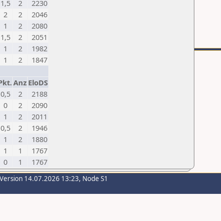
1,5
2
2230
2
2
2046
1
2
2080
1,5
2
2051
1
2
1982
1
2
1847
Pkt.
Anz
EloDS
0,5
2
2188
0
2
2090
1
2
2011
0,5
2
1946
1
2
1880
1
1
1767
0
1
1767
-Version 14.07.2026 13:23, Node S1