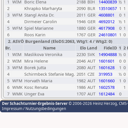
1
WIM
Boric Elena
2188
BIH
14400839
½
1
2
Khrapko Marharyta
2090
BLR
13510657
1
1
3
WFM
Stangl Anita Dr.
2011
GER
4608801
0
1
4
Dirmeier Carolin
1946
GER
4692012
½
1
5
WFM
Spiel Marianne
1880
GER
4617908
0
1
6
Roos Karin
1767
GER
24610801
1
0
2. ASVÖ Burgenland (EloDS:2063, Wtg1: 4 / Wtg2: 0)
Br.
Name
Elo
Land
FideID
1
2
1
WIM
Maslikova Veronika
2230
SVK
14904888
½
0
2
WIM
Mira Helene
2046
AUT
1601601
0
0
3
WFM
Borek Jutta
2080
AUT
1601628
1
0
4
Schirmbeck Stefanie Mag.
2051
CZE
319953
½
0
5
WFM
Horvath Maria
1982
AUT
1601660
1
0
6
WMK
Kosc Renata
1986
AUT
1602578
1
7
WMK
Unger Eva
1707
AUT
1612484
0
Der Schachturnier-Ergebnis-Server
© 2006-2026 Heinz Herzog
, CMS
Impressum / Nutzungsbedingungen