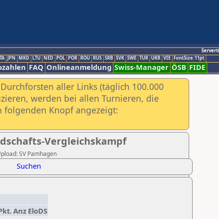
Servert
TA
JPN
MKD
LTU
NED
POL
POR
ROU
RUS
SRB
SVK
SWE
TUR
UKR
VIE
FontSize:11pt
ozahlen
FAQ
Onlineanmeldung
Swiss-Manager
ÖSB
FIDE
urchforsten aller Links (täglich 100.000
ieren, werden bei allen Turnieren, die
ch folgenden Knopf angezeigt:
dschafts-Vergleichskampf
r Upload: SV Pamhagen
Suchen
Pkt.
Anz
EloDS