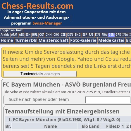
Logged on: Gast
Arabic
ARM
AZE
BIH
BUL
CAT
CHN
CRO
CZE
DEN
ENG
ESP
FAI
FIN
FRA
GER
GRE
INA
I
Home
TurnierDB
Meisterschaft
Foto-Galerie
Meldekartei
El
Hinweis: Um die Serverbelastung durch das tägliche D
Seiten und mehr) von Google, Yahoo und Co zu reduz
bereits seit 5 Tagen beendet sind die Links erst dur
FC Bayern München - ASVÖ Burgenland Freu
Die Seite wurde zuletzt aktualisiert am 28.07.2019 21:53:19, Ersteller/Letzte
Suche nach Spieler oder Team
Teamaufstellung mit Einzelergebnissen
1. FC Bayern München (EloDS:1980, Wtg1: 8 / Wtg2: 0)
Br.
Name
Elo
Land
FideID
1
2