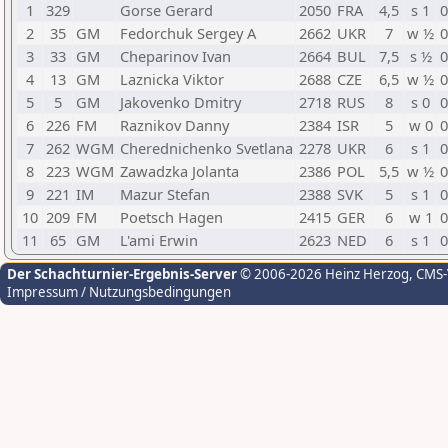
1
329
Gorse Gerard
2050
FRA
4,5
s 1
0
2
35
GM
Fedorchuk Sergey A
2662
UKR
7
w ½
0
3
33
GM
Cheparinov Ivan
2664
BUL
7,5
s ½
0
4
13
GM
Laznicka Viktor
2688
CZE
6,5
w ½
0
5
5
GM
Jakovenko Dmitry
2718
RUS
8
s 0
0
6
226
FM
Raznikov Danny
2384
ISR
5
w 0
0
7
262
WGM
Cherednichenko Svetlana
2278
UKR
6
s 1
0
8
223
WGM
Zawadzka Jolanta
2386
POL
5,5
w ½
0
9
221
IM
Mazur Stefan
2388
SVK
5
s 1
0
10
209
FM
Poetsch Hagen
2415
GER
6
w 1
0
11
65
GM
L'ami Erwin
2623
NED
6
s 1
0
Der Schachturnier-Ergebnis-Server
© 2006-2026 Heinz Herzog
, CMS
Impressum / Nutzungsbedingungen