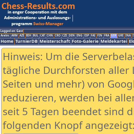
Logged on: Gast
Arabic
ARM
AZE
BIH
BUL
CAT
CHN
CRO
CZE
DEN
ENG
ESP
FAI
FIN
FRA
GER
GRE
INA
I
Home
TurnierDB
Meisterschaft
Foto-Galerie
Meldekartei
El
Hinweis: Um die Serverbela
tägliche Durchforsten aller 
Seiten und mehr) von Goog
reduzieren, werden bei alle
seit 5 Tagen beendet sind d
folgenden Knopf angezeigt