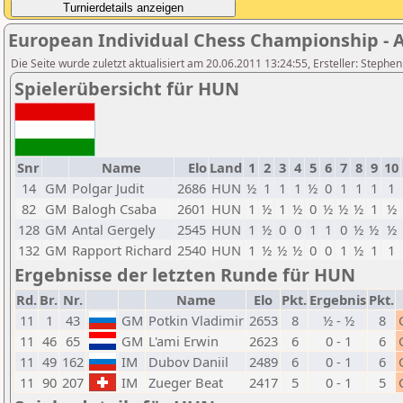
European Individual Chess Championship - Ai
Die Seite wurde zuletzt aktualisiert am 20.06.2011 13:24:55, Ersteller: Stephe
Spielerübersicht für HUN
Snr
Name
Elo
Land
1
2
3
4
5
6
7
8
9
10
14
GM
Polgar Judit
2686
HUN
½
1
1
1
½
0
1
1
1
1
82
GM
Balogh Csaba
2601
HUN
1
½
1
½
0
½
½
½
1
½
128
GM
Antal Gergely
2545
HUN
1
½
0
0
1
1
0
½
½
½
132
GM
Rapport Richard
2540
HUN
1
½
½
½
0
0
1
½
1
1
Ergebnisse der letzten Runde für HUN
Rd.
Br.
Nr.
Name
Elo
Pkt.
Ergebnis
Pkt.
11
1
43
GM
Potkin Vladimir
2653
8
½ - ½
8
11
46
65
GM
L'ami Erwin
2623
6
0 - 1
6
11
49
162
IM
Dubov Daniil
2489
6
0 - 1
6
11
90
207
IM
Zueger Beat
2417
5
0 - 1
5