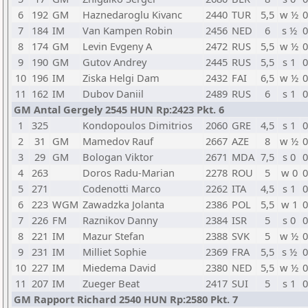
6
192
GM
Haznedaroglu Kivanc
2440
TUR
5,5
w ½
0
7
184
IM
Van Kampen Robin
2456
NED
6
s ½
0
8
174
GM
Levin Evgeny A
2472
RUS
5,5
w ½
0
9
190
GM
Gutov Andrey
2445
RUS
5,5
s 1
0
10
196
IM
Ziska Helgi Dam
2432
FAI
6,5
w ½
0
11
162
IM
Dubov Daniil
2489
RUS
6
s 1
0
GM Antal Gergely 2545 HUN Rp:2423 Pkt. 6
1
325
Kondopoulos Dimitrios
2060
GRE
4,5
s 1
0
2
31
GM
Mamedov Rauf
2667
AZE
8
w ½
0
3
29
GM
Bologan Viktor
2671
MDA
7,5
s 0
0
4
263
Doros Radu-Marian
2278
ROU
5
w 0
0
5
271
Codenotti Marco
2262
ITA
4,5
s 1
0
6
223
WGM
Zawadzka Jolanta
2386
POL
5,5
w 1
0
7
226
FM
Raznikov Danny
2384
ISR
5
s 0
0
8
221
IM
Mazur Stefan
2388
SVK
5
w ½
0
9
231
IM
Milliet Sophie
2369
FRA
5,5
s ½
0
10
227
IM
Miedema David
2380
NED
5,5
w ½
0
11
207
IM
Zueger Beat
2417
SUI
5
s 1
0
GM Rapport Richard 2540 HUN Rp:2580 Pkt. 7