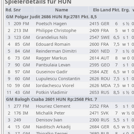
Spielerdetails für HUN
Rd.
Snr
Name
Elo
Land
Pkt.
Erg.
GM Polgar Judit 2686 HUN Rp:2781 Pkt. 8,5
1
209
FM
Poetsch Hagen
2415
GER
6
s ½
0
2
213
IM
Philippe Christophe
2409
FRA
5
w 1
0
3
123
GM
Grandelius Nils
2547
SWE
6,5
s 1
0
4
85
GM
Edouard Romain
2600
FRA
7,5
w 1
0
5
84
GM
Reinderman Dimitri
2601
NED
7
s ½
0
6
73
GM
Ragger Markus
2614
AUT
8
w 0
0
7
90
GM
Pantsulaia Levan
2595
GEO
7
s 1
0
8
97
GM
Guseinov Gadir
2584
AZE
6,5
w 1
0
9
60
GM
Lupulescu Constantin
2626
ROU
7,5
s 1
0
10
59
GM
Iordachescu Viorel
2626
MDA
7,5
w 1
0
11
43
GM
Potkin Vladimir
2653
RUS
8,5
s ½
0
GM Balogh Csaba 2601 HUN Rp:2568 Pkt. 7
1
277
FM
Houriez Clement
2252
FRA
5
s 1
0
2
176
IM
Michalik Peter
2471
SVK
7
w ½
0
3
249
Denisov Ivan
2300
RUS
5,5
s 1
0
4
15
GM
Naiditsch Arkadij
2684
GER
6,5
w ½
0
5
17
GM
Zhigalko Sergei
2680
BLR
8
s 0
0