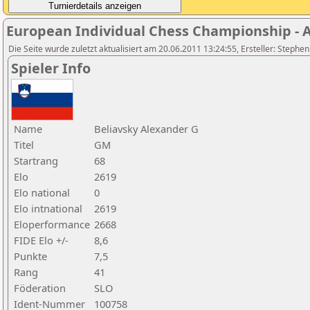
European Individual Chess Championship - Ai
Die Seite wurde zuletzt aktualisiert am 20.06.2011 13:24:55, Ersteller: Stephe
Spieler Info
Name
Beliavsky Alexander G
Titel
GM
Startrang
68
Elo
2619
Elo national
0
Elo intnational
2619
Eloperformance
2668
FIDE Elo +/-
8,6
Punkte
7,5
Rang
41
Föderation
SLO
Ident-Nummer
100758