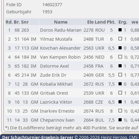
Fide-ID
14602377
Geburtsjahr
1953
Rd.
Br.
Snr
Name
Elo
Land
Pkt.
Erg.
we
1
68
263
Doros Radu-Marian
2278
ROU
5
1
0,8
2
51
164
IM
Yilmaz Mustafa
2488
TUR
6
1
0,6
3
17
113
GM
Kovchan Alexander
2563
UKR
6,5
0
0,5
4
64
184
IM
Van Kampen Robin
2456
NED
6
½
0,7
5
65
182
IM
Delorme Axel
2458
FRA
6
1
0,7
6
45
214
IM
Zude Erik Dr
2409
GER
5,5
1
0,7
7
12
28
GM
Kobalia Mikhail
2672
RUS
7,5
0
0,4
8
45
133
GM
Gritsak Orest
2539
UKR
6
1
0,6
9
16
13
GM
Laznicka Viktor
2688
CZE
6,5
1
0,4
10
13
25
GM
Inarkiev Ernesto
2674
RUS
8
½
0,4
11
14
33
GM
Cheparinov Ivan
2664
BUL
7,5
½
0,4
*) Die ELodifferenz beträgt mehr als 400 Punkte. Sie wurde auf
Der Schachturnier-Ergebnis-Server
© 2006-2026 Heinz Herzog
, CMS