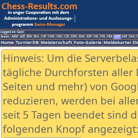
Logged on: Gast
Arabic
ARM
AZE
BIH
BUL
CAT
CHN
CRO
CZE
DEN
ENG
ESP
FAI
FIN
FRA
GER
GRE
INA
I
Home
TurnierDB
Meisterschaft
Foto-Galerie
Meldekartei
El
Hinweis: Um die Serverbela
tägliche Durchforsten aller 
Seiten und mehr) von Goog
reduzieren, werden bei alle
seit 5 Tagen beendet sind d
folgenden Knopf angezeigt