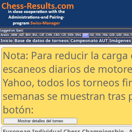
Logged on: Gast
Arabic
ARM
AZE
BIH
BUL
CAT
CHN
CRO
CZE
DEN
ENG
ESP
FAI
FIN
FRA
GER
GRE
INA
I
Inicio
Base de datos de torneos
Campeonato AUT
Imágenes
Nota: Para reducir la carga 
escaneos diarios de motor
Yahoo, todos los torneos f
semanas se muestran tras p
botón:
European Individual Chess Championship - Ai