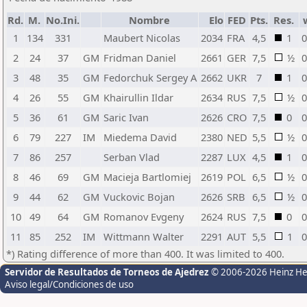
Rd.
M.
No.Ini.
Nombre
Elo
FED
Pts.
Res.
1
134
331
Maubert Nicolas
2034
FRA
4,5
1
0
2
24
37
GM
Fridman Daniel
2661
GER
7,5
½
0
3
48
35
GM
Fedorchuk Sergey A
2662
UKR
7
1
0
4
26
55
GM
Khairullin Ildar
2634
RUS
7,5
½
0
5
36
61
GM
Saric Ivan
2626
CRO
7,5
0
0
6
79
227
IM
Miedema David
2380
NED
5,5
½
0
7
86
257
Serban Vlad
2287
LUX
4,5
1
0
8
46
69
GM
Macieja Bartlomiej
2619
POL
6,5
½
0
9
44
62
GM
Vuckovic Bojan
2626
SRB
6,5
½
0
10
49
64
GM
Romanov Evgeny
2624
RUS
7,5
0
0
11
85
252
IM
Wittmann Walter
2291
AUT
5,5
1
0
*) Rating difference of more than 400. It was limited to 400.
Servidor de Resultados de Torneos de Ajedrez
© 2006-2026 Heinz H
Aviso legal/Condiciones de uso