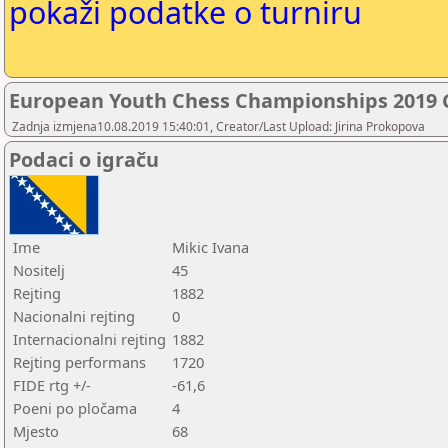
pokaži podatke o turniru
European Youth Chess Championships 2019 G
Zadnja izmjena10.08.2019 15:40:01, Creator/Last Upload: Jirina Prokopova
Podaci o igraču
Ime
Mikic Ivana
Nositelj
45
Rejting
1882
Nacionalni rejting
0
Internacionalni rejting
1882
Rejting performans
1720
FIDE rtg +/-
-61,6
Poeni po pločama
4
Mjesto
68