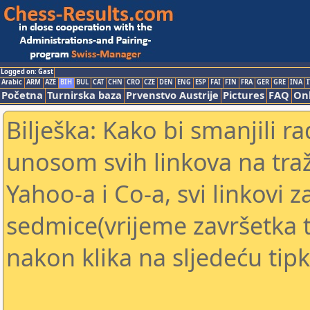
Logged on: Gast
Arabic
ARM
AZE
BIH
BUL
CAT
CHN
CRO
CZE
DEN
ENG
ESP
FAI
FIN
FRA
GER
GRE
INA
I
Početna
Turnirska baza
Prvenstvo Austrije
Pictures
FAQ
Onl
Bilješka: Kako bi smanjili 
unosom svih linkova na traž
Yahoo-a i Co-a, svi linkovi z
sedmice(vrijeme završetka tu
nakon klika na sljedeću tipk