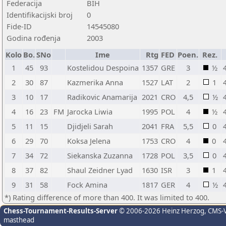
Federacija
BIH
Identifikacijski broj
0
Fide-ID
14545080
Godina rođenja
2003
Kolo
Bo.
SNo
Ime
Rtg
FED
Poen.
Rez.
1
45
93
Kostelidou Despoina
1357
GRE
3
½
2
30
87
Kazmerika Anna
1527
LAT
2
1
3
10
17
Radikovic Anamarija
2021
CRO
4,5
½
4
16
23
FM
Jarocka Liwia
1995
POL
4
½
5
11
15
Djidjeli Sarah
2041
FRA
5,5
0
6
29
70
Koksa Jelena
1753
CRO
4
0
7
34
72
Siekanska Zuzanna
1728
POL
3,5
0
8
37
82
Shaul Zeidner Lyad
1630
ISR
3
1
9
31
58
Fock Amina
1817
GER
4
½
*) Rating difference of more than 400. It was limited to 400.
Chess-Tournament-Results-Server
© 2006-2026 Heinz Herzog
, CMS-
masthead