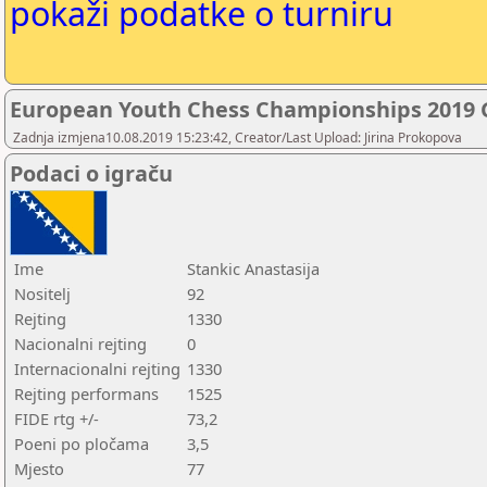
pokaži podatke o turniru
European Youth Chess Championships 2019 G
Zadnja izmjena10.08.2019 15:23:42, Creator/Last Upload: Jirina Prokopova
Podaci o igraču
Ime
Stankic Anastasija
Nositelj
92
Rejting
1330
Nacionalni rejting
0
Internacionalni rejting
1330
Rejting performans
1525
FIDE rtg +/-
73,2
Poeni po pločama
3,5
Mjesto
77