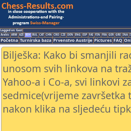
Logged on: Gast
Arabic
ARM
AZE
BIH
BUL
CAT
CHN
CRO
CZE
DEN
ENG
ESP
FAI
FIN
FRA
GER
GRE
INA
I
Početna
Turnirska baza
Prvenstvo Austrije
Pictures
FAQ
Onl
Bilješka: Kako bi smanjili 
unosom svih linkova na traž
Yahoo-a i Co-a, svi linkovi z
sedmice(vrijeme završetka tu
nakon klika na sljedeću tipk