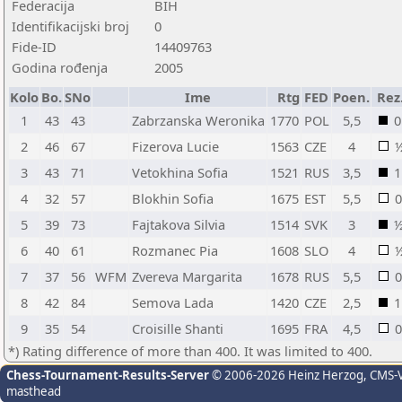
Federacija
BIH
Identifikacijski broj
0
Fide-ID
14409763
Godina rođenja
2005
Kolo
Bo.
SNo
Ime
Rtg
FED
Poen.
Rez
1
43
43
Zabrzanska Weronika
1770
POL
5,5
0
2
46
67
Fizerova Lucie
1563
CZE
4
3
43
71
Vetokhina Sofia
1521
RUS
3,5
1
4
32
57
Blokhin Sofia
1675
EST
5,5
0
5
39
73
Fajtakova Silvia
1514
SVK
3
6
40
61
Rozmanec Pia
1608
SLO
4
7
37
56
WFM
Zvereva Margarita
1678
RUS
5,5
0
8
42
84
Semova Lada
1420
CZE
2,5
1
9
35
54
Croisille Shanti
1695
FRA
4,5
0
*) Rating difference of more than 400. It was limited to 400.
Chess-Tournament-Results-Server
© 2006-2026 Heinz Herzog
, CMS-
masthead