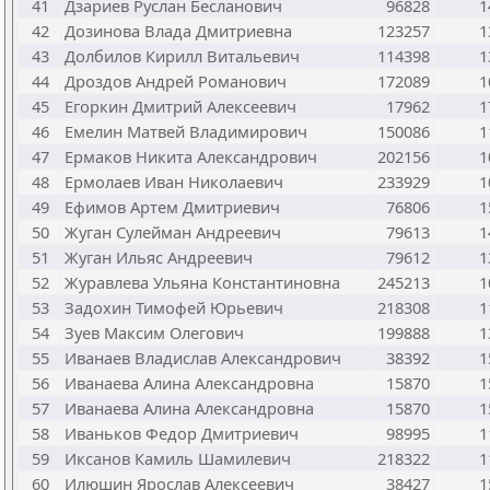
41
Дзариев Руслан Бесланович
96828
1
42
Дозинова Влада Дмитриевна
123257
1
43
Долбилов Кирилл Витальевич
114398
1
44
Дроздов Андрей Романович
172089
1
45
Егоркин Дмитрий Алексеевич
17962
1
46
Емелин Матвей Владимирович
150086
1
47
Ермаков Никита Александрович
202156
1
48
Ермолаев Иван Николаевич
233929
1
49
Ефимов Артем Дмитриевич
76806
1
50
Жуган Сулейман Андреевич
79613
1
51
Жуган Ильяс Андреевич
79612
1
52
Журавлева Ульяна Константиновна
245213
1
53
Задохин Тимофей Юрьевич
218308
1
54
Зуев Максим Олегович
199888
1
55
Иванаев Владислав Александрович
38392
1
56
Иванаева Алина Александровна
15870
1
57
Иванаева Алина Александровна
15870
1
58
Иваньков Федор Дмитриевич
98995
1
59
Иксанов Камиль Шамилевич
218322
1
60
Илюшин Ярослав Алексеевич
38427
1