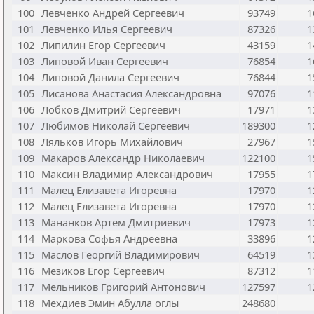
100
Левченко Андрей Сергеевич
93749
1
101
Левченко Илья Сергеевич
87326
1
102
Липилин Егор Сергеевич
43159
1
103
Липовой Иван Сергеевич
76854
1
104
Липовой Данила Сергеевич
76844
1
105
Лисанова Анастасия Александровна
97076
1
106
Лобков Дмитрий Сергеевич
17971
1
107
Любимов Николай Сергеевич
189300
1
108
Ляльков Игорь Михайлович
27967
1
109
Макаров Александр Николаевич
122100
1
110
Максин Владимир Александрович
17955
1
111
Малец Елизавета Игоревна
17970
1
112
Малец Елизавета Игоревна
17970
1
113
Мананков Артем Дмитриевич
17973
1
114
Маркова Софья Андреевна
33896
1
115
Маслов Георгий Владимирович
64519
1
116
Мезиков Егор Сергеевич
87312
1
117
Мельников Григорий Антонович
127597
1
118
Мехдиев Эмин Абулла оглы
248680