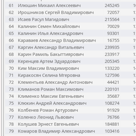
61
Илюшин Михаил Алексеевич
245245
1
62
Ирошников Сергей Владимирович
72057
1
63
Исаев Расул Магидович
215564
1
64
Калинин Семен Михайлович
70029
1
65
Калинин Илья Александрович
93301
1
66
Караваев Александр Владимирович
16755
1
67
Каргин Александр Витальевич
239935
1
68
Карин Рамиль Бакыттиярович
233917
1
69
Керенцев Артем Эдуардович
205345
1
70
Ким Максим Владимирович
133220
1
71
Киракосян Селина Мгеровна
127596
1
72
Клементьев Александр Антонович
44421
1
73
Климанов Роман Максимович
220101
1
74
Клименко Максим Евгеньевич
35687
1
75
Клюкин Андрей Александрович
108274
1
76
Колбенев Роман Артурович
91929
1
77
Коленко Леонид Львович
76766
1
78
Колушев Эрнест Евгеньевич
184881
1
79
Комаров Владимир Александрович
103416
1