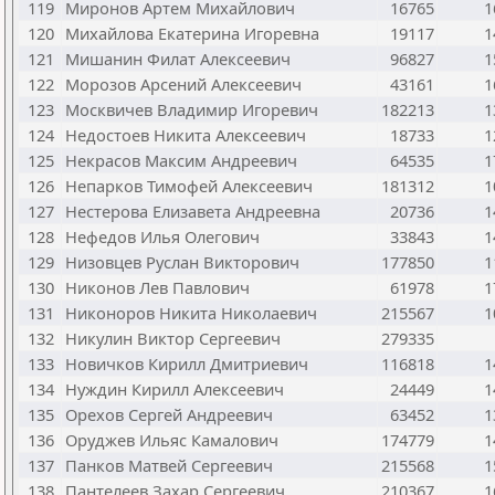
119
Миронов Артем Михайлович
16765
1
120
Михайлова Екатерина Игоревна
19117
1
121
Мишанин Филат Алексеевич
96827
1
122
Морозов Арсений Алексеевич
43161
1
123
Москвичев Владимир Игоревич
182213
1
124
Недостоев Никита Алексеевич
18733
1
125
Некрасов Максим Андреевич
64535
1
126
Непарков Тимофей Алексеевич
181312
1
127
Нестерова Елизавета Андреевна
20736
1
128
Нефедов Илья Олегович
33843
1
129
Низовцев Руслан Викторович
177850
1
130
Никонов Лев Павлович
61978
1
131
Никоноров Никита Николаевич
215567
1
132
Никулин Виктор Сергеевич
279335
133
Новичков Кирилл Дмитриевич
116818
1
134
Нуждин Кирилл Алексеевич
24449
1
135
Орехов Сергей Андреевич
63452
1
136
Оруджев Ильяс Камалович
174779
1
137
Панков Матвей Сергеевич
215568
1
138
Пантелеев Захар Сергеевич
210367
1