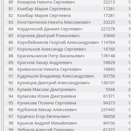
80
Комаров Никита Сергеевич
22213
1
81
Комбар Мария Сергеевна
17281
1
82
Комбар Мария Сергеевна
17281
1
83
Константинов Никита Максимович
23225
1
84
Кордонский Даниил Сергеевич
227278
1
85
Корнеев Дмитрий Романович
33840
1
86
Коробейников Георгий Александрович
114764
1
87
Корольков Александр Сергеевич
16760
1
88
Красильников Петр Васильевич
178148
1
89
Краснов Захар Андреевич
59829
1
90
Кривоносов Никита Сергеевич
19865
1
91
Кудряшов Владимир Александрович
93756
1
92
Кузнецов Дмитрий Александрович
138107
1
93
Кулаев Максим Дмитриевич
5568
2
94
Кулакова Юлия Дмитриевна
61371
1
95
Куникова Полина Сергеевна
94373
1
96
Курбанов Макар Алексеевич
237445
1
97
Куценко Егор Евгеньевич
96858
1
98
Кушков Андрей Михайлович
84156
1
99
Лебухов Алексей Павлович
61372
1