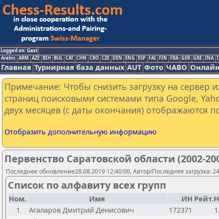
Logged on: Gast
Arabic
ARM
AZE
BIH
BUL
CAT
CHN
CRO
CZE
DEN
ENG
ESP
FAI
FIN
FRA
GER
GRE
INA
I
Главная
Турнирная база данных
AUT
Фото
ЧАВО
Онлайн
Примечание: Чтобы снизить загрузку на сервер и
страниц поисковыми системами типа Google, Yaho
двух месяцев (с даты окончания) отображаются по
Отобразить дополнительную информацию
Первенство Саратовской области (2002-2
Последнее обновление28.08.2019 12:40:00, Автор/Последняя загрузка: 241
Список по алфавиту всех групп
Ном.
Имя
ИН
Рейт.Н
1
Агаларов Дмитрий Денисович
172371
1