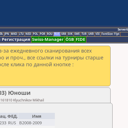
Servert
TA
JPN
MKD
LTU
NED
POL
POR
ROU
RUS
SRB
SVK
SWE
TUR
UKR
VIE
FontSize:11pt
 Регистрация
Swiss-Manager
ÖSB
FIDE
з-за ежедневного сканирования всех
o и проч., все ссылки на турниры старше
сле клика по данной кнопке :
003) Юноши
61810 Klyuchnikov Mikhail
ац.
ФЕД.
Имя
233
RUS
B2008-2009