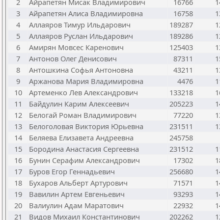
2
Айрапетян Мисак Владимирович
16766
1
3
Айрапетян Алиса Владимировна
16758
1
4
Аллаяров Тимур Ильдарович
189287
1
5
Аллаяров Руслан Ильдарович
189286
1
6
Амирян Мовсес Каренович
125403
1
7
Антонов Олег Денисович
87311
1
8
Антошкина Софья Антоновна
43211
1
9
Аржанова Мария Владимировна
4476
1
10
Артеменко Лев Александрович
133218
1
11
Байдулин Карим Алексеевич
205223
1
12
Белогай Роман Владимирович
77220
1
13
Белоголовая Виктория Юрьевна
231511
1
14
Беляева Елизавета Андреевна
245758
15
Бородина Анастасия Сергеевна
231512
1
16
Бунин Серафим Александрович
17302
1
17
Буров Егор Геннадьевич
256680
1
18
Бухаров Альберт Артурович
71571
1
19
Вавилин Артем Евгеньевич
93293
1
20
Валиулин Адам Маратович
22932
1
21
Видов Михаил Константинович
202262
1