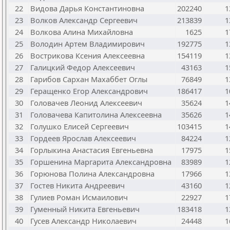
22
Видова Дарья Константиновна
202240
1
23
Волков Александр Сергеевич
213839
1
24
Волкова Алина Михайловна
1625
1
25
Володин Артем Владимирович
192775
1
26
Вострикова Ксения Алексеевна
154119
1
27
Галицкий Федор Алексеевич
43163
1
28
Гарибов Сархан Махаббет Оглы
76849
1
29
Геращенко Егор Александрович
186417
1
30
Головачев Леонид Алексеевич
35624
1
31
Головачева Капитолина Алексеевна
35626
1
32
Голушко Елисей Сергеевич
103415
1
33
Гордеев Ярослав Алексеевич
84224
1
34
Горлыкина Анастасия Евгеньевна
17975
1
35
Горшенина Маргарита Александровна
83989
1
36
Горюнова Полина Александровна
17966
1
37
Гостев Никита Андреевич
43160
1
38
Гулиев Роман Исмаилович
22927
1
39
Гуменный Никита Евгеньевич
183418
1
40
Гусев Александр Николаевич
24448
1