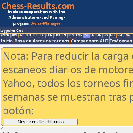
Logged on: Gast
Arabic
ARM
AZE
BIH
BUL
CAT
CHN
CRO
CZE
DEN
ENG
ESP
FAI
FIN
FRA
GER
GRE
INA
I
Inicio
Base de datos de torneos
Campeonato AUT
Imágenes
Nota: Para reducir la carga 
escaneos diarios de motor
Yahoo, todos los torneos f
semanas se muestran tras p
botón: