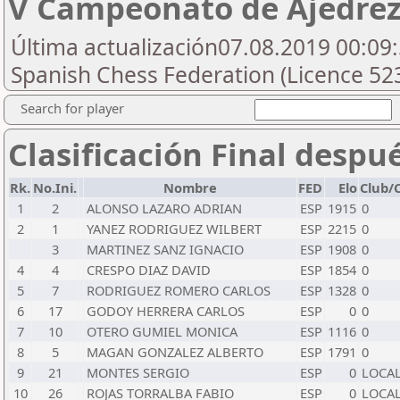
V Campeonato de Ajedrez 
Última actualización07.08.2019 00:09:
Spanish Chess Federation (Licence 52
Search for player
Clasificación Final despu
Rk.
No.Ini.
Nombre
FED
Elo
Club/
1
2
ALONSO LAZARO ADRIAN
ESP
1915
0
2
1
YANEZ RODRIGUEZ WILBERT
ESP
2215
0
3
MARTINEZ SANZ IGNACIO
ESP
1908
0
4
4
CRESPO DIAZ DAVID
ESP
1854
0
5
7
RODRIGUEZ ROMERO CARLOS
ESP
1328
0
6
17
GODOY HERRERA CARLOS
ESP
0
0
7
10
OTERO GUMIEL MONICA
ESP
1116
0
8
5
MAGAN GONZALEZ ALBERTO
ESP
1791
0
9
21
MONTES SERGIO
ESP
0
LOCA
10
26
ROJAS TORRALBA FABIO
ESP
0
LOCA