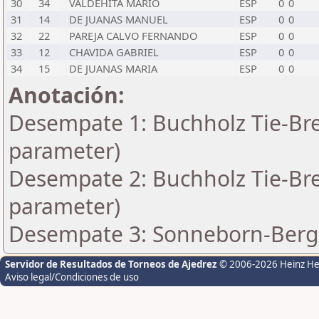
30
34
VALDEHITA MARIO
ESP
0
0
31
14
DE JUANAS MANUEL
ESP
0
0
32
22
PAREJA CALVO FERNANDO
ESP
0
0
33
12
CHAVIDA GABRIEL
ESP
0
0
34
15
DE JUANAS MARIA
ESP
0
0
Anotación:
Desempate 1: Buchholz Tie-Bre
parameter)
Desempate 2: Buchholz Tie-Bre
parameter)
Desempate 3: Sonneborn-Berge
Servidor de Resultados de Torneos de Ajedrez
© 2006-2026 Heinz H
Aviso legal/Condiciones de uso