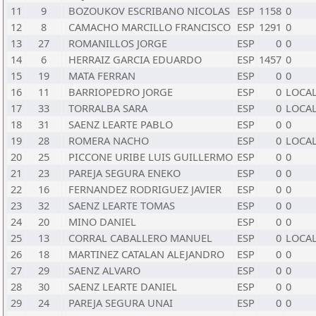
11
9
BOZOUKOV ESCRIBANO NICOLAS
ESP
1158
0
12
8
CAMACHO MARCILLO FRANCISCO
ESP
1291
0
13
27
ROMANILLOS JORGE
ESP
0
0
14
6
HERRAIZ GARCIA EDUARDO
ESP
1457
0
15
19
MATA FERRAN
ESP
0
0
16
11
BARRIOPEDRO JORGE
ESP
0
LOCA
17
33
TORRALBA SARA
ESP
0
LOCA
18
31
SAENZ LEARTE PABLO
ESP
0
0
19
28
ROMERA NACHO
ESP
0
LOCA
20
25
PICCONE URIBE LUIS GUILLERMO
ESP
0
0
21
23
PAREJA SEGURA ENEKO
ESP
0
0
22
16
FERNANDEZ RODRIGUEZ JAVIER
ESP
0
0
23
32
SAENZ LEARTE TOMAS
ESP
0
0
24
20
MINO DANIEL
ESP
0
0
25
13
CORRAL CABALLERO MANUEL
ESP
0
LOCA
26
18
MARTINEZ CATALAN ALEJANDRO
ESP
0
0
27
29
SAENZ ALVARO
ESP
0
0
28
30
SAENZ LEARTE DANIEL
ESP
0
0
29
24
PAREJA SEGURA UNAI
ESP
0
0