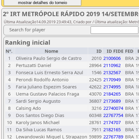
2º IRT METRÓPOLE RÁPIDO 2019 14/SETEMBRO
Última Atualização14.09.2019 23:49:43, Criado por / Última atualização: Metr
Search for player
Ranking inicial
Nº.
Nome
ID
ID FIDE
FED
1
Oliveira Paulo Sergio de Castro
2010
2100606
BRA
2
2
Pertuzatti Daniel
28964
2110962
BRA
1
3
Fonseca Luis Ernesto Serra Azul
1546
2132567
BRA
1
4
Perondi Rodolfo Antonio
22425
2170949
BRA
1
5
Faria Juliano Espezim Soares
42622
2174995
BRA
1
6
Uema Gustavo Palacios Fraga
43070
2184265
BRA
1
7
Sardi Sergio Augusto
36807
2173689
BRA
1
8
Calsing Ado
3216
22740074
BRA
1
9
Dos Santos Diego Dias
60348
22767754
BRA
1
10
Karoly Janos Michael
28761
2174707
BRA
1
11
Da Silva Lucas Ramos
7911
2182165
BRA
1
12
Lewandowski Miguel L Strapazon
59899
22767789
BRA
1