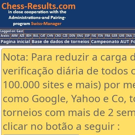
Logged on: Gast
Arabic
ARM
AZE
BIH
BUL
CAT
CHN
CRO
CZE
DEN
ENG
ESP
FAI
FIN
FRA
GER
GRE
INA
I
Pagina inicial
Base de dados de torneios
Campeonato AUT
F
Nota: Para reduzir a carga 
verificação diária de todos 
100.000 sites e mais) por 
como Google, Yahoo e Co, t
torneios com mais de 2 sem
clicar no botão a seguir :