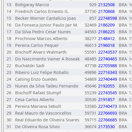
13
Bidigaray Marcio
929
2132508
BRA
1
14
Friedrich Carlos Ernesto G.
37730
2170868
BRA
1
15
Becker Werner Cantalicio Joao
857
22748598
BRA
1
16
Da Fonseca Junior Paulo Jair M.
32469
2186209
BRA
1
17
Da Silva Pedro Cesar Nunes
44563
2186225
BRA
1
18
Prochnow Marcos Alberto
38277
2148412
BRA
1
19
Pereira Carlos Pequer
46613
2196018
BRA
1
20
Bischoff Alvaro Walmarth
55591
22743537
BRA
1
21
Do Nascimento Vainer A Roseak
48485
22740465
BRA
1
22
Buchatski Sadi
47738
22705988
BRA
1
23
Ribeiro Luiz Felipe Roballo
49896
22716343
BRA
1
24
Calsing Enzo Guedes
54869
22740449
BRA
1
25
Nunes da Silva Tadeu Fernando
45646
2192055
BRA
1
26
Bischoff Rafael Stumpf
55239
22743545
BRA
1
27
Cesa Carlos Alberto
30536
2191857
BRA
1
28
Pereira Mariana Sebolt
53580
22740473
BRA
1
29
Real Mauro de Vasconcellos
59731
22766693
BRA
30
Real Eduardo de Oliveira Soares
59715
22766685
BRA
31
De Oliveira Rosa Silvio
36674
2173530
BRA