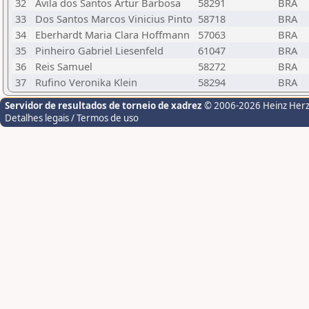
32
Avila dos Santos Artur Barbosa
58291
BRA
33
Dos Santos Marcos Vinicius Pinto
58718
BRA
34
Eberhardt Maria Clara Hoffmann
57063
BRA
35
Pinheiro Gabriel Liesenfeld
61047
BRA
36
Reis Samuel
58272
BRA
37
Rufino Veronika Klein
58294
BRA
Servidor de resultados de torneio de xadrez
© 2006-2026 Heinz Her
Detalhes legais / Termos de uso