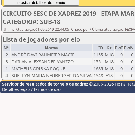
CIRCUITO SESC DE XADREZ 2019 - ETAPA 
CATEGORIA: SUB-18
Última Atualização01.09.2019 22:44:05, Criado por / Última atualização: FEX
Lista de jogadores por elo
Nº.
Nome
ID
Gr
EloI
EloN
2
ANDRÉ DAVI RAHMEIER MACIEL
1155
M18
0
0
3
DAILAN ALEXSANDER VANZZO
1551
M18
0
0
1
MATHEUS ORIBKA ROQUE
1685
M18
0
0
4
SUELLYN MARIA NEUBERGER DA SILVA
1548
F18
0
0
Servidor de resultados de torneio de xadrez
© 2006-2026 Heinz Her
Detalhes legais / Termos de uso