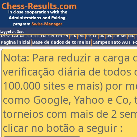
Logged on: Gast
Arabic
ARM
AZE
BIH
BUL
CAT
CHN
CRO
CZE
DEN
ENG
ESP
FAI
FIN
FRA
GER
GRE
INA
I
Pagina inicial
Base de dados de torneios
Campeonato AUT
F
Nota: Para reduzir a carga 
verificação diária de todos 
100.000 sites e mais) por 
como Google, Yahoo e Co, t
torneios com mais de 2 se
clicar no botão a seguir :