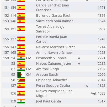
Garcia Sanchez Juan
151
154
1571
Francisco
152
114
Borondo Garcia Raul
1899
153
146
Sarmiento Sola Ramon
1674
Torres Albaladejo
154
151
1607
Salvador
Ferrete Rueda Juan
155
137
1749
Carlos
156
143
Navarro Martinez Victor
1714
157
165
Amillo Navarro Ismael
1293
158
54
CM
Prraneeth Vuppala
A
2221
58
Nieves Cabanes Javier
A
2212
82
CM
Amitpal Singh
2102
95
CM
Araoun Saadi
2050
98
Chipanga Takaedza
2014
127
Perez Sodupe Cecilia
w
1823
Nieves Pamplona Juan
156
Vet
1533
Miguel
159
Joel Paul Ganta
1517