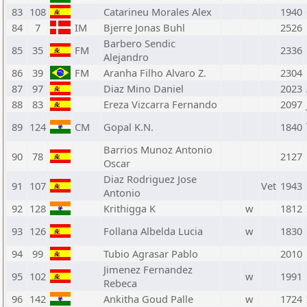
83
108
Catarineu Morales Alex
1940
84
7
IM
Bjerre Jonas Buhl
2526
Barbero Sendic
85
35
FM
2336
Alejandro
86
39
FM
Aranha Filho Alvaro Z.
2304
87
97
Diaz Mino Daniel
2023
88
83
Ereza Vizcarra Fernando
2097
89
124
CM
Gopal K.N.
1840
Barrios Munoz Antonio
90
78
2127
Oscar
Diaz Rodriguez Jose
91
107
Vet
1943
Antonio
92
128
Krithigga K
w
1812
93
126
Follana Albelda Lucia
w
1830
94
99
Tubio Agrasar Pablo
2010
Jimenez Fernandez
95
102
w
1991
Rebeca
96
142
Ankitha Goud Palle
w
1724