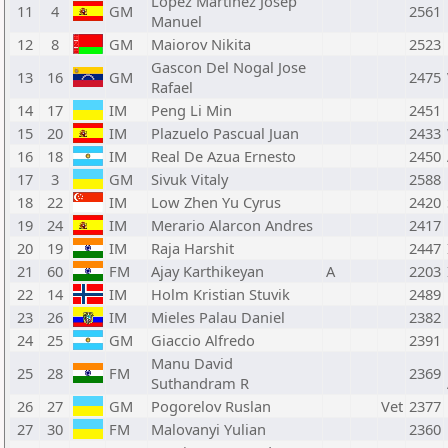
Lopez Martinez Josep
11
4
GM
2561
Manuel
12
8
GM
Maiorov Nikita
2523
Gascon Del Nogal Jose
13
16
GM
2475
Rafael
14
17
IM
Peng Li Min
2451
15
20
IM
Plazuelo Pascual Juan
2433
16
18
IM
Real De Azua Ernesto
2450
17
3
GM
Sivuk Vitaly
2588
18
22
IM
Low Zhen Yu Cyrus
2420
19
24
IM
Merario Alarcon Andres
2417
20
19
IM
Raja Harshit
2447
21
60
FM
Ajay Karthikeyan
A
2203
22
14
IM
Holm Kristian Stuvik
2489
23
26
IM
Mieles Palau Daniel
2382
24
25
GM
Giaccio Alfredo
2391
Manu David
25
28
FM
2369
Suthandram R
26
27
GM
Pogorelov Ruslan
Vet
2377
27
30
FM
Malovanyi Yulian
2360