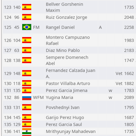
Bellver Gorshenin
123
140
1735
Maxim
124
96
Ruiz Gonzalez Jorge
2048
125
45
FM
Rangel Daniel
A
2258
Montero Campuzano
126
104
1983
Rafael
127
63
Diaz Mino Pablo
2183
Sempere Domenech
128
138
1747
Abel
Fernandez Calzada Juan
129
148
Vet
1662
A.
130
118
Pastor Villalba Arturo
Vet
1882
131
135
Perez Garcia Jimena
w
1783
132
86
WFM
Yugina Maria
w
2089
133
131
Povshednyi Ivan
1795
134
145
Garijo Perez Hugo
1687
135
129
Perez Garcia Saul
1805
136
141
Mrithyunjay Mahadevan
1735