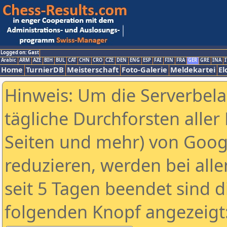
Logged on: Gast
Arabic
ARM
AZE
BIH
BUL
CAT
CHN
CRO
CZE
DEN
ENG
ESP
FAI
FIN
FRA
GER
GRE
INA
I
Home
TurnierDB
Meisterschaft
Foto-Galerie
Meldekartei
El
Hinweis: Um die Serverbel
tägliche Durchforsten aller 
Seiten und mehr) von Goog
reduzieren, werden bei alle
seit 5 Tagen beendet sind d
folgenden Knopf angezeigt