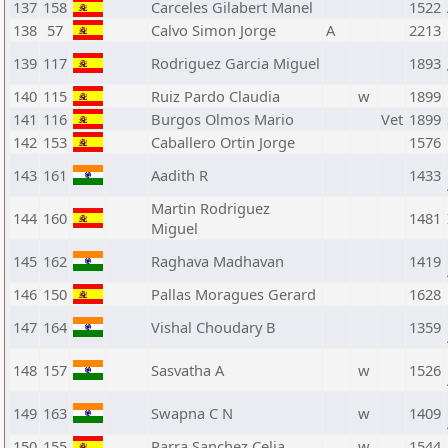
137
158
Carceles Gilabert Manel
1522
138
57
Calvo Simon Jorge
A
2213
139
117
Rodriguez Garcia Miguel
1893
140
115
Ruiz Pardo Claudia
w
1899
141
116
Burgos Olmos Mario
Vet
1899
142
153
Caballero Ortin Jorge
1576
143
161
Aadith R
1433
Martin Rodriguez
144
160
1481
Miguel
145
162
Raghava Madhavan
1419
146
150
Pallas Moragues Gerard
1628
147
164
Vishal Choudary B
1359
148
157
Sasvatha A
w
1526
149
163
Swapna C N
w
1409
150
155
Parra Sanchez Celia
w
1544