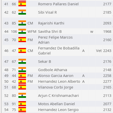
41
66
Romero Pallares Daniel
2177
42
62
Sibi Visal R
2185
43
85
CM
Rajarishi Karthi
2093
44
106
WFM
Savitha Shri B
w
1968
Perez Felipe Marcos
45
70
FM
2160
Adrian
Fernandez De Bobadilla
46
47
CM
A
Vet
2243
Gabriel
47
67
Sekar B
2176
48
71
Godbole Atharva
2148
49
44
FM
Alonso Garcia Aaron
A
2258
50
42
FM
Hernandez Leon Alberto
A
2277
51
68
Vilanova Corbi Jorge
2165
52
80
Arjun C Krishnamachari
2113
53
91
Motos Abellan Daniel
2077
54
75
Hernandez Leon Sergio
2132