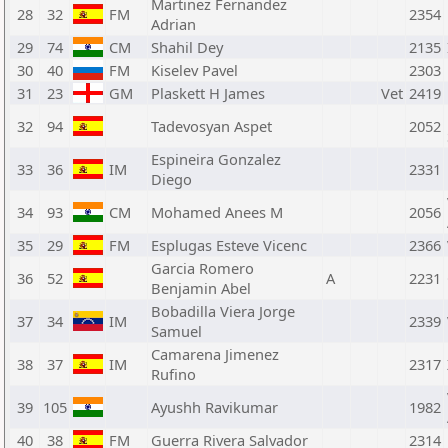
Martinez Fernandez
28
32
FM
2354
Adrian
29
74
CM
Shahil Dey
2135
30
40
FM
Kiselev Pavel
2303
31
23
GM
Plaskett H James
Vet
2419
32
94
Tadevosyan Aspet
2052
Espineira Gonzalez
33
36
IM
2331
Diego
34
93
CM
Mohamed Anees M
2056
35
29
FM
Esplugas Esteve Vicenc
2366
Garcia Romero
36
52
A
2231
Benjamin Abel
Bobadilla Viera Jorge
37
34
IM
2339
Samuel
Camarena Jimenez
38
37
IM
2317
Rufino
39
105
Ayushh Ravikumar
1982
40
38
FM
Guerra Rivera Salvador
2314