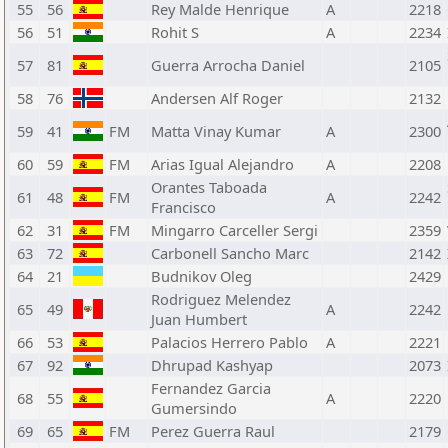
55
56
Rey Malde Henrique
A
2218
56
51
Rohit S
A
2234
57
81
Guerra Arrocha Daniel
2105
58
76
Andersen Alf Roger
2132
59
41
FM
Matta Vinay Kumar
A
2300
60
59
FM
Arias Igual Alejandro
A
2208
Orantes Taboada
61
48
FM
A
2242
Francisco
62
31
FM
Mingarro Carceller Sergi
2359
63
72
Carbonell Sancho Marc
2142
64
21
Budnikov Oleg
2429
Rodriguez Melendez
65
49
A
2242
Juan Humbert
66
53
Palacios Herrero Pablo
A
2221
67
92
Dhrupad Kashyap
2073
Fernandez Garcia
68
55
A
2220
Gumersindo
69
65
FM
Perez Guerra Raul
2179