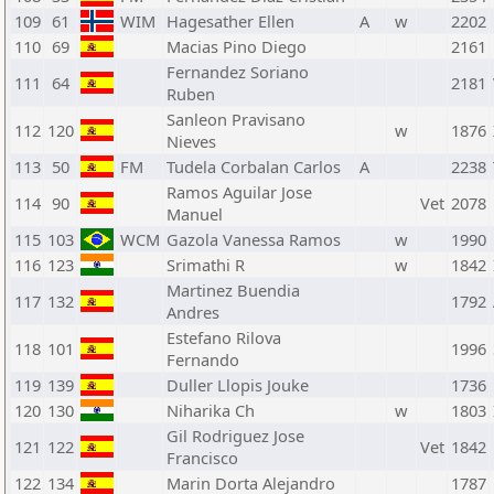
109
61
WIM
Hagesather Ellen
A
w
2202
110
69
Macias Pino Diego
2161
Fernandez Soriano
111
64
2181
Ruben
Sanleon Pravisano
112
120
w
1876
Nieves
113
50
FM
Tudela Corbalan Carlos
A
2238
Ramos Aguilar Jose
114
90
Vet
2078
Manuel
115
103
WCM
Gazola Vanessa Ramos
w
1990
116
123
Srimathi R
w
1842
Martinez Buendia
117
132
1792
Andres
Estefano Rilova
118
101
1996
Fernando
119
139
Duller Llopis Jouke
1736
120
130
Niharika Ch
w
1803
Gil Rodriguez Jose
121
122
Vet
1842
Francisco
122
134
Marin Dorta Alejandro
1787