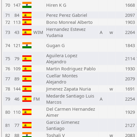
70
147
Hiren K G
1668
71
84
Perez Perez Gabriel
2097
72
113
Bono Monreal Alberto
1903
Hernandez Estevez
73
43
WIM
A
w
2264
Yudania
74
121
Gugan G
1843
Aguilera Lopez
75
79
2114
Alejandro
76
109
Martin Rodriguez Pablo
1930
Cuellar Montes
77
89
2079
Alejandro
78
144
Jimenez Zapata Nuria
w
1691
Medarde Santiago Luis
79
46
FM
A
2254
Marcos
Del Carmen Hernandez
80
110
1929
Aimer
Garcia Gimenez
81
77
2127
Santiago
82
88
Toshali V
w
2083