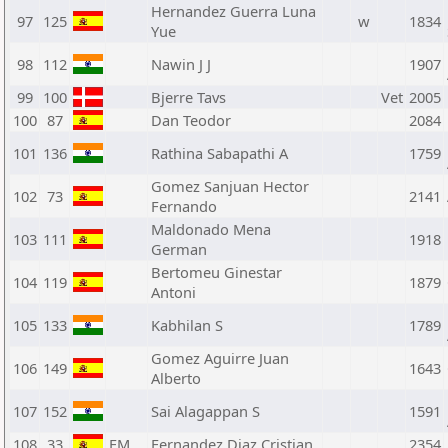
Hernandez Guerra Luna
97
125
w
1834
Yue
98
112
Nawin J J
1907
99
100
Bjerre Tavs
Vet
2005
100
87
Dan Teodor
2084
101
136
Rathina Sabapathi A
1759
Gomez Sanjuan Hector
102
73
2141
Fernando
Maldonado Mena
103
111
1918
German
Bertomeu Ginestar
104
119
1879
Antoni
105
133
Kabhilan S
1789
Gomez Aguirre Juan
106
149
1643
Alberto
107
152
Sai Alagappan S
1591
108
33
FM
Fernandez Diaz Cristian
2354