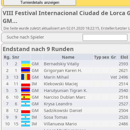
VIII Festival Internacional Ciudad de Lorca
GM...
Die Seite wurde zuletzt aktualisiert am 02.01.2020 18:22:15, Ersteller/Letzte
Suche nach Spieler
Endstand nach 9 Runden
Rg.
Snr
Name
Typ
sex
Gr
EloI
1
2
GM
Bernadskiy Vitaliy
2593
2
1
GM
Grigoryan Karen H.
2621
3
13
GM
Marin Mihail
Vet
2496
4
11
IM
Klekowski Maciej
2514
5
5
GM
Harutyunian Tigran K.
2540
6
10
GM
Narciso Dublan Marc
2516
7
6
GM
Krysa Leandro
2527
8
12
GM
Sadzikowski Daniel
2504
9
9
IM
Sosa Tomas
2520
10
15
IM
Villanueva Mario
2486