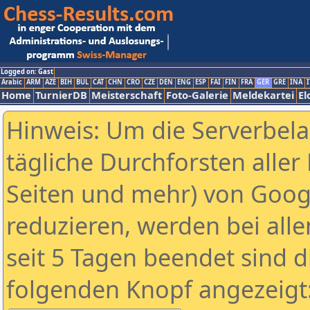
Logged on: Gast
Arabic
ARM
AZE
BIH
BUL
CAT
CHN
CRO
CZE
DEN
ENG
ESP
FAI
FIN
FRA
GER
GRE
INA
I
Home
TurnierDB
Meisterschaft
Foto-Galerie
Meldekartei
El
Hinweis: Um die Serverbel
tägliche Durchforsten aller 
Seiten und mehr) von Goog
reduzieren, werden bei alle
seit 5 Tagen beendet sind d
folgenden Knopf angezeigt