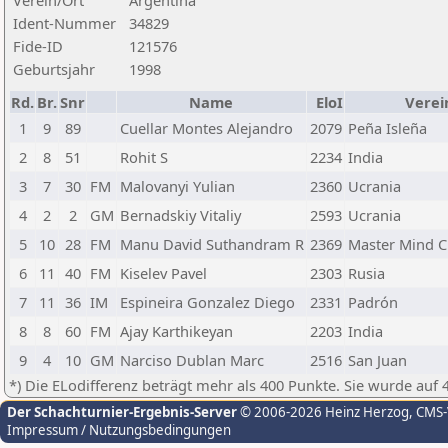
Verein/Ort
Argentina
Ident-Nummer
34829
Fide-ID
121576
Geburtsjahr
1998
Rd.
Br.
Snr
Name
EloI
Verei
1
9
89
Cuellar Montes Alejandro
2079
Peña Isleña
2
8
51
Rohit S
2234
India
3
7
30
FM
Malovanyi Yulian
2360
Ucrania
4
2
2
GM
Bernadskiy Vitaliy
2593
Ucrania
5
10
28
FM
Manu David Suthandram R
2369
Master Mind 
6
11
40
FM
Kiselev Pavel
2303
Rusia
7
11
36
IM
Espineira Gonzalez Diego
2331
Padrón
8
8
60
FM
Ajay Karthikeyan
2203
India
9
4
10
GM
Narciso Dublan Marc
2516
San Juan
*) Die ELodifferenz beträgt mehr als 400 Punkte. Sie wurde auf 
Der Schachturnier-Ergebnis-Server
© 2006-2026 Heinz Herzog
, CMS
Impressum / Nutzungsbedingungen