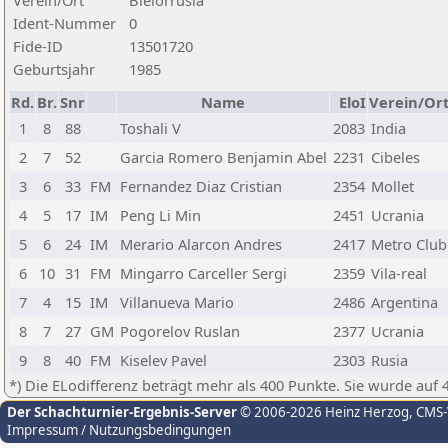
Verein/Ort
Bielorrusia
Ident-Nummer
0
Fide-ID
13501720
Geburtsjahr
1985
Rd.
Br.
Snr
Name
EloI
Verein/Or
1
8
88
Toshali V
2083
India
2
7
52
Garcia Romero Benjamin Abel
2231
Cibeles
3
6
33
FM
Fernandez Diaz Cristian
2354
Mollet
4
5
17
IM
Peng Li Min
2451
Ucrania
5
6
24
IM
Merario Alarcon Andres
2417
Metro Club
6
10
31
FM
Mingarro Carceller Sergi
2359
Vila-real
7
4
15
IM
Villanueva Mario
2486
Argentina
8
7
27
GM
Pogorelov Ruslan
2377
Ucrania
9
8
40
FM
Kiselev Pavel
2303
Rusia
*) Die ELodifferenz beträgt mehr als 400 Punkte. Sie wurde auf 
Der Schachturnier-Ergebnis-Server
© 2006-2026 Heinz Herzog
, CMS
Impressum / Nutzungsbedingungen