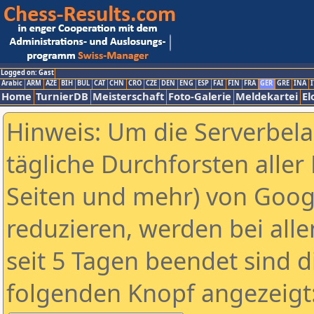
Logged on: Gast
Arabic
ARM
AZE
BIH
BUL
CAT
CHN
CRO
CZE
DEN
ENG
ESP
FAI
FIN
FRA
GER
GRE
INA
I
Home
TurnierDB
Meisterschaft
Foto-Galerie
Meldekartei
El
Hinweis: Um die Serverbel
tägliche Durchforsten aller 
Seiten und mehr) von Goog
reduzieren, werden bei alle
seit 5 Tagen beendet sind d
folgenden Knopf angezeigt