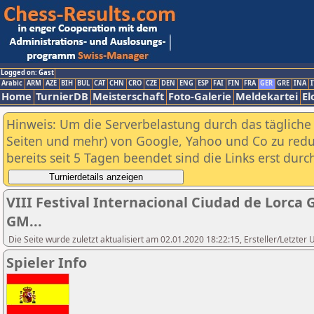
Logged on: Gast
Arabic
ARM
AZE
BIH
BUL
CAT
CHN
CRO
CZE
DEN
ENG
ESP
FAI
FIN
FRA
GER
GRE
INA
I
Home
TurnierDB
Meisterschaft
Foto-Galerie
Meldekartei
El
Hinweis: Um die Serverbelastung durch das tägliche D
Seiten und mehr) von Google, Yahoo und Co zu reduz
bereits seit 5 Tagen beendet sind die Links erst dur
VIII Festival Internacional Ciudad de Lorca
GM...
Die Seite wurde zuletzt aktualisiert am 02.01.2020 18:22:15, Ersteller/Letzte
Spieler Info