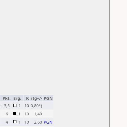
Pkt.
Erg.
K
rtg+/-
PGN
e
3,5
1
10
0,80*)
6
1
10
1,40
4
1
10
2,60
PGN