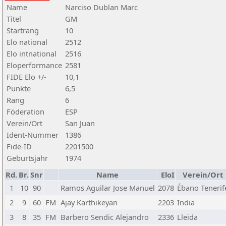
Name
Narciso Dublan Marc
Titel
GM
Startrang
10
Elo national
2512
Elo intnational
2516
Eloperformance
2581
FIDE Elo +/-
10,1
Punkte
6,5
Rang
6
Föderation
ESP
Verein/Ort
San Juan
Ident-Nummer
1386
Fide-ID
2201500
Geburtsjahr
1974
Rd.
Br.
Snr
Name
EloI
Verein/Ort
1
10
90
Ramos Aguilar Jose Manuel
2078
Ébano Tenerif
2
9
60
FM
Ajay Karthikeyan
2203
India
3
8
35
FM
Barbero Sendic Alejandro
2336
Lleida