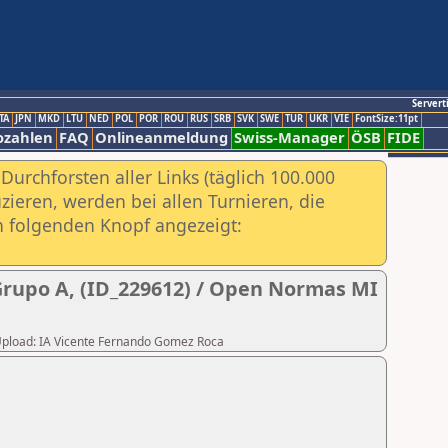
Servert
TA
JPN
MKD
LTU
NED
POL
POR
ROU
RUS
SRB
SVK
SWE
TUR
UKR
VIE
FontSize:11pt
ozahlen
FAQ
Onlineanmeldung
Swiss-Manager
ÖSB
FIDE
urchforsten aller Links (täglich 100.000
ieren, werden bei allen Turnieren, die
ch folgenden Knopf angezeigt:
 Grupo A, (ID_229612) / Open Normas MI
r Upload: IA Vicente Fernando Gomez Roca