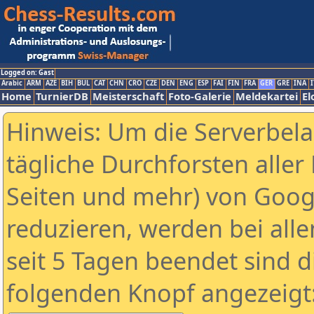
Logged on: Gast
Arabic
ARM
AZE
BIH
BUL
CAT
CHN
CRO
CZE
DEN
ENG
ESP
FAI
FIN
FRA
GER
GRE
INA
I
Home
TurnierDB
Meisterschaft
Foto-Galerie
Meldekartei
El
Hinweis: Um die Serverbel
tägliche Durchforsten aller 
Seiten und mehr) von Goog
reduzieren, werden bei alle
seit 5 Tagen beendet sind d
folgenden Knopf angezeigt