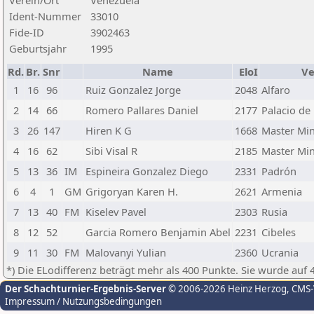
Verein/Ort
Venezuela
Ident-Nummer
33010
Fide-ID
3902463
Geburtsjahr
1995
Rd.
Br.
Snr
Name
EloI
Ve
1
16
96
Ruiz Gonzalez Jorge
2048
Alfaro
2
14
66
Romero Pallares Daniel
2177
Palacio de
3
26
147
Hiren K G
1668
Master Mi
4
16
62
Sibi Visal R
2185
Master Mi
5
13
36
IM
Espineira Gonzalez Diego
2331
Padrón
6
4
1
GM
Grigoryan Karen H.
2621
Armenia
7
13
40
FM
Kiselev Pavel
2303
Rusia
8
12
52
Garcia Romero Benjamin Abel
2231
Cibeles
9
11
30
FM
Malovanyi Yulian
2360
Ucrania
*) Die ELodifferenz beträgt mehr als 400 Punkte. Sie wurde auf 
Der Schachturnier-Ergebnis-Server
© 2006-2026 Heinz Herzog
, CMS
Impressum / Nutzungsbedingungen