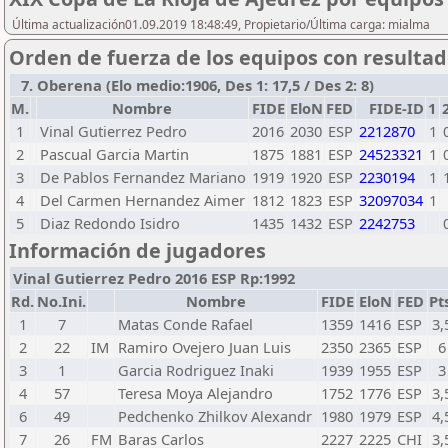
Última actualización01.09.2019 18:48:49, Propietario/Última carga: mialma
Orden de fuerza de los equipos con resulta
7. Oberena (Elo medio:1906, Des 1: 17,5 / Des 2: 8)
M.
Nombre
FIDE
EloN
FED
FIDE-ID
1
1
Vinal Gutierrez Pedro
2016
2030
ESP
2212870
1
2
Pascual Garcia Martin
1875
1881
ESP
24523321
1
3
De Pablos Fernandez Mariano
1919
1920
ESP
2230194
1
4
Del Carmen Hernandez Aimer
1812
1823
ESP
32097034
1
5
Diaz Redondo Isidro
1435
1432
ESP
2242753
Información de jugadores
Vinal Gutierrez Pedro 2016 ESP Rp:1992
Rd.
No.Ini.
Nombre
FIDE
EloN
FED
Pt
1
7
Matas Conde Rafael
1359
1416
ESP
3,
2
22
IM
Ramiro Ovejero Juan Luis
2350
2365
ESP
6
3
1
Garcia Rodriguez Inaki
1939
1955
ESP
3
4
57
Teresa Moya Alejandro
1752
1776
ESP
3,
6
49
Pedchenko Zhilkov Alexandr
1980
1979
ESP
4,
7
26
FM
Baras Carlos
2227
2225
CHI
3,