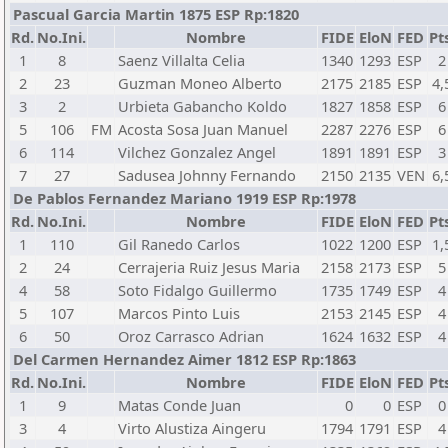
Pascual Garcia Martin 1875 ESP Rp:1820
Rd.
No.Ini.
Nombre
FIDE
EloN
FED
Pt
1
8
Saenz Villalta Celia
1340
1293
ESP
2
2
23
Guzman Moneo Alberto
2175
2185
ESP
4,
3
2
Urbieta Gabancho Koldo
1827
1858
ESP
6
5
106
FM
Acosta Sosa Juan Manuel
2287
2276
ESP
6
6
114
Vilchez Gonzalez Angel
1891
1891
ESP
3
7
27
Sadusea Johnny Fernando
2150
2135
VEN
6,
De Pablos Fernandez Mariano 1919 ESP Rp:1978
Rd.
No.Ini.
Nombre
FIDE
EloN
FED
Pt
1
110
Gil Ranedo Carlos
1022
1200
ESP
1,
2
24
Cerrajeria Ruiz Jesus Maria
2158
2173
ESP
5
4
58
Soto Fidalgo Guillermo
1735
1749
ESP
4
5
107
Marcos Pinto Luis
2153
2145
ESP
4
6
50
Oroz Carrasco Adrian
1624
1632
ESP
4
Del Carmen Hernandez Aimer 1812 ESP Rp:1863
Rd.
No.Ini.
Nombre
FIDE
EloN
FED
Pt
1
9
Matas Conde Juan
0
0
ESP
0
3
4
Virto Alustiza Aingeru
1794
1791
ESP
4