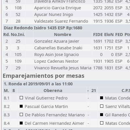
4
59
Iravedra Ainkov Francisco
1335
1362
ESP
4,
5
108
Aparicio Garcia Enrique
2072
2055
ESP
3,
6
52
Ayucar Nunez Inigo
1425
1432
ESP
4
7
28
Valdezate Suarez Fernando
1915
1936
ESP
3,
Diaz Redondo Isidro 1435 ESP Rp:1680
Rd.
No.Ini.
Nombre
FIDE
EloN
FED
Pt
2
25
Gonzalez Azuara Javier
1691
1702
ESP
3,
3
3
Cabanellas Basabe Inaki
1631
1751
ESP
1
4
105
Royo Asin Jose Ignacio
0
0
ESP
2,
5
109
Lopez Cadenas Nestor
1931
1905
ESP
6
7
29
Vivanco Revuelta Jesus Maria
1788
1831
ESP
4,
Emparejamientos por mesas
1. Ronda el 2019/09/01 a las 11:00
M.
8
Oberena
-
21
C.P.
8.1
Vinal Gutierrez Pedro
-
Matas Conde
8.2
Pascual Garcia Martin
-
Saenz Villalt
8.3
De Pablos Fernandez Mariano
-
Gil Ranedo 
8.4
Del Carmen Hernandez Aimer
-
Matas Conde