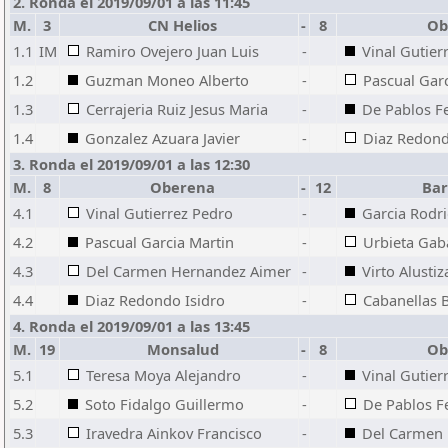
2. Ronda el 2019/09/01 a las 11:45
M.
3
CN Helios
-
8
Ob
1.1
IM
Ramiro Ovejero Juan Luis
-
Vinal Gutier
1.2
Guzman Moneo Alberto
-
Pascual Gar
1.3
Cerrajeria Ruiz Jesus Maria
-
De Pablos F
1.4
Gonzalez Azuara Javier
-
Diaz Redond
3. Ronda el 2019/09/01 a las 12:30
M.
8
Oberena
-
12
Bar
4.1
Vinal Gutierrez Pedro
-
Garcia Rodri
4.2
Pascual Garcia Martin
-
Urbieta Gab
4.3
Del Carmen Hernandez Aimer
-
Virto Alusti
4.4
Diaz Redondo Isidro
-
Cabanellas 
4. Ronda el 2019/09/01 a las 13:45
M.
19
Monsalud
-
8
Ob
5.1
Teresa Moya Alejandro
-
Vinal Gutier
5.2
Soto Fidalgo Guillermo
-
De Pablos F
5.3
Iravedra Ainkov Francisco
-
Del Carmen