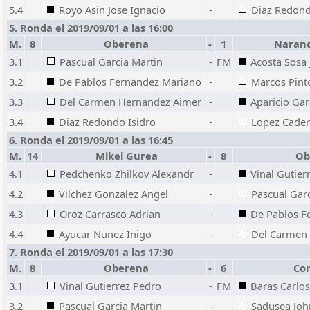
5.4
Royo Asin Jose Ignacio
-
Diaz Redond
5. Ronda el 2019/09/01 a las 16:00
M.
8
Oberena
-
1
Naranco
3.1
Pascual Garcia Martin
-
FM
Acosta Sosa
3.2
De Pablos Fernandez Mariano
-
Marcos Pint
3.3
Del Carmen Hernandez Aimer
-
Aparicio Gar
3.4
Diaz Redondo Isidro
-
Lopez Caden
6. Ronda el 2019/09/01 a las 16:45
M.
14
Mikel Gurea
-
8
Ob
4.1
Pedchenko Zhilkov Alexandr
-
Vinal Gutier
4.2
Vilchez Gonzalez Angel
-
Pascual Gar
4.3
Oroz Carrasco Adrian
-
De Pablos F
4.4
Ayucar Nunez Inigo
-
Del Carmen
7. Ronda el 2019/09/01 a las 17:30
M.
8
Oberena
-
6
Con
3.1
Vinal Gutierrez Pedro
-
FM
Baras Carlos
3.2
Pascual Garcia Martin
-
Sadusea Jo