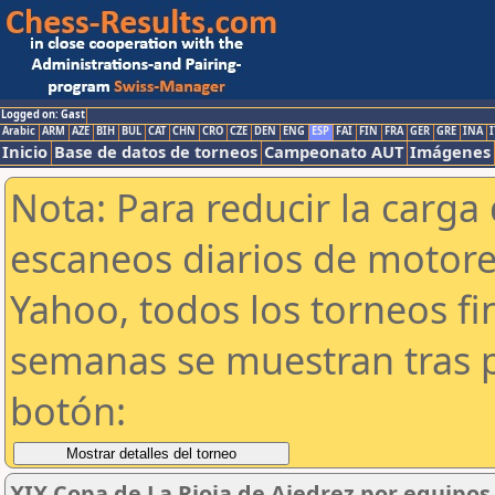
Logged on: Gast
Arabic
ARM
AZE
BIH
BUL
CAT
CHN
CRO
CZE
DEN
ENG
ESP
FAI
FIN
FRA
GER
GRE
INA
I
Inicio
Base de datos de torneos
Campeonato AUT
Imágenes
Nota: Para reducir la carga 
escaneos diarios de motor
Yahoo, todos los torneos f
semanas se muestran tras p
botón:
XIX Copa de La Rioja de Ajedrez por equipos