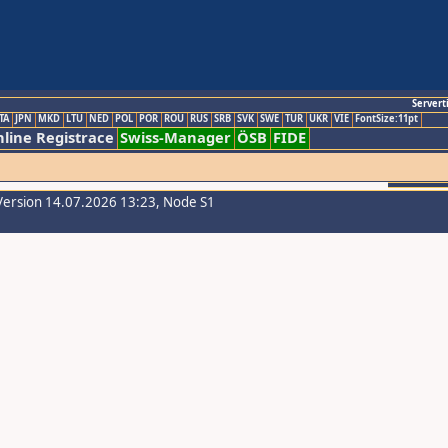
Servert
TA
JPN
MKD
LTU
NED
POL
POR
ROU
RUS
SRB
SVK
SWE
TUR
UKR
VIE
FontSize:11pt
line Registrace
Swiss-Manager
ÖSB
FIDE
Version 14.07.2026 13:23, Node S1