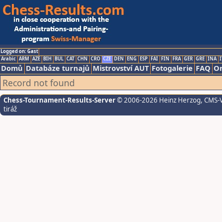
Logged on: Gast
Arabic
ARM
AZE
BIH
BUL
CAT
CHN
CRO
CZE
DEN
ENG
ESP
FAI
FIN
FRA
GER
GRE
INA
I
Domů
Databáze turnajů
Mistrovství AUT
Fotogalerie
FAQ
On
Record not found
Chess-Tournament-Results-Server
© 2006-2026 Heinz Herzog
, CMS-
tiráž